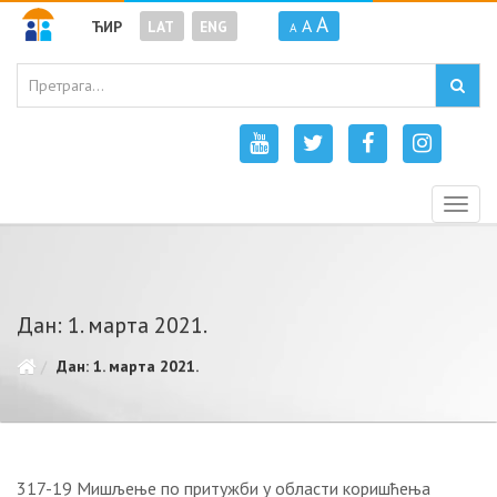
A
A
ЋИР
LAT
ENG
A
Togg
navig
Дан: 1. марта 2021.
Дан: 1. марта 2021.
317-19 Mишљeњe пo притужби у oблaсти кoришћeњa