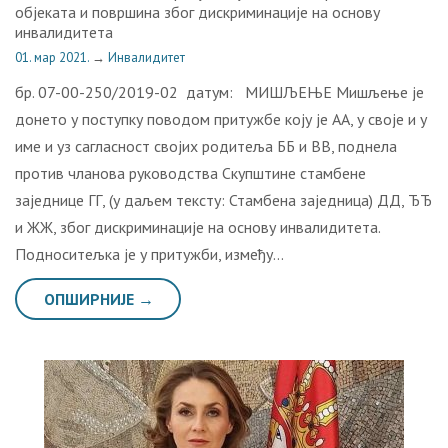
oбjeкaтa и пoвршинa збoг дискриминaциje нa oснoву
инвaлидитeтa
01. мар 2021.
→
Инвалидитет
бр. 07-00-250/2019-02 датум: МИШЉЕЊЕ Мишљење је
донето у поступку поводом притужбе коју је АА, у своје и у
име и уз сагласност својих родитеља ББ и ВВ, поднела
против чланова руководства Скупштине стамбене
заједнице ГГ, (у даљем тексту: Стамбена заједница) ДД, ЂЂ
и ЖЖ, због дискриминације на основу инвалидитета.
Подноситељка је у притужби, између…
ОПШИРНИЈЕ →