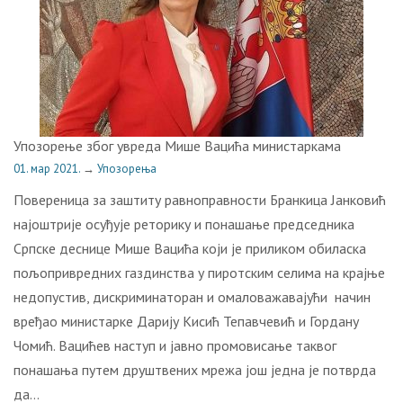
Упозорење због увреда Мише Вацића министаркама
01. мар 2021.
→
Упозорења
Повереница за заштиту равноправности Бранкица Јанковић
најоштрије осуђује реторику и понашање председника
Српске деснице Мише Вацића који је приликом обиласка
пољопривредних газдинства у пиротским селима на крајње
недопустив, дискриминаторан и омаловажавајући начин
вређао министарке Дарију Кисић Тепавчевић и Гордану
Чомић. Вацићев наступ и јавно промовисање таквог
понашања путем друштвених мрежа још једна је потврда
да…