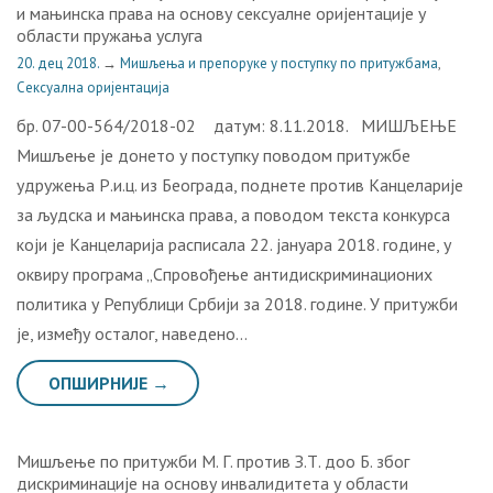
и мањинска права на основу сексуалне оријентације у
области пружања услуга
20. дец 2018.
→
Мишљења и препоруке у поступку по притужбама
,
Сексуална оријентација
бр. 07-00-564/2018-02 датум: 8.11.2018. МИШЉЕЊЕ
Мишљење је донето у поступку поводом притужбе
удружења Р.и.ц. из Београда, поднете против Канцеларије
за људска и мањинска права, а поводом текста конкурса
који је Канцеларија расписала 22. јануара 2018. године, у
оквиру програма „Спровођење антидискриминационих
политика у Републици Србији за 2018. годинe. У притужби
је, између осталог, наведено…
ОПШИРНИЈЕ →
Мишљење по притужби М. Г. против З.Т. доо Б. због
дискриминације на основу инвалидитета у области