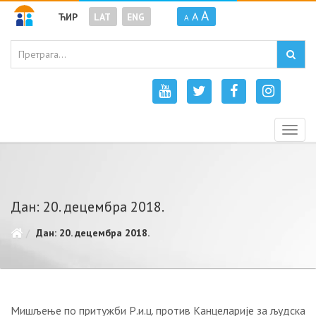
A
A
ЋИР
LAT
ENG
A
Togg
navig
Дан: 20. децембра 2018.
Дан: 20. децембра 2018.
Мишљење по притужби Р.и.ц. против Канцеларије за људска