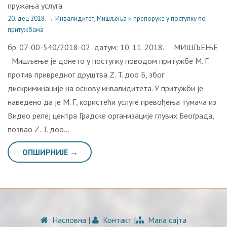
пружања услуга
20. дец 2018.
→
Инвалидитет
,
Мишљења и препоруке у поступку по
притужбама
бр. 07-00-540/2018-02 датум: 10. 11. 2018. МИШЉЕЊЕ
Мишљење је донето у поступку поводом притужбе М. Г.
против привредног друштва Z. T. доо Б, због
дискриминације на основу инвалидитета. У притужби је
наведено да је М. Г, користећи услуге превођења тумача из
Видео релеј центра Градске организације глувих Београда,
позвао Z. T. доо…
ОПШИРНИЈЕ →
Насловна
|
Контакт
|
Мапа сајта