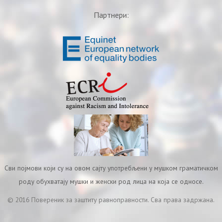
Партнери:
Сви појмови који су на овом сајту употребљени у мушком граматичком
роду обухватају мушки и женски род лица на која се односе.
© 2016 Повереник за заштиту равноправности. Сва права задржана.