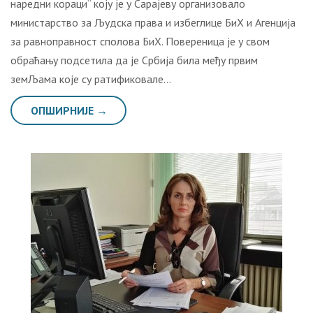
наредни кораци“ коју је у Сарајеву организовало
министарство за Људска права и избеглице БиХ и Агенција
за равноправност сполова БиХ. Повереница је у свом
обраћању подсетила да је Србија била међу првим
земЉама које су ратификовале…
ОПШИРНИЈЕ →