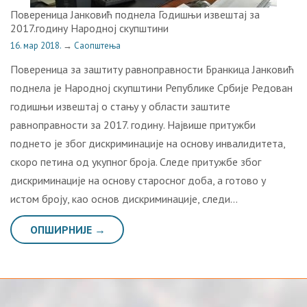
Повереница Јанковић поднела Годишњи извештај за
2017.годину Народној скупштини
16. мар 2018.
→
Саопштења
Повереница за заштиту равноправности Бранкица Јанковић
поднела је Народној скупштини Републике Србије Редован
годишњи извештај о стању у области заштите
равноправности за 2017. годину. Највише притужби
поднето је због дискриминације на основу инвалидитета,
скоро петина од укупног броја. Следе притужбе због
дискриминације на основу старосног доба, а готово у
истом броју, као основ дискриминације, следи…
ОПШИРНИЈЕ →