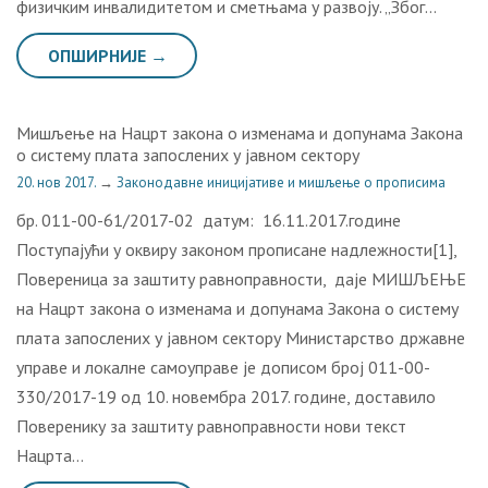
физичким инвалидитетом и сметњама у развоју. „Због…
ОПШИРНИЈЕ →
Mишљeњe нa Нaцрт зaкoнa o измeнaмa и дoпунaмa Зaкoнa
o систeму плaтa зaпoслeних у jaвнoм сeктoру
20. нов 2017.
→
Законодавне иницијативе и мишљење о прописима
бр. 011-00-61/2017-02 датум: 16.11.2017.године
Поступајући у оквиру законом прописане надлежности[1],
Повереница за заштиту равноправности, даје МИШЉЕЊЕ
на Нацрт закона о изменама и допунама Закона о систему
плата запослених у јавном сектору Министарство државне
управе и локалне самоуправе је дописом број 011-00-
330/2017-19 од 10. новембра 2017. године, доставило
Поверенику за заштиту равноправности нови текст
Нацрта…