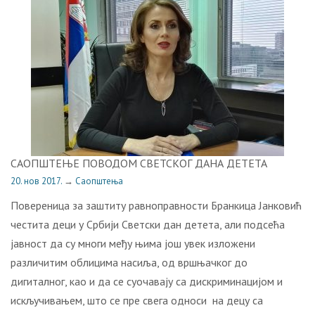
САОПШТЕЊЕ ПОВОДОМ СВЕТСКОГ ДАНА ДЕТЕТА
20. нов 2017.
→
Саопштења
Повереница за заштиту равноправности Бранкица Јанковић
честита деци у Србији Светски дан детета, али подсећа
јавност да су многи међу њима још увек изложени
различитим облицима насиља, од вршњачког до
дигиталног, као и да се суочавају са дискриминацијом и
искључивањем, што се пре свега односи на децу са