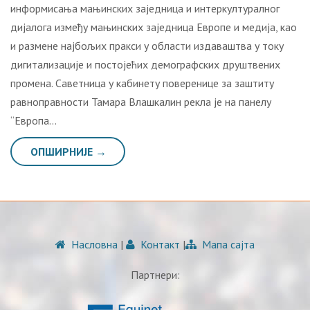
информисања мањинских заједница и интеркултуралног
дијалога између мањинских заједница Европе и медија, као
и разменe најбољих пракси у области издаваштва у току
дигитализације и постојећих демографских друштвених
промена. Саветница у кабинету поверенице за заштиту
равноправности Тамара Влашкалин рекла је на панелу
“Европа…
ОПШИРНИЈЕ →
Насловна
|
Контакт
|
Мапа сајта
Партнери: