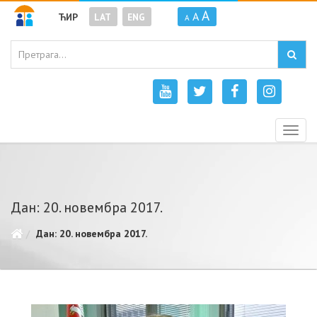
A
A
ЋИР
LAT
ENG
A
Togg
navig
Дан: 20. новембра 2017.
Дан: 20. новембра 2017.