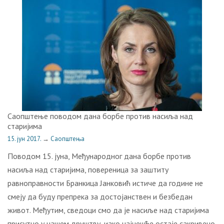
Саопштење поводом дана борбе против насиља над
старијима
15. јун 2017.
→
Саопштења
Поводом 15. јуна, Међународног дана борбе против
насиља над старијима, повереница за заштиту
равноправности Бранкица Јанковић истиче да године не
смеју да буду препрека за достојанствен и безбедан
живот. Међутим, сведоци смо да је насиље над старијима
присутно у нашем друштву, иако најчешће остаје сакривено