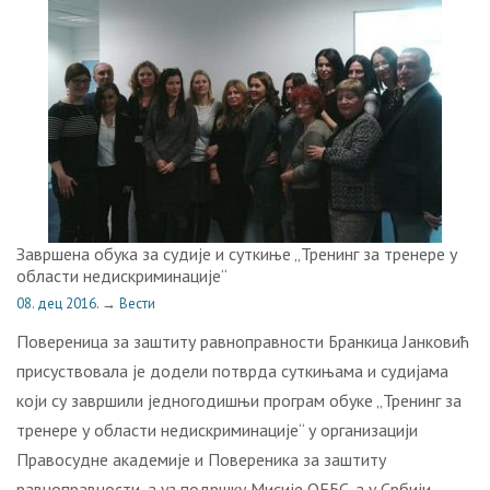
Завршена обука за судије и суткиње „Тренинг за тренере у
области недискриминације“
08. дец 2016.
→
Вести
Повереница за заштиту равноправности Бранкица Јанковић
присуствовала је додели потврда суткињама и судијама
који су завршили једногодишњи програм обуке „Тренинг за
тренере у области недискриминације“ у организацији
Правосудне академије и Повереника за заштиту
равноправности, а уз подршку Мисије ОЕБС-а у Србији.