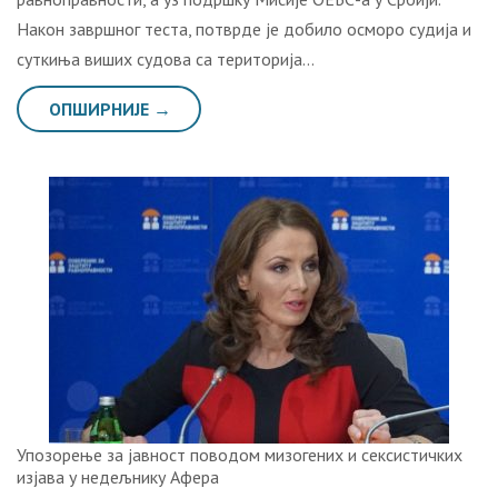
Након завршног теста, потврде је добило осморо судија и
суткиња виших судова са територија…
ОПШИРНИЈЕ →
Упозорење за јавност поводом мизогених и сексистичких
изјава у недељнику Афера