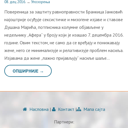
08. дец 2016.
→
Упозорења
Повереница за заштиту равноправности Бранкица Јанковић
најоштрије осуђује сексистичке и мизогене изјаве и ставове
Душана Марића, потписника колумне објављене у
недељнику „Афера“ у броју који је изашао 7. децембра 2016.
године. Овим текстом, не само да се вређају и понижавају
жене, него се минимализује и релативизује проблем насиља.
Изјавама да жене „лажно пријављују“ насиље шаље…
ОПШИРНИЈЕ →
Насловна
|
Контакт
|
Мапа сајта
Партнери: