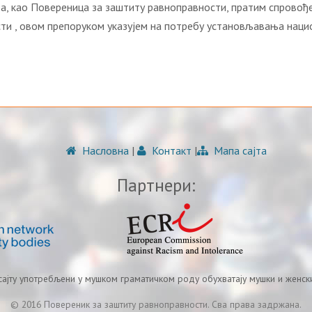
да, као Повереница за заштиту равноправности, пратим спровође
ти , овом препоруком указујем на потребу установљавања нац
Насловна
|
Контакт
|
Мапа сајта
Партнери:
 сајту употребљени у мушком граматичком роду обухватају мушки и женски
© 2016 Повереник за заштиту равноправности. Сва права задржана.