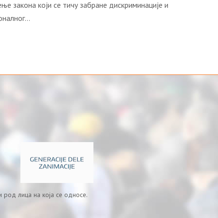
ње закона који се тичу забране дискриминације и
ионалног…
 род лица на која се односе.