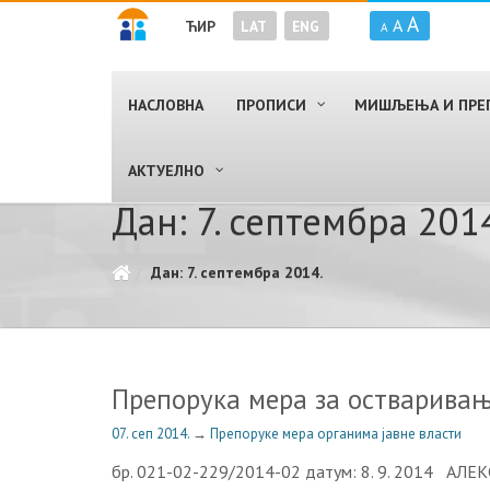
A
A
ЋИР
LAT
ENG
A
НАСЛОВНА
ПРОПИСИ
МИШЉЕЊА И ПРЕ
AКТУЕЛНО
Дан: 7. септембра 201
Дан: 7. септембра 2014.
Препорука мера за остваривањ
07. сеп 2014.
→
Препоруке мера органима јавне власти
бр. 021-02-229/2014-02 датум: 8. 9. 2014 АЛ