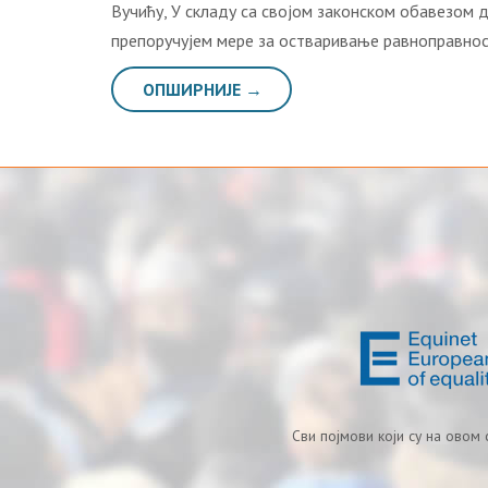
Вучићу, У складу са својом законском обавезом 
препоручујем мере за остваривање равноправнос
ОПШИРНИЈЕ →
Сви појмови који су на овом