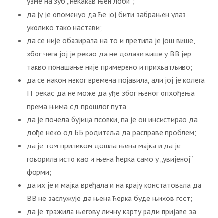
узме на зуб „некакав њен лоби“;
да ју је опоменуо да ће јој бити забрањен улаз
уколико тако настави;
да се није обазирала на то и претила је још више,
због чега јој је рекао да не долази више у ВВ јер
такво понашање није примерено и прихватљиво;
да се након неког времена појавила, али јој је колега
ГГ рекао да не може да уђе због њеног опхођења
према њима од прошлог пута;
да је почела бујица псовки, па је он инсистирао да
дође неко од ББ родитеља да расправе проблем;
да је том приликом дошла њена мајка и да је
говорила исто као и њена ћерка само у „увијеној“
форми;
да их је и мајка вређала и на крају констатовала да
ВВ не заслужује да њена ћерка буде њихов гост;
да је тражила његову личну карту ради пријаве за