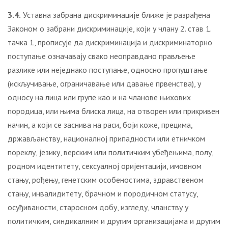
3.
4
.
Уставна забрана дискриминације ближе је разрађена
Законом о забрани дискриминације, који у члану 2. став 1.
тачка 1, прописује да дискриминација и дискриминаторно
поступање означавају свако неоправдано прављење
разлике или неједнако поступање, односно пропуштање
(искључивање, ограничавање или давање првенства), у
односу на лица или групе као и на чланове њихових
породица, или њима блиска лица, на отворен или прикривен
начин, а који се заснива на раси, боји коже, прецима,
држављанству, националној припадности или етничком
пореклу, језику, верским или политичким убеђењима, полу,
родном идентитету, сексуалној оријентацији, имовном
стању, рођењу, генетским особеностима, здравственом
стању, инвалидитету, брачном и породичном статусу,
осуђиваности, старосном добу, изгледу, чланству у
политичким, синдикалним и другим организацијама и другим