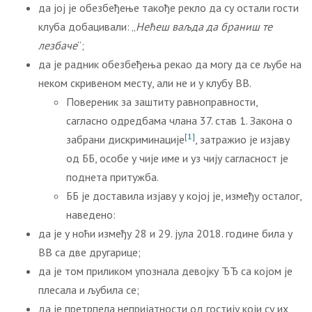
да јој је обезбеђење такође рекло да су остали гости
клуба добацивали: „
Н
ећеш ваљда да браниш те
лезбаче
“;
да је радник обезбеђења рекао да могу да се љубе на
неком скривеном месту, али не и у клубу ВВ.
Повереник за заштиту равноправности,
сагласно одредбама члана 37. став 1. Закона о
[1]
забрани дискриминације
, затражио је изјаву
од ББ, особе у чије име и уз чију сагласност је
поднета притужба.
ББ је доставила изјаву у којој је, између осталог,
наведено:
да је у ноћи између 28 и 29. јула 2018. године била у
ВВ са две другарице;
да је том приликом упознала девојку ЂЂ са којом је
плесала и љубила се;
да је претрпела непријатности од гостију који су их