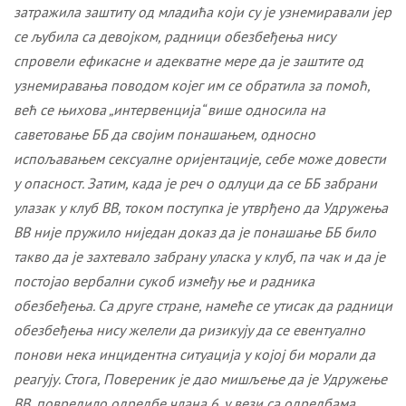
затражила заштиту од младића који су је узнемиравали јер
се љубила са девојком, радници обезбеђења нису
спровели ефикасне и адекватне мере да је заштите од
узнемиравања поводом којег им се обратила за помоћ,
већ се њихова „интервенција“ више односила на
саветовање ББ да својим понашањем, односно
испољавањем сексуалне оријентације, себе може довести
у опасност. Затим, када је реч о одлуци да се ББ забрани
улазак у клуб ВВ, током поступка је утврђено да Удружења
ВВ није пружило ниједан доказ да је понашање ББ било
такво да је захтевало забрану уласка у клуб, па чак и да је
постојао вербални сукоб између ње и радника
обезбеђења. Са друге стране, намеће се утисак да радници
обезбеђења нису желели да ризикују да се евентуално
понови нека инцидентна ситуација у којој би морали да
реагују. Стога, Повереник је дао мишљење да је Удружење
ВВ,
повредило одредбе члана 6.
у вези са одредбама