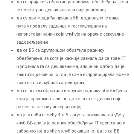
да се пријатељ обратио радницима обезбеђења, који
је посматрао дешавања али није реаговао;
да су два младића пришла ББ, додирнули је више
пута у пределу задњице и гестикулирали на
непристојан начин који упућује на орално сексуално
задовољавање;
да се ББ са другарицом обратила раднику
обезбеђења, за кога је касније сазнала да се зове ГГ,
и упознала га са дешавањима, али је он одбио да је
заштити, рекавши јој да је сама испровоцирала момке
тако што се љубила са девојком;
да се потом обратила и другом раднику обезбеђења
који је прокоментарисао да то што се десило није
разлог за његову интервенцију;
да је у ноћи између 4. и 5. августа покушала да уђе у
клуб ВВ али ју је радник обезбеђења ГГ препознао и
забранио јој да уђе у клуб рекавши јој да је са ВВ