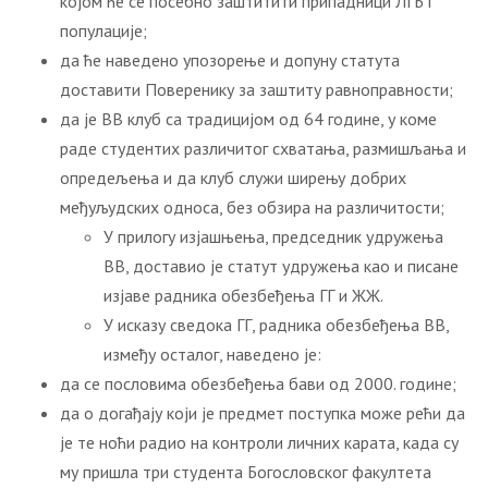
којом ће се посебно заштитити припадници ЛГБТ
популације;
да ће наведено упозорење и допуну статута
доставити Поверенику за заштиту равноправности;
да је ВВ клуб са традицијом од 64 године, у коме
раде студентих различитог схватања, размишљања и
опредељења и да клуб служи ширењу добрих
међуљудских односа, без обзира на различитости;
У прилогу изјашњења, председник удружења
ВВ, доставио је статут удружења као и писане
изјаве радника обезбеђења ГГ и ЖЖ.
У исказу сведока ГГ, радника обезбеђења ВВ,
између осталог, наведено је:
да се пословима обезбеђења бави од 2000. године;
да о догађају који је предмет поступка може рећи да
је те ноћи радио на контроли личних карата, када су
му пришла три студента Богословског факултета