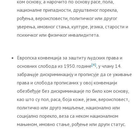
ком основу, а нарочито по основу расе, пола,
националне припадности, друштвеног порекла,
рођења, вероисповести, политичког или другог
уверења, имовног стања, културе, језика, старости и
психичког или физичког инвалидитета.
Европска конвенција за заштиту људских права и
[4]
основних слобода из 1950. године
, у члану 14.
забрањује дискриминацију и прописује да се уживање
права и слобода прописаних у овој конвенцији
обезбеђује без дискриминације по било ком основу,
као што су пол, раса, боја коже, језик, вероисповест,
политичко или друго мишљење, национално или
социјално порекло, веза са неком националном
мањином, имовно стање, рођење или други статус.