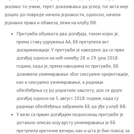
уколико то учини, терет доказивања да услед тог акта није
дошло до повреде начела једнакости, односно, начела
једнаких права и обавеза, лежи на клубу ВВ.
Притужба обухвата два догађаја, током којих је,
према ставу удружења АА, ББ претрпела акт
дискриминације. У притужби је наведено да се први
догађај односи на ноћ између 28. и 29. јула 2018.
године, када је, према наводима из притужбе, ББ
доживела узнемиравање због сексуалне оријентације,
као и сексуално узнемиравање, а радници
обезбеђења су јој ускратили заштиту, док се други
догађај односи на 5. август 2018. године, када су
радници обезбеђења забранили ББ да уђе у клуб ВВ.
У вези са првим догађајем подносилац притужбе је
детаљно описао коју врсту узнемиравања је ББ
претрпела критичне вечери, као и шта је био повод за