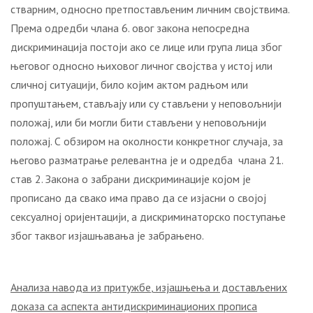
стварним, односно претпостављеним личним својствима.
Према одредби члана 6. овог закона непосредна
дискриминација постоји ако се лице или група лица због
његовог односно њиховог личног својства у истој или
сличној ситуацији, било којим актом радњом или
пропуштањем, стављају или су стављени у неповољнији
положај, или би могли бити стављени у неповољнији
положај. С обзиром на околности конкретног случаја, за
његово разматрање релевантна је и одредба члана 21.
став 2. Закона о забрани дискриминације којом је
прописано да свако има право да се изјасни о својој
сексуалној оријентацији, а дискриминаторско поступање
због таквог изјашњавања је забрањено.
Анализа
навода из притужбе
,
изјашњења
и достављених
доказа
са аспекта антидискриминационих прописа