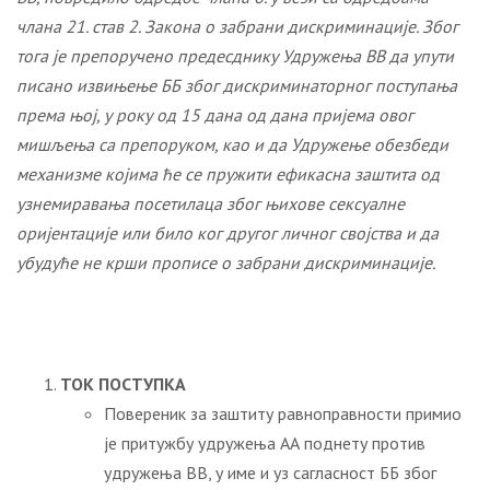
члана 21. став 2.
Закона о забрани дискриминације.
Због
тога је препоручено предесднику
Удружења ВВ да
у
пути
писано извињење
ББ
због дискриминаторног поступања
према њој
, у року од 15 дана од дана пријема овог
мишљења са препоруком, као и
да
Удружење о
безбеди
механизме којима ће се пружити ефикасна заштита од
узнемиравања
посетилаца
због њихове сексуалне
оријентације или било ког другог личног својства
и да
у
будуће не крши прописе о забрани дискриминације.
ТОК ПОСТУПКА
Повереник за заштиту равноправности примио
је притужбу удружења АА поднету против
удружења ВВ, у име и уз сагласност ББ због