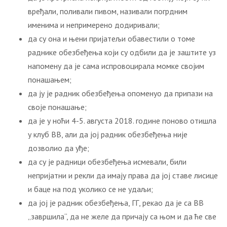
вређали, поливали пивом, називали погрдним
именима и непримерено додиривали;
да су она и њени пријатељи обавестили о томе
раднике обезбеђења који су одбили да је заштите уз
напомену да је сама испровоцирала момке својим
понашањем;
да ју је радник обезбеђења опоменуо да припази на
своје понашање;
да је у ноћи 4-5. августа 2018. године поново отишла
у клуб ВВ, али да јој радник обезбеђења није
дозволио да уђе;
да су је радници обезбеђења исмевали, били
непријатни и рекли да имају права да јој ставе лисице
и баце на под уколико се не удаљи;
да јој је радник обезбеђења, ГГ, рекао да је са ВВ
„завршила“, да не желе да причају са њом и да ће све