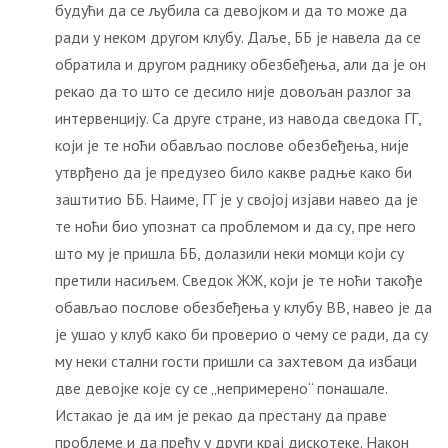
будући да се љубила са девојком и да то може да
ради у неком другом клубу. Даље, ББ је навела да се
обратила и другом раднику обезбеђења, али да је он
рекао да то што се десило није довољан разлог за
интервенцију. Са друге стране, из навода сведока ГГ,
који је те ноћи обављао послове обезбеђења, није
утврђено да је предузео било какве радње како би
заштитио ББ. Наиме, ГГ је у својој изјави навео да је
те ноћи био упознат са проблемом и да су, пре него
што му је пришла ББ, долазили неки момци који су
претили насиљем. Сведок ЖЖ, који је те ноћи такође
обављао послове обезбеђења у клубу ВВ, навео је да
је ушао у клуб како би проверио о чему се ради, да су
му неки стални гости пришли са захтевом да избаци
две девојке које су се „непримерено“ понашале.
Истакао је да им је рекао да престану да праве
проблеме и да пређу у други крај дискотеке. Након