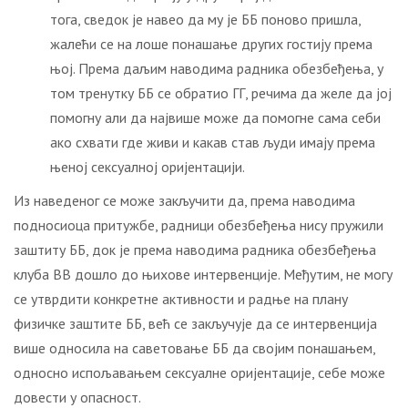
тога, сведок је навео да му је ББ поново пришла,
жалећи се на лоше понашање других гостију према
њој. Према даљим наводима радника обезбеђења, у
том тренутку ББ се обратио ГГ, речима да желе да јој
помогну али да највише може да помогне сама себи
ако схвати где живи и какав став људи имају према
њеној сексуалној оријентацији.
Из наведеног се може закључити да, према наводима
подносиоца притужбе, радници обезбеђења нису пружили
заштиту ББ, док је према наводима радника обезбеђења
клуба ВВ дошло до њихове интервенције. Међутим, не могу
се утврдити конкретне активности и радње на плану
физичке заштите ББ, већ се закључује да се интервенција
више односила на саветовање ББ да својим понашањем,
односно испољавањем сексуалне оријентације, себе може
довести у опасност.