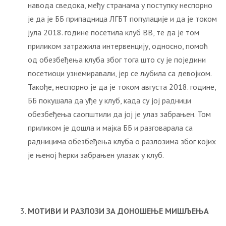
навода сведока, међу странама у поступку неспорно
је да је ББ припадница ЛГБТ пoпулације и да је током
јула 2018. године посетила клуб ВВ, те да је том
приликом затражила интервенцију, односно, помоћ
од обезбеђења клуба због тога што су је поједини
посетиоци узнемиравали, јер се љубила са девојком.
Такође, неспорно је да је током августа 2018. године,
ББ покушала да уђе у клуб, када су јој радници
обезбеђења саопштили да јој је улаз забрањен. Том
приликом је дошла и мајка ББ и разговарала са
радницима обезбеђења клуба о разлозима због којих
је њеној ћерки забрањен улазак у клуб.
МОТИВИ И РАЗЛОЗИ ЗА ДОНОШЕЊЕ МИШЉЕЊА