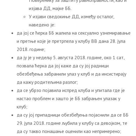
Поверенику за заштиту равноправности, као и
изјава ДД, мајке ББ.
У изјави сведокиње ДД, између осталог,
наведено је:
да јој се ћерка ББ жалила на сексуално узнемиравање
и претње које је претрпела у клубу ВВ дана 28. јула
2018. године;
да ју је у недељу 5. августа 2018. године, око 1 сат,
позвала ћерка да јој каже да су јој радници
обезбеђења забранили улаз у клуб и да инсистирају
да кажу родитељима разлог;
да се убрзо појавила испред клуба и упитала где је
настао проблем и зашто је ББ забрањен улазак у
клуб;
да су јој припадници обезбеђења појаснили да се ББ
29. јула 2018. године љубила у клубу са девојком, те
да су такво понашање оценили као непримерено;