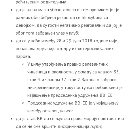
рећи њеним родитељима;
да је њена мајка убрзо дошла и том приликом јој је
радник обезбеђења рекао да се ББ љубила са
девојком, да су гости негативно реаговали и да јој је
због тога забрањен улаз у клуб;
да се у ноћи између 28 и 29. јула 2018. године није
понашала другачије од других хетеросексуалних
парова.
У циљу утврђивања правно релевантних
чињеница и околности, у складу са чланом 35.
став 4. и чланом 37. став 2. Закона о забрани
дискриминације, у току поступка прибављено је
изјашњење председника удружења ВВ, ЕЕ.
Председник удружења ВВ, ЕЕ је у изјашњењу,
између осталог, навео:
да је став ВВ да се људска права морају поштовати и
да се не сме вршити дискриминација људи;