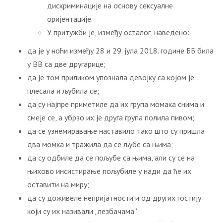
дискриминације на основу сексуалне
оријентације.
У притужби је, између осталог, наведено:
да је у ноћи између 28 и 29. јула 2018. године ББ била
у ВВ са две другарице;
да је том приликом упознала девојку са којом је
плесала и љубила се;
да су најпре приметиле да их група момака снима и
смеје се, а убрзо их је друга група полила пивом;
да се узнемиравање наставило тако што су пришла
два момка и тражила да се љубе са њима;
да су одбиле да се пољубе са њима, али су се на
њихово инсистирање пољубиле у нади да ће их
оставити на миру;
да су доживеле непријатности и од других гостију
који су их називали „лезбачама“