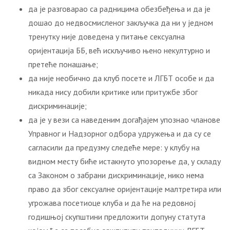
да је разговарао са радницима обезбеђења и да је
дошао до недвосмисленог закључка да ни у једном
тренутку није доведена у питање сексуална
оријентација ББ, већ искључиво њено некултурно и
претеће понашање;
да није необично да клуб посете и ЛГБТ особе и да
никада нису добили критике или притужбе због
дискриминације;
да је у вези са наведеним догађајем упознао чланове
Управног и Надзорног одбора удружења и да су се
сагласили да предузму следеће мере: у клубу на
видном месту биће истакнуто упозорење да, у складу
са Законом о забрани дискриминације, нико нема
право да због сексуалне оријентације малтретира или
угрожава посетиоце клуба и да ће на редовној
годишњој скупштини предложити допуну статута