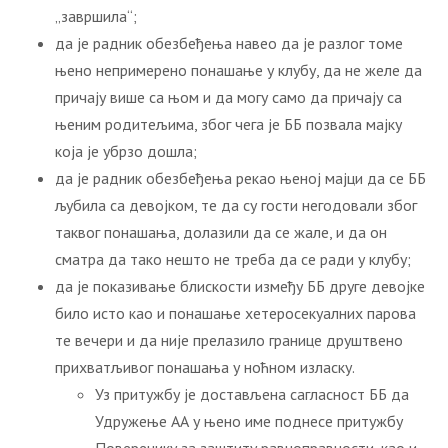
„завршила“;
да је радник обезбеђења навео да је разлог томе
њено непримерено понашање у клубу, да не желе да
причају више са њом и да могу само да причају са
њеним родитељима, због чега је ББ позвала мајку
која је убрзо дошла;
да је радник обезбеђења рекао њеној мајци да се ББ
љубила са девојком, те да су гости негодовали због
таквог понашања, долазили да се жале, и да он
сматра да тако нешто не треба да се ради у клубу;
да је показивање блискости између ББ друге девојке
било исто као и понашање хетеросекуалних парова
те вечери и да није прелазило границе друштвено
прихватљивог понашања у ноћном изласку.
Уз притужбу је достављена сагласност ББ да
Удружење АА у њено име поднесе притужбу