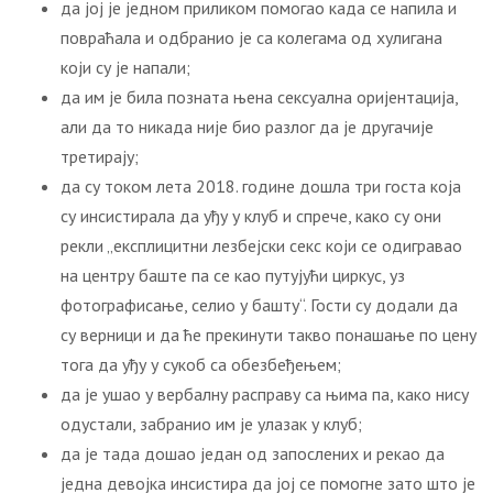
да јој је једном приликом помогао када се напила и
повраћала и одбранио је са колегама од хулигана
који су је напали;
да им је била позната њена сексуална оријентација,
али да то никада није био разлог да је другачије
третирају;
да су током лета 2018. године дошла три госта која
су инсистирала да уђу у клуб и спрече, како су они
рекли „експлицитни лезбејски секс који се одигравао
на центру баште па се као путујући циркус, уз
фотографисање, селио у башту“. Гости су додали да
су верници и да ће прекинути такво понашање по цену
тога да уђу у сукоб са обезбеђењем;
да је ушао у вербалну расправу са њима па, како нису
одустали, забранио им је улазак у клуб;
да је тада дошао један од запослених и рекао да
једна девојка инсистира да јој се помогне зато што је