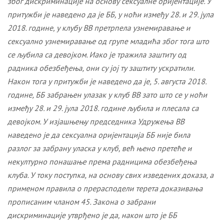
због дискриминације на основу сексуалне оријентације. У
притужби је наведено да је ББ, у ноћи између 28. и 29. јула
2018. године
,
у клубу
ВВ
претрпела узнемиравање и
сексуално узнемиравање од групе младића због тога што
се љубила са девојком. Иако је тражила заштиту од
радника обезбеђења, они су јој ту заштиту ускратили.
Након тога у притужби је наведено да је, 5. августа 2018.
године, ББ забрањен улазак у клуб ВВ зато што се у ноћи
између 28. и 29. јула 2018. године љубила и плесала са
девојком. У изјашњењу председника Удружења ВВ
наведено је да сексуална оријентација ББ није била
разлог за забрану уласка у клуб, већ њено претеће и
некултурно понашање према радницима обезбеђења
клуба. У току поступка, на основу свих изведених доказа, а
применом правила о прерасподели терета доказивања
прописаним чланом 45. Закона о забрани
дискриминације утврђено је да, након што је ББ