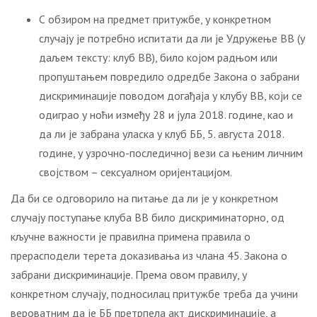
С обзиром на предмет притужбе, у конкретном
случају је потребно испитати да ли је Удружење ВВ (у
даљем тексту: клуб ВВ), било којом радњом или
пропуштањем повредило одредбе Закона о забрани
дискриминације поводом догађаја у клубу ВВ, који се
одиграо у ноћи између 28 и јула 2018. године, као и
да ли је забрана уласка у клуб ББ, 5. августа 2018.
године, у узрочно-последичној вези са њеним личним
својством – сексуалном оријентацијом.
Да би се одговорило на питање да ли је у конкретном
случају поступање клуба ВВ било дискриминаторно, од
кључне важности је правилна примена правила о
прерасподели терета доказивања из члaна 45. Закона о
забрани дискриминације. Према овом правилу, у
конкретном случају, подносилац притужбе треба да учини
вероватним да је ББ претрпела акт дискриминације, а