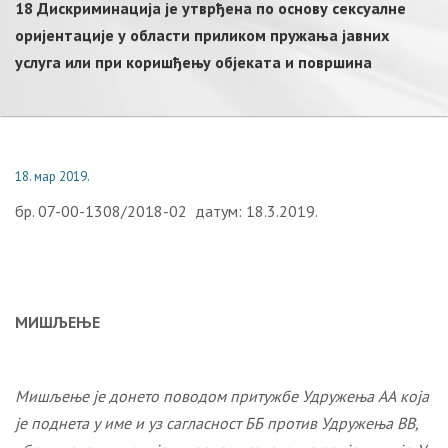
18 Дискриминација је утврђена по основу сексуалне
оријентације у области приликом пружања јавних
услуга или при коришђењу објеката и површина
18. мар 2019.
бр. 07-00-1308/2018-02 датум: 18.3.2019.
МИШЉЕЊЕ
Мишљење је донето поводом притужбе Удружења АА која
је поднета у име и уз сагласност ББ
против
Удружења ВВ,