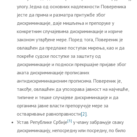
улогу. Једна од основних надлежности Повереника
јесте да прима и разматра притужбе због
дискриминације, даје мишљења и препоруке у
конкретним случајевима дискриминације и изриче
законом утврђене мере. Поред тога, Повереник је
овлашћен да предлаже поступак мирења, као и да
покреће судске поступке за заштиту од
дискриминације и подноси прекршајне пријаве због
аката дискриминације прописаних
антидискриминационим прописима. Повереник је,
такође, овлашћен да упозорава јавност на најчешће,
типичне и тешке случајеве дискриминације и да
органима јавне власти препоручује мере за
остваривање равноправности
[2]
.
[3]
Устав Републике Србије
у члану забрањује сваку
дискриминацију, непосредну или посредну, по било