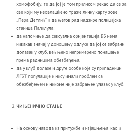
хомофобију, те да јој је том приликом рекао да се за
све који му неовлашћено траже личну карту зове
„Пера Детлић“ и да његов рад надзире полицијска
станица Палилула;
да напомиње да сексуална оријентација ББ нема
никакав значај у доношењу одлуке да јој се забрани
долазак у клуб, већ њено непримерено понашање
према радницима обезбеђења.
да у клуб долазе и друге особе које су припадници
ЛГБТ популације и нису имали проблем са
обезбеђењем и никоме није забрањен улазак у клуб.
ЧИЊЕНИЧНО СТАЊЕ
На основу навода из притужбе и изјашњења, као и