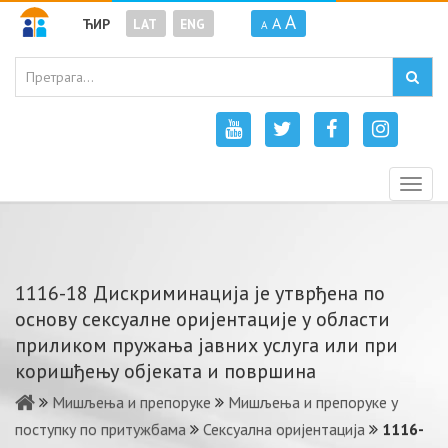
A
A
ЋИР
LAT
ENG
A
Togg
navig
1116-18 Дискриминација је утврђена по
основу сексуалне оријентације у области
приликом пружања јавних услуга или при
коришђењу објеката и површина
Мишљења и препоруке
Мишљења и препоруке у
поступку по притужбама
Сексуална оријентација
1116-