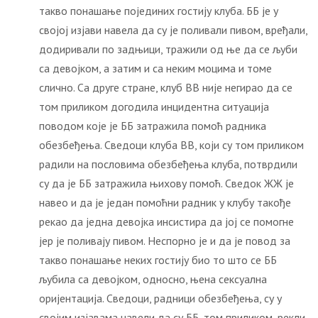
такво понашање појединих гостију клуба. ББ је у
својој изјави навела да су је поливали пивом, вређали,
додиривали по задњици, тражили од ње да се љуби
са девојком, а затим и са неким моцима и томе
слично. Са друге стране, клуб ВВ није негирао да се
том приликом догодила инцидентна ситуација
поводом које је ББ затражила помоћ радника
обезбеђења. Сведоци клуба ВВ, који су том приликом
радили на пословима обезбеђења клуба, потврдили
су да је ББ затражила њихову помоћ. Сведок ЖЖ је
навео и да је један помоћни радник у клубу такође
рекао да једна девојка инсистира да јој се помогне
јер је поливају пивом. Неспорно је и да је повод за
такво понашање неких гостију био то што се ББ
љубила са девојком, односно, њена сексуална
оријентација. Сведоци, радници обезбеђења, су у
својим изјавама навели да су ББ, том приликом, рекли