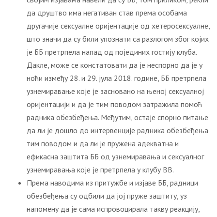
да друштво има негативан став према особама
другачије сексуалне оријентације од хетеросексуалне,
што значи да су били упознати са разлогом због којих
је ББ претрпела напад од појединих гостију клуба.
Дакле, може се констатовати да је неспорно да је у
ноћи између 28. и 29. јула 2018. године, ББ претрпела
узнемиравање које је засновано на њеној сексуалној
оријентацији и да је тим поводом затражила помоћ
радника обезбеђења. Међутим, остаје спорно питање
да ли је дошло до интервенције радника обезбеђења
тим поводом и да ли је пружена адекватна и
ефикасна заштита ББ од узнемиравања и сексуалног
узнемиравања које је претрпела у клубу ВВ.
Према наводима из притужбе и изјаве ББ, радници
обезбеђења су одбили да јој пруже заштиту, уз
напомену да је сама испровоцирала такву реакцију,