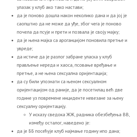
улазак у клуб ако тако настави;
да је поново дошла након неколико дана и да јој је
саопштио да не може да уђе, због чега је поново
почела да псује и прети и позвала је своју мајку;
да је њена мајка са ароганцијом поновила претње и
увреде;
да истиче да је разлог забране уласка у клуб
прављење нереда и хаоса, псовање вређање и
претње, а не њена сексуална оријентација;
да су били упознати са њеном сексуалном
оријентацијом од раније, да је посетилац већ две
године уз повремене инциденте невезане за њену
сексуалну оријентацију.
У исказу сведока ЖЖ, радника обезбеђења ВВ,
између осталог, наведено је:
да је ББ посећује клуб најмање годину ипо дана;