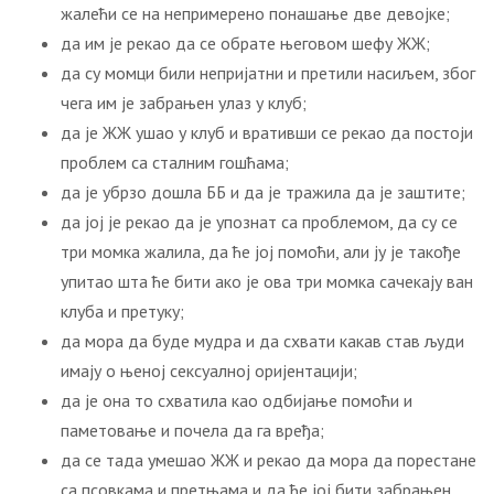
жалећи се на непримерено понашање две девојке;
да им је рекао да се обрате његовом шефу ЖЖ;
да су момци били непријатни и претили насиљем, због
чега им је забрањен улаз у клуб;
да је ЖЖ ушао у клуб и вративши се рекао да постоји
проблем са сталним гошћама;
да је убрзо дошла ББ и да је тражила да је заштите;
да јој је рекао да је упознат са проблемом, да су се
три момка жалила, да ће јој помоћи, али ју је такође
упитао шта ће бити ако је ова три момка сачекају ван
клуба и претуку;
да мора да буде мудра и да схвати какав став људи
имају о њеној сексуалној оријентацији;
да је она то схватила као одбијање помоћи и
паметовање и почела да га вређа;
да се тада умешао ЖЖ и рекао да мора да порестане
са псовкама и претњама и да ће јој бити забрањен