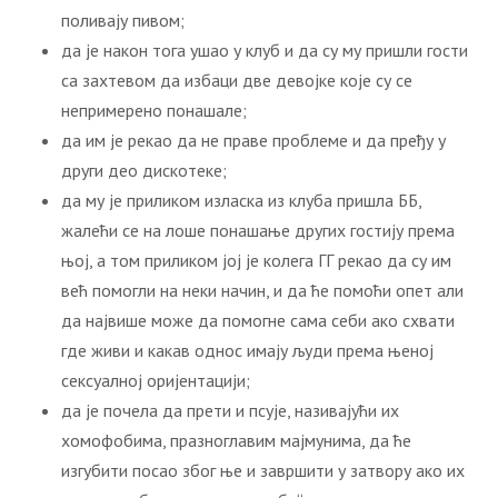
поливају пивом;
да је након тога ушао у клуб и да су му пришли гости
са захтевом да избаци две девојке које су се
непримерено понашале;
да им је рекао да не праве проблеме и да пређу у
други део дискотеке;
да му је приликом изласка из клуба пришла ББ,
жалећи се на лоше понашање других гостију према
њој, а том приликом јој је колега ГГ рекао да су им
већ помогли на неки начин, и да ће помоћи опет али
да највише може да помогне сама себи ако схвати
где живи и какав однос имају људи према њеној
сексуалној оријентацији;
да је почела да прети и псује, називајући их
хомофобима, празноглавим мајмунима, да ће
изгубити посао због ње и завршити у затвору ако их