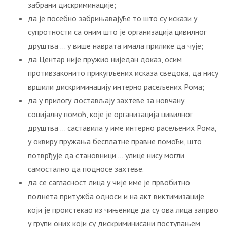
забрани дискриминације;
да је посебно забрињавајуће то што су искази у
супротности са оним што је организација цивилног
друштва … у више наврата имала прилике да чује;
да Центар није пружио ниједан доказ, осим
противзаконито прикупљених исказа сведока, да нису
вршили дискриминацију интерно расељених Рома;
да у прилогу достављају захтеве за новчану
социјалну помоћ, које је организација цивилног
друштва … саставила у име интерно расељених Рома,
у оквиру пружања бесплатне правне помоћи, што
потврђује да становници … улице нису могли
самостално да подносе захтеве.
да се сагласност лица у чије име је првобитно
поднета притужба односи и на акт виктимизације
који је проистекао из чињенице да су ова лица запрво
у групи оних који су дискриминисани поступањем