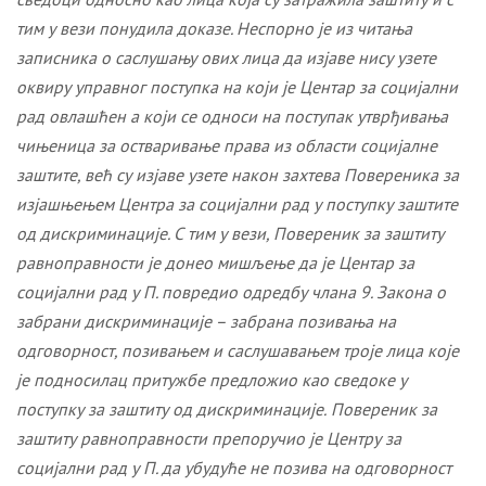
тим у вези понудила доказе. Неспорно је из читања
записника о саслушању ових лица да изјаве нису узете
оквиру управног поступка на који је Центар за социјални
рад овлашћен а који се односи на поступак утврђивања
чињеница за остваривање права из области социјалне
заштите, већ су изјаве узете након захтева Повереника за
изјашњењем Центра за социјални рад у поступку заштите
од дискриминације.
С тим у вези, Повереник за заштиту
равноправности је донео мишљење да је Центар за
социјални рад у П. повредио одредбу члана 9. Закона о
забрани дискриминације – забрана позивања на
одговорност, позивањем и саслушавањем троје лица које
је подносилац притужбе предложио као сведоке у
поступку за заштиту од дискриминације.
Повереник за
заштиту равноправности препоручио је Центру за
социјални рад у П
.
да
убудуће не позива на одговорност