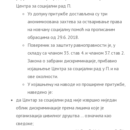
Центра за социјални рад П.
Уз допуну притужбе достављена су три
анонимизована захтева за остваривање права
на новчану социјалну помоћ на прописаним
обрасцима од 29.6. 2018.
Повереник за заштиту равноправности је, у
складу са чланом 35. став 4. и чланом 37. став 2.
Закона о забрани дискриминације, прибавио
изјашњење Центра за социјални рад у П. и на
ове околности.
У изјашњењу на наводе из проширене притужбе,
наведено је:
да Центар за социјални рад није извршио ниједан
облик дискриминације према лицима које је
организација цивилног друштва … означила као
сведоке;