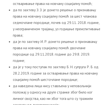
остваривање права на новчану социјалну помоћ;
да по захтеву З. З. је донето решење о признавању
права на новчану социјалну помоћ за шест чланова
седмочлане породице, почев од 29.11. 2018. године,
у неограниченом трајању, уз годишње преиспитивање
права;
да је по захтеву И. Р. донето решење о признавању
права на новчану социјалну помоћ двочлане
породице од 29.11.2018. године до 29.8. 2019.
године;
да је у току поступак по захтеву Б. Н. супруга Р. Б. од
28.2.2019. године за остваривање права на новчану
социјалну помоћ шесточлане породице;
да наведена лица нису стављена у неповољнији
положај у односу на друге странке због било ког
личног својства, као ни због тога што су тражили
заштиту од дискриминације;