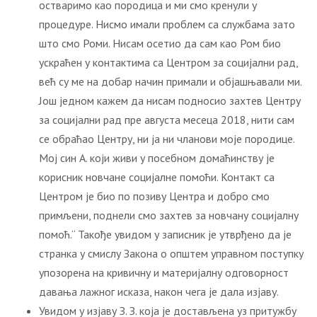
остваримо као породица и ми смо кренули у
процедуре. Нисмо имали проблем са службама зато
што смо Роми. Нисам осетио да сам као Ром био
ускраћен у контактима са Центром за социјални рад,
већ су ме на добар начин примали и објашњавали ми.
Још једном кажем да нисам подносио захтев Центру
за социјални рад пре августа месеца 2018, нити сам
се обраћао Центру, ни ја ни чланови моје породице.
Мој син А. који живи у посебном домаћинству је
корисник новчане социјалне помоћи. Контакт са
Центром је био по позиву Центра и добро смо
примљени, поднели смо захтев за новчану социјалну
помоћ.“ Такође увидом у записник је утврђено да је
странка у смислу Закона о општем управном поступку
упозорена на кривичну и материјалну одговорност
давања лажног исказа, након чега је дала изјаву.
Увидом у изјаву З. З. која је достављена уз притужбу