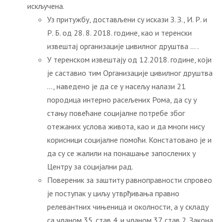
искључена.
Уз притужбу, достављени су искази З. З., И. Р. и
Р. Б. од 28. 8. 2018. године, као и теренски
извештај организације цивилног друштва … .
У теренском извештају од 12.2018. године, који
је саставио тим Организације цивилног друштва
…, наведено је да се у насељу налази 21
породица интерно расељених Рома, да су у
стању повећане социјалне потребе због
отежаних услова живота, као и да многи нису
корисници социјалне помоћи. Констатовано је и
да су се жалили на понашање запослених у
Центру за социјални рад.
Повереник за заштиту равноправности спровео
је поступак у циљу утврђивања правно
релевантних чињеница и околности, a у складу
са чланом 35. став 4. и чланом 37. став 2. Закона