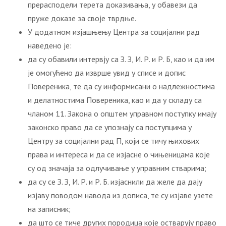
прерасподели терета доказивања, у обавези да
пруже доказе за своје тврдње.
У додатном изјашњењу Центра за социјални рад
наведено је:
да су обавили интервју са З. З, И. Р. и Р. Б, као и да им
је омогућено да изврше увид у списе и допис
Повереника, те да су информисани о надлежностима
и делатностима Повереника, као и да у складу са
чланом 11. Закона о општем управном поступку имају
законско право да се упознају са поступцима у
Центру за социјални рад П, који се тичу њихових
права и интереса и да се изјасне о чињеницама које
су од значаја за одлучивање у управним стварима;
да су се З. З, И. Р. и Р. Б. изјаснили да желе да дају
изјаву поводом навода из дописа, те су изјаве узете
на записник;
да што се тиче других породица које остварују право