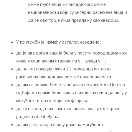
у име групе лица – припадника ромске
националности који су интерно расељена лица, а
да се ово троје лица предлажу као сведоци.
У притужби је, између осталог, наведено:
да је ова организација била у посети породицама које
живе у социјалним становима у … улици у …;
да на тој локацији живи 21 породица интерно
расељених припадника ромске националности;
да им се велики број становника пожалио да Центар
одбија да прими било какав њихов захтев и да нису у
могућности да остваре своја права;
да су неки од њих заустављани на улазу од стране
радника обезбеђења;
да им је на овај начин угрожена могућност