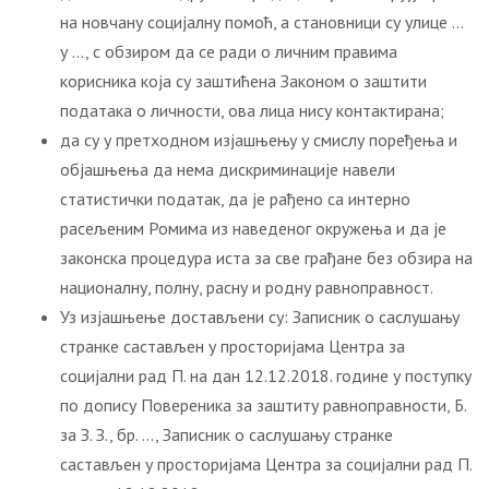
на новчану социјалну помоћ, а становници су улице …
у …, с обзиром да се ради о личним правима
корисника која су заштићена Законом о заштити
података о личности, ова лица нису контактирана;
да су у претходном изјашњењу у смислу поређења и
објашњења да нема дискриминације навели
статистички податак, да је рађено са интерно
расељеним Ромима из наведеног окружења и да је
законска процедура иста за све грађане без обзира на
националну, полну, расну и родну равноправност.
Уз изјашњење достављени су: Записник о саслушању
странке састављен у просторијама Центра за
социјални рад П. на дан 12.12.2018. године у поступку
по допису Повереника за заштиту равноправности, Б.
за З. З., бр. …, Записник о саслушању странке
састављен у просторијама Центра за социјални рад П.