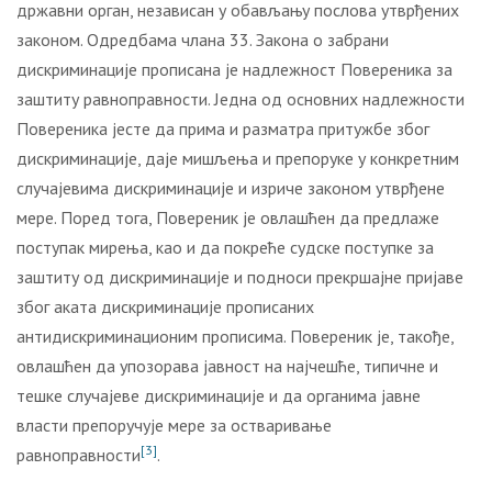
државни орган, независан у обављању послова утврђених
законом. Одредбама члана 33. Закона о забрани
дискриминације прописана је надлежност Повереника за
заштиту равноправности. Једна од основних надлежности
Повереника јесте да прима и разматра притужбе због
дискриминације, даје мишљења и препоруке у конкретним
случајевима дискриминације и изриче законом утврђене
мере. Поред тога, Повереник је овлашћен да предлаже
поступак мирења, као и да покреће судске поступке за
заштиту од дискриминације и подноси прекршајне пријаве
због аката дискриминације прописаних
антидискриминационим прописима. Повереник је, такође,
овлашћен да упозорава јавност на најчешће, типичне и
тешке случајеве дискриминације и да органима јавне
власти препоручује мере за остваривање
[3]
равноправности
.