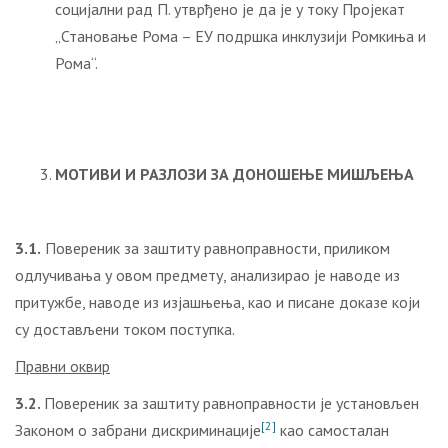
социјални рад П. утврђено је да је у току Пројекат
„Становање Рома – ЕУ подршка инклузији Ромкиња и
Рома“.
МОТИВИ И РАЗЛОЗИ ЗА ДОНОШЕЊЕ МИШЉЕЊА
3.1.
Повереник за заштиту равноправности, приликом
одлучивања у овом предмету, анализирао је наводе из
притужбе, наводе из изјашњења, као и писане доказе који
су достављени током поступка.
Правни оквир
3.2.
Повереник за заштиту равноправности је установљен
[2]
Законом о забрани дискриминације
као самосталан