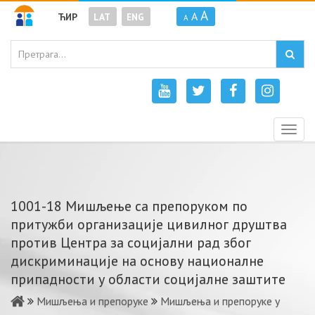
A
A
ЋИР
LAT
ENG
A
Togg
navig
1001-18 Мишљење са препоруком по
притужби организације цивилног друштва
против Центра за социјални рад због
дискриминације на основу националне
припадности у области социјалне заштите
Мишљења и препоруке
Мишљења и препоруке у