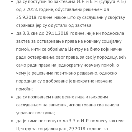
да су поступци по захтевима И. Р. и Б. Н. (супруга Р. Б.)
од 2.2018. године, обустављени решењем од
25.9.2018. године, након што су саслушани у својству
странака јер су одустали од захтева;
да З. З. све до 29.11.2018. године, није ни подносила
захтев за остваривање права на новчану социјалну
помоћ, нити се обраћала Центру на било који начин
ради остваривања овог права, за своју породицу, већ
само ради права на једнократну новчану помоћ, о
чему је решењима позитивно решавано, односно
породици су одобраване једнократне новчане
помоћи;
да су позивањем наведених лица и њиховим
саслушањем на записник, испоштована сва начела
управног поступка;
да је тиме постигнуто да З. З. и И. Р. поднесу захтеве
Центру за социјални рад, 29.2018. године, за