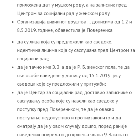
приложена дат у мушком роду, а на записник пред
Центром за социјални рад у женском роду.
Организација цивилног друштва … дописима од 1.2 и
8.5.2019. године, обавестила је Повереника
да су лица која су предложили као сведоке,
идентична лицима која су саслушана пред Центром за
социјални рад;
да је тачно име З. З, а да је Р. Б. женског пола, те да
све особе наведене у допису од 15.1.2019. јесу
сведоци које су предложили у притужби;
да је Центар за социјални рад доставио записнике о
саслушању особа које су навели као сведоке у
поступку пред Повереником, те да је овакво
поступање недопустиво и противзаконито и да
сматрају да је у овом случају дошло, поред раније
наведених повреда и до кршења члана 9. Закона о