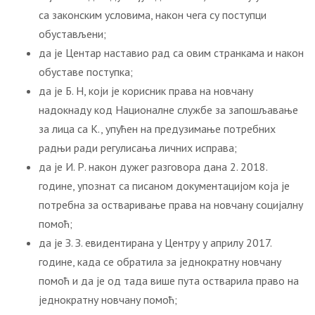
са законским условима, након чега су поступци
обустављени;
да је Центар наставио рад са овим странкама и након
обуставе поступка;
да је Б. Н, који је корисник права на новчану
надокнаду код Националне службе за запошљавање
за лица са К., упућен на предузимање потребних
радњи ради регулисања личних исправа;
да је И. Р. након дужег разговора дана 2. 2018.
године, упознат са писаном документацијом која је
потребна за остваривање права на новчану социјалну
помоћ;
да је З. З. евидентирана у Центру у априлу 2017.
године, када се обратила за једнократну новчану
помоћ и да је од тада више пута остварила право на
једнократну новчану помоћ;