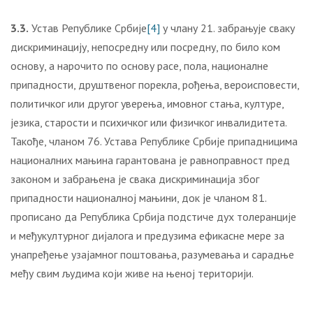
3.3.
Устав Републике Србије
[4]
у члану 21. забрањује сваку
дискриминацију, непосредну или посредну, по било ком
основу, а нарочито по основу расе, пола, националне
припадности, друштвеног порекла, рођења, вероисповести,
политичког или другог уверења, имовног стања, културе,
језика, старости и психичког или физичког инвалидитета.
Такође, чланом 76. Устава Републике Србије припадницима
националних мањина гарантована је равноправност пред
законом и забрањена је свака дискриминација због
припадности националној мањини, док је чланом 81.
прописано да Република Србија подстиче дух толеранције
и међукултурног дијалога и предузима ефикасне мере за
унапређење узајамног поштовања, разумевања и сарадње
међу свим људима који живе на њеној територији.