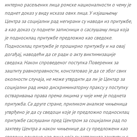
интерно расељених лица ромске националности о чему је
поднет доказ у виду исказа ових лица. У изјашњењу
Центра за социјални рад негирани су наводи из притужбе,
а као доказ су поднети записници о саслушању лица која
је подносилац притужбе предложио као сведоке.
Подносилац притужбе је проширио притужбу и на овај
догађај, наводећи да се ради о акту виктимизације
сведока. Након спроведеног поступка Повереник за
заштиту равноправности, констатовао је да се због свих
околности случаја, не може утврдити да ли је Центар за
социјални рад имао дискриминаторну праксу у поступку
остваривања права према лицима у чије име је поднета
притужба. Са друге стране, п
риликом анализе чињеница
утврђено је да су сведоци које је предложио подносилац
притужбе саслушани пред Центром за социјални рад по
захтеву Центра а након чињенице да су предложени као
сведоци односно као лица која су затражила заштиту и с