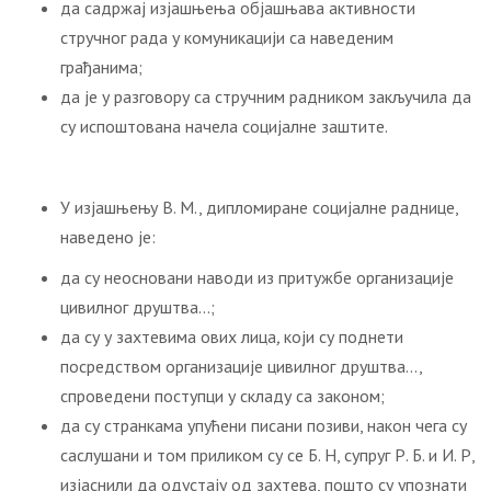
да садржај изјашњења објашњава активности
стручног рада у комуникацији са наведеним
грађанима;
да је у разговору са стручним радником закључила да
су испоштована начела социјалне заштите.
У изјашњењу В. М., дипломиране социјалне раднице,
наведено је:
да су неосновани наводи из притужбе организације
цивилног друштва…;
да су у захтевима ових лица
,
који су поднети
посредством организације цивилног друштва…,
спроведени поступци у складу са законом;
да су странкама упућени писани позиви, након чега су
саслушани и том приликом су се Б. Н, супруг Р. Б. и И. Р,
изјаснили да одустају од захтева, пошто су упознати