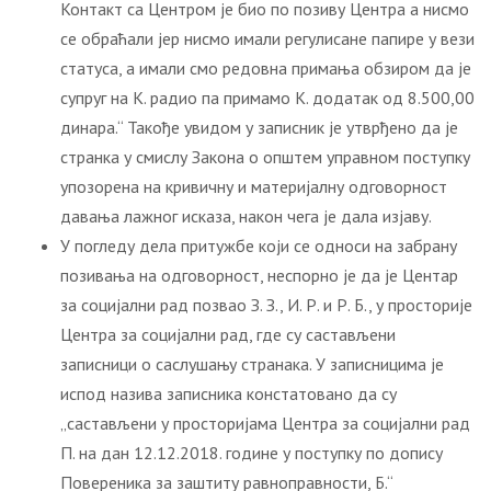
Контакт са Центром је био по позиву Центра а нисмо
се обраћали јер нисмо имали регулисане папире у вези
статуса, а имали смо редовна примања обзиром да је
супруг на К. радио па примамо К. додатак од 8.500,00
динара.“ Такође увидом у записник је утврђено да је
странка у смислу Закона о општем управном поступку
упозорена на кривичну и материјалну одговорност
давања лажног исказа, након чега је дала изјаву.
У погледу дела притужбе који се односи на забрану
позивања на одговорност, неспорно је да је Центар
за социјални рад позвао З. З., И. Р. и Р. Б., у просторије
Центра за социјални рад, где су састављени
записници о саслушању странака. У записницима је
испод назива записника констатовано да су
„састављени у просторијама Центра за социјални рад
П. на дан 12.12.2018. године у поступку по допису
Повереника за заштиту равноправности, Б.“