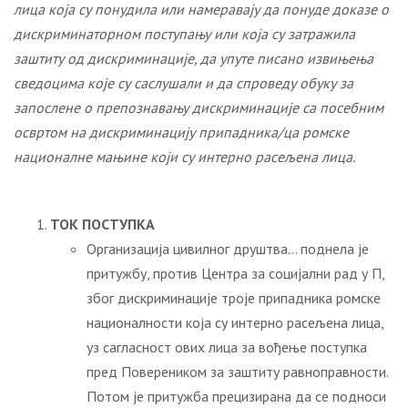
лица која су понудила или намеравају да понуде доказе о
дискриминаторном поступању или која су затражила
заштиту од дискриминације, да упуте писано извињења
сведоцима које су саслушали и да
спроведу обуку за
запослене о препознавању дискриминације са посебним
освртом на дискриминацију
припадника/ца ромске
националне мањине који су
интерно расељен
а
лица.
ТОК ПОСТУПКА
Организација цивилног друштва… поднела је
притужбу, против Центра за социјални рад у П,
због дискриминације троје припадника ромске
националности која су интерно расељена лица,
уз сагласност ових лица за вођење поступка
пред Повереником за заштиту равноправности.
Потом је притужба прецизирана да се подноси