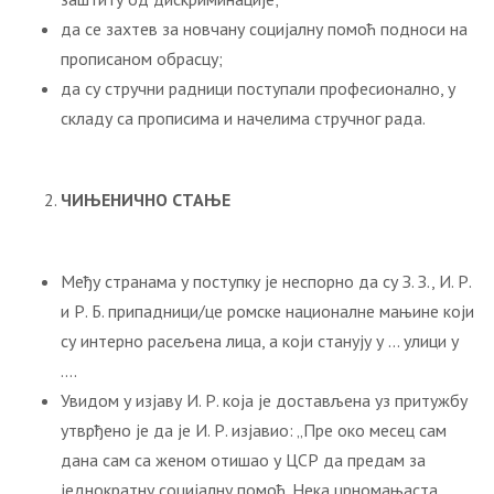
да се захтев за новчану социјалну помоћ подноси на
прописаном обрасцу;
да су стручни радници поступали професионално, у
складу са прописима и начелима стручног рада.
ЧИЊЕНИЧНО СТАЊЕ
Међу странама у поступку је неспорно да су З. З., И. Р.
и Р. Б. припадници/це ромске националне мањине који
су интерно расељена лица, а који станују у … улици у
….
Увидом у изјаву И. Р. која је достављена уз притужбу
утврђено је да је И. Р. изјавио: „Пре око месец сам
дана сам са женом отишао у ЦСР да предам за
једнократну социјалну помоћ. Нека црномањаста