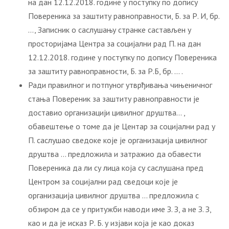
на дан 12.12.2018. године у поступку по допису
Повереника за заштиту равноправности, Б. за Р. И, бр.
…, Записник о саслушању странке састављен у
просторијама Центра за социјални рад П. на дан
12.12.2018. године у поступку по допису Повереника
за заштиту равноправности, Б. за Р.Б, бр. … .
Ради правилног и потпуног утврђивања чињеничног
стања Повереник за заштиту равноправности је
доставио организацији цивилног друштва… ,
обавештење о томе да је Центар за социјални рад у
П. саслушао сведоке које је организација цивилног
друштва … предложила и затражио да обавести
Повереника да ли су лица која су саслушана пред
Центром за социјални рад сведоци које је
организација цивилног друштва … предложила с
обзиром да се у притужби наводи име З. З, а не З. З,
као и да је исказ Р. Б. у изјави која је као доказ