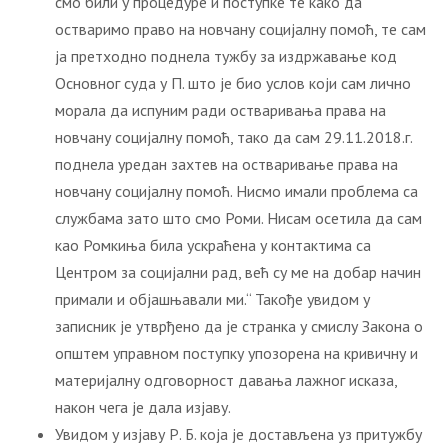
смо били у процедуре и поступке те како да
остваримо право на новчану социјалну помоћ, те сам
ја претходно поднела тужбу за издржавање код
Основног суда у П. што је био услов који сам лично
морала да испуним ради остваривања права на
новчану социјалну помоћ, тако да сам 29.11.2018.г.
поднела уредан захтев на остваривање права на
новчану социјалну помоћ. Нисмо имали проблема са
службама зато што смо Роми. Нисам осетила да сам
као Ромкиња била ускраћена у контактима са
Центром за социјални рад, већ су ме на добар начин
примали и објашњавали ми.“ Такође увидом у
записник је утврђено да је странка у смислу Закона о
општем управном поступку упозорена на кривичну и
материјалну одговорност давања лажног исказа,
након чега је дала изјаву.
Увидом у изјаву Р. Б. која је достављена уз притужбу