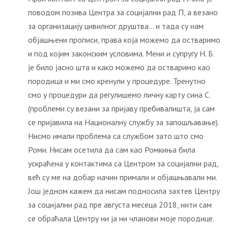
поводом позива Центра за социјални рад П, а везано
за организацију цивилног друштва… и тада су нам
објашњени прописи, права која можемо да остваримо
и под којим законским условима. Мени и супругу Н. Б.
је било јасно шта и како можемо да остваримо као
породица и ми смо кренули у процедуре. Тренутно
смо у процедури да регулишемо личну карту сина С.
(проблеми су везани за пријаву пребивалишта, ја сам
се пријавила на Националну службу за запошљавање).
Нисмо имали проблема са службом зато што смо
Роми. Нисам осетила да сам као Ромкиња била
ускраћена у контактима са Центром за социјални рад,
већ су ме на добар начин примали и објашњавали ми.
Још једном кажем да нисам подносила захтев Центру
за социјални рад пре августа месеца 2018, нити сам
се обраћала Центру ни ја ни чланови моје породице.