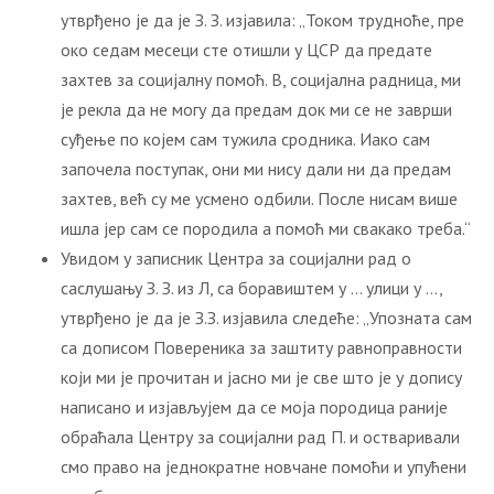
утврђено је да је З. З. изјавила: „Током трудноће, пре
око седам месеци сте отишли у ЦСР да предате
захтев за социјалну помоћ. В, социјална радница, ми
је рекла да не могу да предам док ми се не заврши
суђење по којем сам тужила сродника. Иако сам
започела поступак, они ми нису дали ни да предам
захтев, већ су ме усмено одбили. После нисам више
ишла јер сам се породила а помоћ ми свакако треба.“
Увидом у записник Центра за социјални рад о
саслушању З. З. из Л, са боравиштем у … улици у …,
утврђено је да је З.З. изјавила следеће: „Упозната сам
са дописом Повереника за заштиту равноправности
који ми је прочитан и јасно ми је све што је у допису
написано и изјављујем да се моја породица раније
обраћала Центру за социјални рад П. и остваривали
смо право на једнократне новчане помоћи и упућени