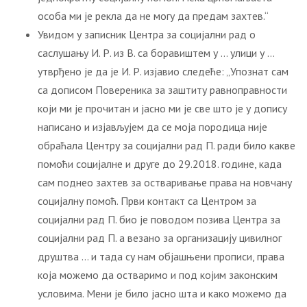
особа ми је рекла да не могу да предам захтев.“
Увидом у записник Центра за социјални рад о
саслушању И. Р. из В. са боравиштем у … улици у …
утврђено је да је И. Р. изјавио следеће: „Упознат сам
са дописом Повереника за заштиту равноправности
који ми је прочитан и јасно ми је све што је у допису
написано и изјављујем да се моја породица није
обраћала Центру за социјални рад П. ради било какве
помоћи социјалне и друге до 29.2018. године, када
сам поднео захтев за остваривање права на новчану
социјалну помоћ. Први контакт са Центром за
социјални рад П. био је поводом позива Центра за
социјални рад П. а везано за организацију цивилног
друштва … и тада су нам објашњени прописи, права
која можемо да остваримо и под којим законским
условима. Мени је било јасно шта и како можемо да