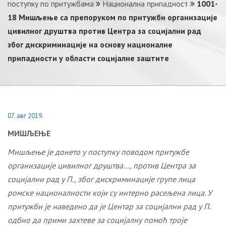
поступку по притужбама
Национална припадност
1001-
18 Мишљење са препоруком по притужби организације
цивилног друштва против Центра за социјални рад
због дискриминације на основу националне
припадности у области социјалне заштите
07. авг 2019.
МИШЉЕЊЕ
Мишљење је донето у поступку поводом притужбе
организације цивилног друштва…, против Центра за
социјални рад у П
.
, због дискриминације
групе лица
ромске националности
који су интерно расељена лица
. У
притужби је наведено да је Центар за социјални рад у П.
одбио да прими захтеве за социјалну помоћ троје