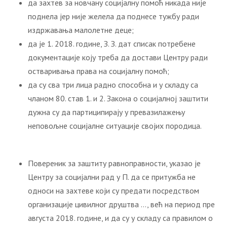
да захтев за новчану социјалну помоћ никада није
поднела јер није желела да поднесе тужбу ради
издржавања малолетне деце;
да је 1. 2018. године, З. З. дат списак потребене
документације коју треба да достави Центру ради
остваривања права на социјалну помоћ;
да су сва три лица радно способна и у складу са
чланом 80. став 1. и 2. Закона о социјалној заштити
дужна су да партиципирају у превазилажењу
неповољне социјалне ситуације својих породица.
Повереник за заштиту равноправности, указао је
Центру за социјални рад у П. да се притужба не
односи на захтеве који су предати посредством
организације цивилног друштва …, већ на период пре
августа 2018. године, и да су у складу са правилом о