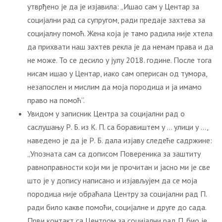
утврђено је да је изјавила: „Ишао сам у Центар за
социјални рад са супругом, ради предаје захтева за
социјалну помоћ. Жена која је тамо радила није хтела
да прихвати наш захтев рекла је да немам права и да
не може. То се десило у јулу 2018. године. После тога
нисам ишао у Центар, иако сам оперисан од тумора,
незапослен и мислим да моја породица и ја имамо
право на помоћ“.
Увидом у записник Центра за социјални рад о
саслушању Р. Б. из К. П. са боравиштем у … улици у …,
наведено је да је Р. Б. дала изјаву следеће садржине:
„Упозната сам са дописом Повереника за заштиту
равноправности који ми је прочитан и јасно ми је све
што је у допису написано и изјављујем да се моја
породица није обраћала Центру за социјални рад П.
ради било какве помоћи, социјалне и друге до сада.
Први контакт са Центром за социјални рад П. био је