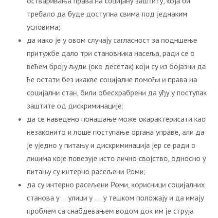
остваривања права на социјану заштиту, која би
требало да буде доступна свима под једнаким
условима;
да иако је у овом случају сагласност за подншење
притужбе дало три становника насеља, ради се о
већем броју људи (око десетак) који су из бојазни да
ће остати без икакве социјалне помоћи и права на
социјални стан, били обесхрабрени да уђу у поступак
заштите од дискриминације;
да се наведено понашање може окарактерисати као
незаконито и лоше поступање органа управе, али да
је уједно у питању и дискриминација јер се ради о
лицима које повезује исто лично својство, односно у
питању су интерно расељени Роми;
да су интерно расељени Роми, корисници социјалних
станова у … улици у …. у тешком положају и да имају
проблем са снабдевањем водом док им је струја