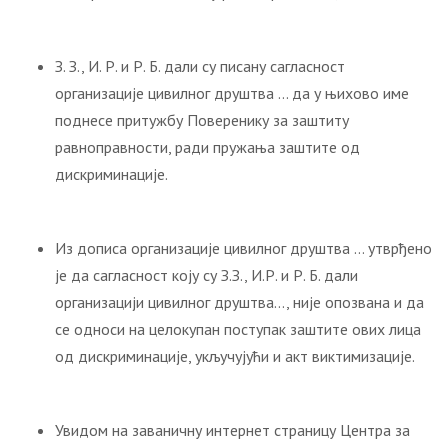
З. З., И. Р. и Р. Б. дали су писану сагласност
организације цивилног друштва … да у њихово име
поднесе притужбу Поверенику за заштиту
равноправности, ради пружања заштите од
дискриминације.
Из дописа организације цивилног друштва … утврђено
је да сагласност коју су З.З., И.Р. и Р. Б. дали
организацији цивилног друштва…, није опозвана и да
се односи на целокупан поступак заштите ових лица
од дискриминације, укључујући и акт виктимизације.
Увидом на заваничну интернет страницу Центра за