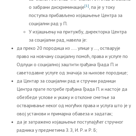
[1]
о забрани дискриминације
, па је у току
поступка прибављено изјашњење Центра за
социјални рад у П.
У изјашњењу на притужбу, директорка Центра
за социјални рад, навела је:
да преко 20 породица из ….. улице у …, остварује
право на новчану социјалну помоћ, права и услуге по
Одлуци о социјалној заштити грађана Града П. и
саветодавне услуге од значаја за њихове породице;
да Центар за социјални рад и стручни радници
Центра прате потребе грађана Града П. и настоје да
обезбеде услове и укажу и отклоне сметње за
остваривање неког од могућих права и услуга што је у
овој установи и примарна обавеза и задатак;
да је затражено изјашњење поступајућег стручног
радника у предметима З. З, И. Р. и Р. Б;