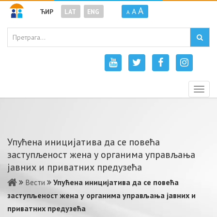
A
A
ЋИР
LAT
ENG
A
Togg
navig
Упућена иницијатива да се повећа
заступљеност жена у органима управљања
јавних и приватних предузећа
Вести
Упућена иницијатива да се повећа
заступљеност жена у органима управљања јавних и
приватних предузећа