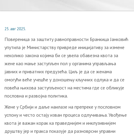
25. авг 2025.
Повереница за заштиту равноправности Бранкица Јанковић
упутила је Министарству привреде иницијативу за измене
неколико закона којима би се увела обавезна квота за
жене као мање заступљен пол у органима управљања
јавних и приватних предузећа. Циљ је да се женама
омогући веће учешће у доношењу кључних одлука и да се
повећа њихова заступљеност на местима где се обликује
пословна и развојна политика.
Жене у Србији и даље наилазе на препреке у пословном
успону и често остају изван процеса одлучивања. Увођење
квота је важан корак ка праведнијем и инклузивнијем
друштву јер и пракса показује да разноврсни управни