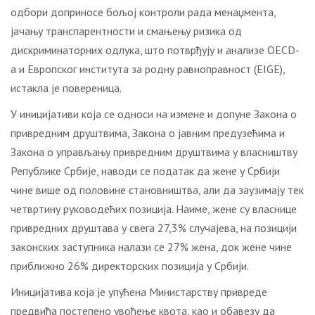
одбори доприносе бољој контроли рада менаџмента,
јачању транспарентности и смањењу ризика од
дискриминаторних одлука, што потврђују и анализе OECD-
а и Европског института за родну равноправност (EIGE),
истакла је повереница.
У иницијативи која се односи на измене и допуне Закона о
привредним друштвима, Закона о јавним предузећима и
Закона о управљању привредним друштвима у власништву
Републике Србије, наводи се податак да жене у Србији
чине више од половине становништва, али да заузимају тек
четвртину руководећих позиција. Наиме, жене су власнице
привредних друштава у свега 27,3% случајева, на позицији
законских заступника налази се 27% жена, док жене чине
приближно 26% директорских позиција у Србији.
Иницијатива која је упућена Министарству привреде
предвиђа постепено увођење квота, као и обавезу да