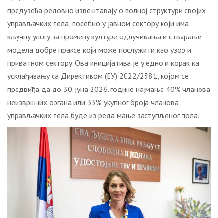
предузећа редовно извештавају о полној структури својих
управљачких тела, посебно у јавном сектору који има
кључну улогу за промену културе одлучивања и стварање
модела добре праксе који може послужити као узор и
приватном сектору. Ова иницијатива је уједно и корак ка
усклађивању са Директивом (ЕУ) 2022/2381, којом се
предвиђа да до 30. јуна 2026. године најмање 40% чланова
неизвршних органа или 33% укупног броја чланова
управљачких тела буде из реда мање заступљеног пола.