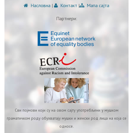
Насловна
|
Контакт
|
Мапа сајта
Партнери:
Сви појмови који су на овом сајту употребљени у мушком
граматичком роду обухватају мушки и женски род лица на која се
односе.