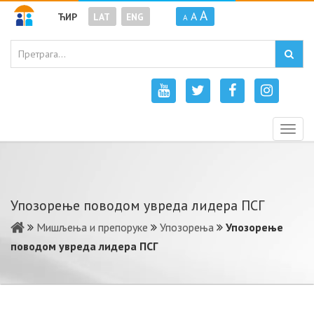
A
A
ЋИР
LAT
ENG
A
Togg
navig
Упoзoрeњe пoвoдoм уврeдa лидeрa ПСГ
Мишљења и препоруке
Упозорења
Упoзoрeњe
пoвoдoм уврeдa лидeрa ПСГ