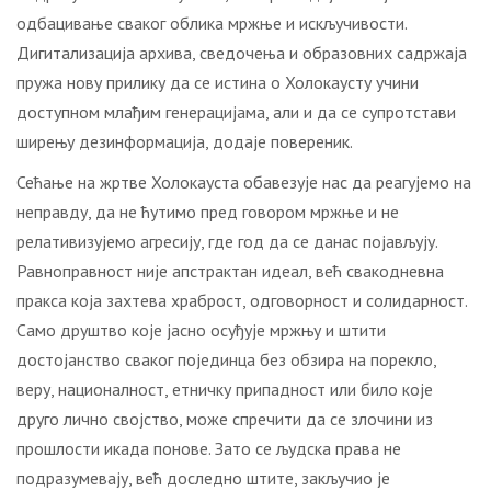
одбацивање сваког облика мржње и искључивости.
Дигитализација архива, сведочења и образовних садржаја
пружа нову прилику да се истина о Холокаусту учини
доступном млађим генерацијама, али и да се супротстави
ширењу дезинформација, додаје повереник.
Сећање на жртве Холокауста обавезује нас да реагујемо на
неправду, да не ћутимо пред говором мржње и не
релативизујемо агресију, где год да се данас појављују.
Равноправност није апстрактан идеал, већ свакодневна
пракса која захтева храброст, одговорност и солидарност.
Само друштво које јасно осуђује мржњу и штити
достојанство сваког појединца без обзира на порекло,
веру, националност, етничку припадност или било које
друго лично својство, може спречити да се злочини из
прошлости икада понове. Зато се људска права не
подразумевају, већ доследно штите, закључио је