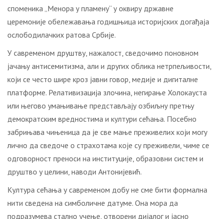
споменика „Менора у пламену“ у оквиру државне
церемоније обележавања годишњица историјских догађаја
ослободилачких ратова Србије.
У савременом друштву, нажалост, сведочимо поновном
јачању антисемитизма, али и других облика нетрпељивости,
који се често шире кроз јавни говор, медије и дигиталне
платформе. Релативизација злочина, негирање Холокауста
или његово умањивање представљају озбиљну претњу
демократским вредностима и култури сећања. Посебно
забрињава чињеница да је све мање преживелих који могу
лично да сведоче о страхотама које су преживели, чиме се
одговорност преноси на институције, образовни систем и
друштво у целини, наводи Антонијевић.
Култура сећања у савременом добу не сме бити формална
нити сведена на симболичне датуме. Она мора да
подразумева стално учење, отворени дијалог и јасно