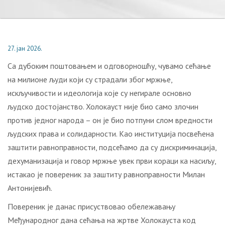
27. јан 2026.
Са дубоким поштовањем и одговорношћу, чувамо сећање
на милионе људи који су страдали због мржње,
искључивости и идеологија које су негирале основно
људско достојанство. Холокауст није био само злочин
против једног народа – он је био потпуни слом вредности
људских права и солидарности. Као институција посвећена
заштити равноправности, подсећамо да су дискриминација,
дехуманизација и говор мржње увек први кораци ка насиљу,
истакао је повереник за заштиту равноправности Милан
Антонијевић.
Повереник је данас присуствовао обележавању
Међународног дана сећања на жртве Холокауста код