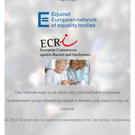
Сви појмови који су на овом сајту употребљени у мушком
граматичком роду обухватају мушки и женски род лица на која се
односе.
© 2016 Повереник за заштиту равноправности. Сва права задржана.