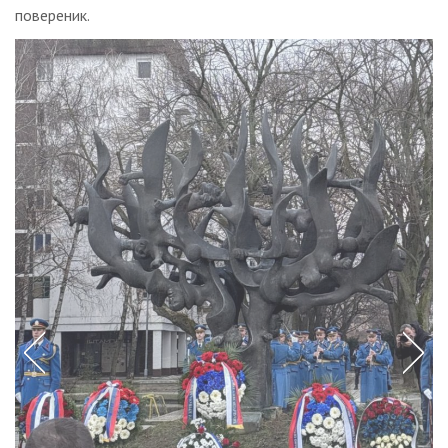
повереник.