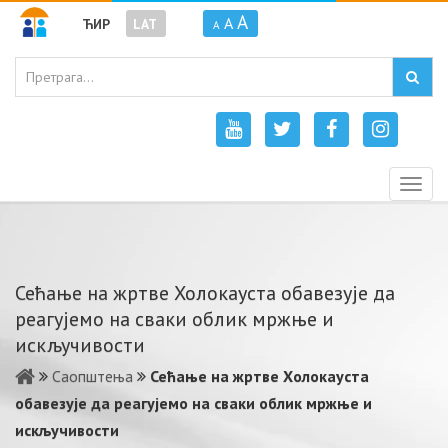
A
A
ЋИР
LAT
A
Togg
navig
Сећање на жртве Холокауста обавезује да
реагујемо на сваки облик мржње и
искључивости
Саопштења
Сећање на жртве Холокауста
обавезује да реагујемо на сваки облик мржње и
искључивости