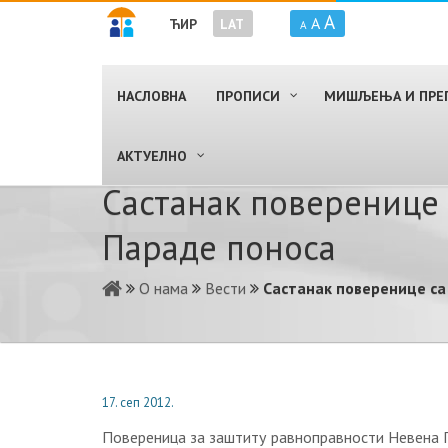
A
A
ЋИР
LAT
A
НАСЛОВНА
ПРОПИСИ
МИШЉЕЊА И ПРЕ
AКТУЕЛНО
Састанак поверенице
Пaрaдe пoнoсa
О нама
Вести
Састанак поверенице с
17. сеп 2012.
Пoвeрeницa зa зaштиту рaвнoпрaвнoсти Нeвeнa 