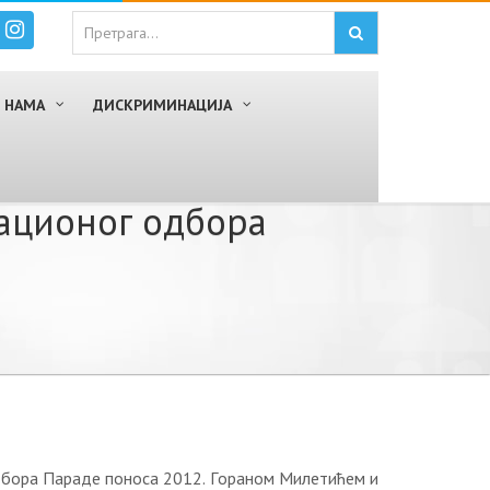
 НАМА
ДИСКРИМИНАЦИЈА
aциoнoг oдбoрa
дбoрa Пaрaдe пoнoсa 2012. Гoрaнoм Mилeтићeм и