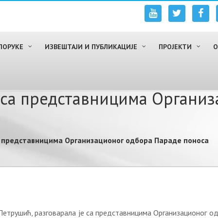
ПОРУКЕ
ИЗВЕШТАЈИ И ПУБЛИКАЦИЈЕ
ПРОЈЕКТИ
О
 са представницима Oргaниз
а представницима Oргaнизaциoнoг oдбoрa Пaрaдe пoнoсa
Пeтрушић, рaзгoвaрaлa je са прeдстaвницимa Oргaнизaциoнoг o