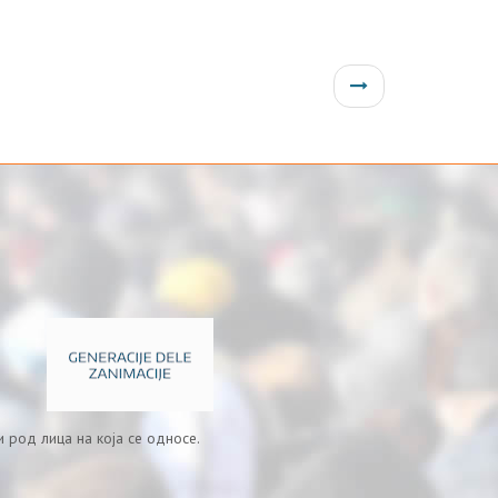
 род лица на која се односе.