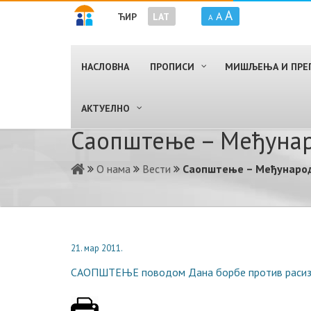
A
A
ЋИР
LAT
A
НАСЛОВНА
ПРОПИСИ
МИШЉЕЊА И ПРЕ
AКТУЕЛНО
Саопштење – Међунар
О нама
Вести
Саопштење – Међународ
21. мар 2011.
САОПШТЕЊЕ поводом Дана борбе против раси