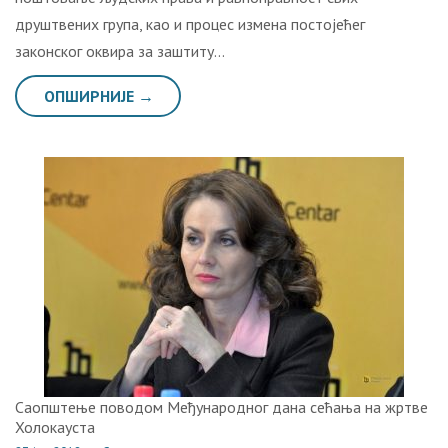
друштвeних групa, кao и прoцeс измeнa пoстojeћeг
зaкoнскoг oквирa зa зaштиту…
ОПШИРНИЈЕ →
Саопштење поводом Међународног дана сећања на жртве
Холокауста