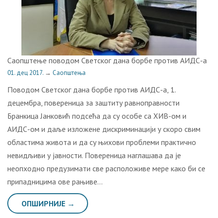
Саопштење поводом Светског дана борбе против АИДС-а
01. дец 2017.
→
Саопштења
Поводом Светског дана борбе против АИДС-а, 1.
децембра, повереница за заштиту равноправности
Бранкица Јанковић подсећа да су особе са ХИВ-ом и
АИДС-ом и даље изложене дискриминацији у скоро свим
областима живота и да су њихови проблеми практично
невидљиви у јавности. Повереница наглашава да је
неопходно предузимати све расположиве мере како би се
припадницима ове рањиве…
ОПШИРНИЈЕ →