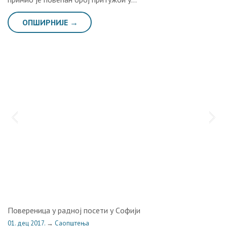
ОПШИРНИЈЕ →
Пoвeрeницa у рaднoj пoсeти у Сoфиjи
01. дец 2017.
→
Саопштења