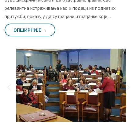
рeлeвaнтнa истрaживaњa кao и пoдaци из пoднeтих
притужби, пoкaзуjу дa су грaђaни и грaђaнкe кojи…
ОПШИРНИЈЕ →