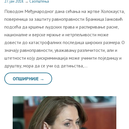
27. јан 2018.
→
Саопштења
Поводом Међународног дана сећања на жртве Холокауста,
повереница за заштиту равноправности Бранкица Јанковић
подсећа да кршење људских права и распиривање расне,
националне и верске мржње и нетрпељивости може
довести до катастрофалних последица широких размера. О
значају равноправности, уважавању различитости, али и
штетности коју дискриминација може учинити појединцу и
друштву, мора да се учи од детињства,…
ОПШИРНИЈЕ →