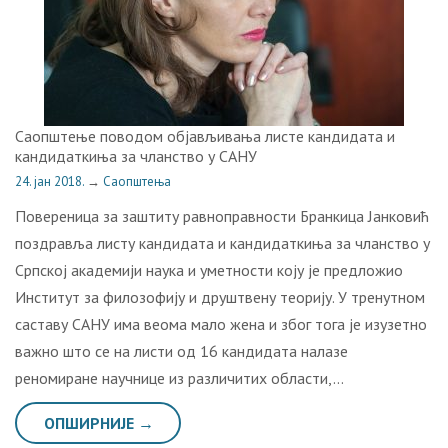
Саопштење поводом објављивања листе кандидата и
кандидаткиња за чланство у САНУ
24. јан 2018.
→
Саопштења
Повереница за заштиту равноправности Бранкица Јанковић
поздравља листу кандидата и кандидаткиња за чланство у
Српској академији наука и уметности коју је предложио
Институт за филозофију и друштвену теорију. У тренутном
саставу САНУ има веома мало жена и због тога је изузетно
важно што се на листи од 16 кандидата налазе
реномиране научнице из различитих области,…
ОПШИРНИЈЕ →