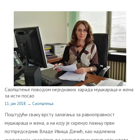
Саопштење поводом неједнаких зарада мушкараца и жена
за исти посао
11. јан 2018.
→
Саопштења
Поштујући сваку врсту залагања за равноправност
мушкараца и жена, а на коју је скренуо пажњу први
потпредседник Владе Ивица Дачић, као надлежна
институција, указујемо да законодавни оквир који штити