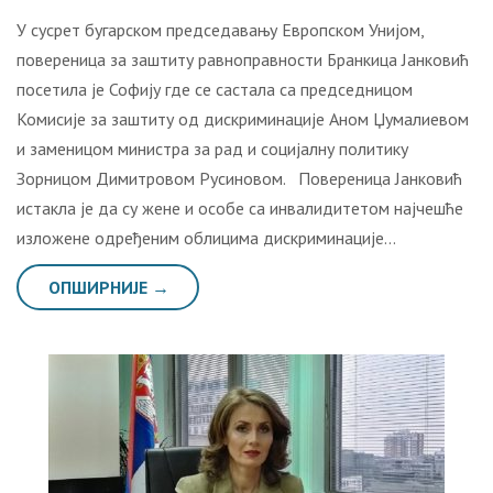
У сусрет бугарском председавању Европском Унијом,
повереница за заштиту равноправности Бранкица Јанковић
посетила је Софију где се састала са председницом
Комисије за заштиту од дискриминације Аном Џумалиевом
и заменицом министра за рад и социјалну политику
Зорницом Димитровом Русиновом. Повереница Јанковић
истакла је да су жене и особе са инвалидитетом најчешће
изложене одређеним облицима дискриминације…
ОПШИРНИЈЕ →