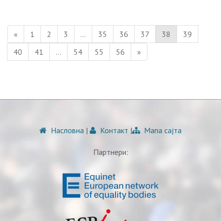
«
1
2
3
…
35
36
37
38
39
40
41
…
54
55
56
»
Насловна
|
Контакт
|
Мапа сајта
Партнери: