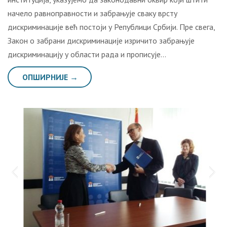
начело равноправности и забрањује сваку врсту
дискриминације већ постоји у Републици Србији. Пре свега,
Закон о забрани дискриминације изричито забрањује
дискриминацију у области рада и прописује…
ОПШИРНИЈЕ →