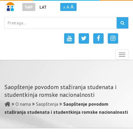
A
A
ЋИР
LAT
A
Togg
navig
Saopštenje povodom stažiranja studenata i
studentkinja romske nacionalnosti
O nama
Saopštenja
Saopštenje povodom
stažiranja studenata i studentkinja romske nacionalnosti