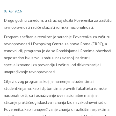
08. Apr 2016.
Drugu godinu zaredom, u stručnoj službi Poverenika za zaštitu
ravnopravnosti radiće stažisti romske nacionalnosti.
Program stažiranja rezultat je saradnje Poverenika za zaštitu
ravnopravnosti i Evropskog Centra za prava Roma (ERRC), a
osnovni cilj programa je da se Romkinjama i Romima obezbedi
neposredno iskustvo u radu u nezavisnoj instituciji
specijalizovanoj za prevenciju i zaštitu od diskriminacije i
unapređivanje ravnopravnosti.
Ciljevi ovog programa, koji je namenjen studentima i
studentkinjama, kao i diplomcima pravnih fakulteta romske
nacionalnosti, su i osnaživanje ove nacionalne manjine,
sticanje praktičnog iskustva i znanja kroz svakodnevni rad u
Povereniku, kao i unapređivanje znanja o različitim aspektima