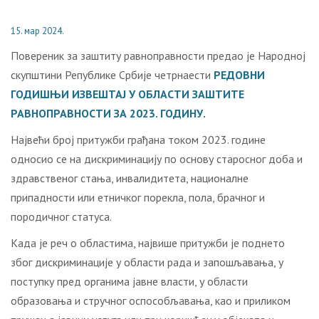
15. мар 2024.
Повереник за заштиту равноправности предао је Народној
скупштини Републике Србије четрнаести
РЕДОВНИ
ГОДИШЊИ ИЗВЕШТАЈ У ОБЛАСТИ ЗАШТИТЕ
РАВНОПРАВНОСТИ ЗА 2023. ГОДИНУ.
Највећи број притужби грађана током 2023. године
односио се на дискриминацију по основу старосног доба и
здравственог стања, инвалидитета, националне
припадности или етничког порекла, пола, брачног и
породичног статуса.
Када је реч о областима, највише притужби је поднето
због дискриминације у области рада и запошљавања, у
поступку пред органима јавне власти, у области
образовања и стручног оспособљавања, као и приликом