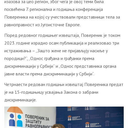
изазова за цео регион, због чега је овој теми била
посвећена 7. регионална и годишња конференција
Повереника на којој су учествовали представници тела за
равноправност из Југоисточне Европе.
Поред редовног годишњег извештаја, Повереник је током
2023. године израдио осам публикација и реализовао три
истраживања – „Зашто жене не пријављују насиље у
породици?“, „Однос грађана и грађанки према
дискриминацији у Србији“ и „Однос представника органа
јавне власти према дискриминацији у Србији“.
Четрнаести редован годишњи извештај Повереника предат
је на 15-годишњицу усвајања Закона о забрани
дискриминације.