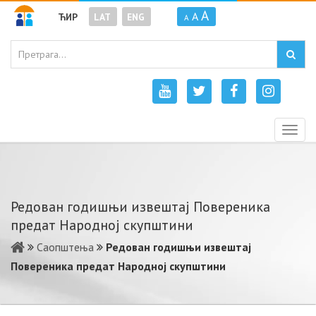
A
A
ЋИР
LAT
ENG
A
Togg
navig
Редован годишњи извештај Повереника
предат Народној скупштини
Саопштења
Редован годишњи извештај
Повереника предат Народној скупштини