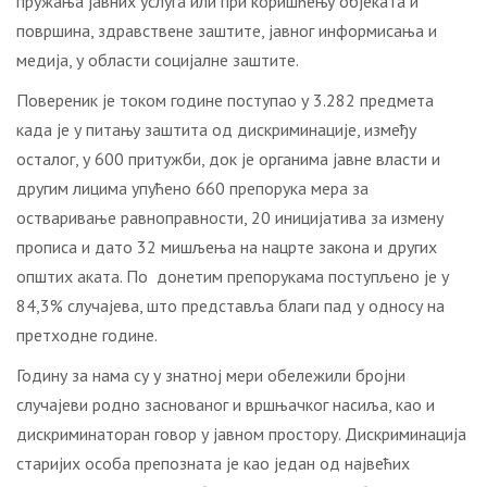
пружања јавних услуга или при коришћењу објеката и
површина, здравствене заштите, јавног информисања и
медија, у области социјалне заштите.
Повереник је током године поступао у 3.282 предмета
када је у питању заштита од дискриминације, између
осталог, у 600 притужби, док је органима јавне власти и
другим лицима упућено 660 препорука мера за
остваривање равноправности, 20 иницијатива за измену
прописа и дато 32 мишљења на нацрте закона и других
општих аката. По донетим препорукама поступљено је у
84,3% случајева, што представља благи пад у односу на
претходне године.
Годину за нама су у знатној мери обележили бројни
случајеви родно заснованог и вршњачког насиља, као и
дискриминаторан говор у јавном простору. Дискриминација
старијих особа препозната је као један од највећих