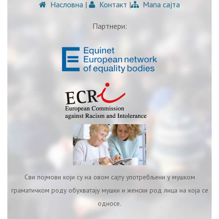
Насловна
|
Контакт
|
Мапа сајта
Партнери:
Сви појмови који су на овом сајту употребљени у мушком
граматичком роду обухватају мушки и женски род лица на која се
односе.