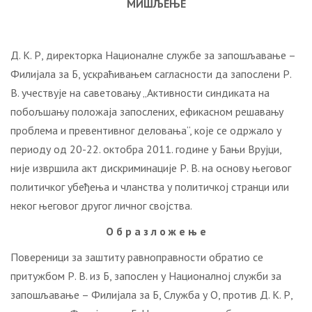
МИШЉЕЊЕ
Д. К. Р, директорка Националне службе за запошљавање –
Филијала за Б, ускраћивањем сагласности да запослени Р.
В. учествује на саветовању „Активности синдиката на
побољшању положаја запослених, ефикасном решавању
проблема и превентивног деловања“, које се одржало у
периоду од 20-22. октобра 2011. године у Бањи Врујци,
није извршила акт дискриминације Р. В. на основу његовог
политичког убеђења и чланства у политичкој странци или
неког његовог другог личног својства.
О б р а з л о ж е њ е
Повереници за заштиту равноправности обратио се
притужбом Р. В. из Б, запослен у Националној служби за
запошљавање – Филијала за Б, Служба у О, против Д. К. Р,