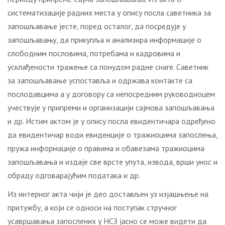
систематизације радних места у опису посла саветника за
запошљавање јесте, поред осталог, да посредује у
запошљавању, да прикупља и анализира информације о
слободним пословима, потребама и кадровима и
усклађености тражење са понудом радне снаге. Саветник
за запошљавање успоставља и одржава контакте са
послодавцима а у договору са непосредним руководиоцем
учествује у припреми и организацији сајмова запошљавања
и др. Истим актом је у опису посла евидентичара одређено
да евидентичар води евиденције о тражиоцима запослења,
пружа информације о правима и обавезама тражиоцима
запошљавања и издаје све врсте упута, извода, врши унос и
обраду одговарајућим података и др.
Из интерног акта чији је део достављен уз изјашњење на
притужбу, а који се односи на поступак стручног
усавршавања запослених у НСЗ јасно се може видети да