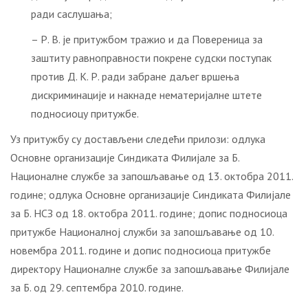
ради саслушања;
– Р. В. је притужбом тражио и да Повереница за
заштиту равноправности покрене судски поступак
против Д. К. Р. ради забране даљег вршења
дискриминације и накнаде нематеријалне штете
подносиоцу притужбе.
Уз притужбу су достављени следећи прилози: одлука
Основне организације Синдиката Филијале за Б.
Националне службе за запошљавање од 13. октобра 2011.
године; одлука Основне организације Синдиката Филијале
за Б. НСЗ од 18. октобра 2011. године; допис подносиоца
притужбе Националној служби за запошљавање од 10.
новембра 2011. године и допис подносиоца притужбе
директору Националне службе за запошљавање Филијале
за Б. од 29. септембра 2010. године.