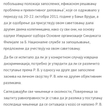
побољшању положаја запослених, ефикасном решавању
проблема и превентивног деловања“, које се одржавало у
периоду од 20-22. октобра 2011. године у Бањи Врујци, а
да је одобрење да присуствују овом саветовању дала
другим двема колегиницама, иако су сви они, на основу
одлуке Извршног одбора Основне организације Синдиката
Филијале за Б. Националне службе за запошљавање,
предложени да учествују на овом саветовању.
Да би се испитало да ли је у конкретном случају извршна
дискриминација, потребно је утврдити да ли се различито
поступање према Р. В. у односу на друге две запослене
заснива на личном својству Р. В. или на другим објективним
разликама.
Сагледавајући све чињенице и околности, Повереница за
заштиту равноправности је става да је разлика у поступању
последица чињенице да се ситуација у којој се налазио Р. В.