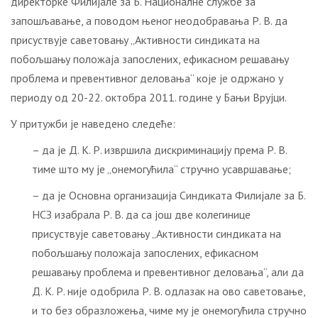
директорке Филијале за Б. Националне службе за
запошљавање, а поводом њеног неодобравања Р. В. да
присуствује саветовању „Активности синдиката на
побољшању положаја запослених, ефикасном решавању
проблема и превентивног деловања“ које је одржано у
периоду од 20-22. октобра 2011. године у Бањи Врујци.
У притужби је наведено следеће:
– да је Д. К. Р. извршила дискриминацију према Р. В.
тиме што му је „онемогућила“ стручно усавршавање;
– да је Основна организација Синдиката Филијале за Б.
НСЗ изабрала Р. В. да са још две колегинице
присуствује саветовању „Активности синдиката на
побољшању положаја запослених, ефикасном
решавању проблема и превентивног деловања“, али да
Д. К. Р. није одобрила Р. В. одлазак на ово саветовање,
и то без образложења, чиме му је онемогућила стручно