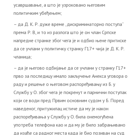
усавршавање, а што је узроковано његовим
политичким убеђењем;
– да Д. К. Р. дуже време „дискриминаторно поступа“
према Р. В, и то из разлога што је он члан Српске
напредне странке због чега је и одбио њене притиске
да се учлани у политичку странку Г17+ чија је Д. К. Р.
чланица;
– да је његово одбијање да се учлани у странку Г17+
прво за последицу имало закључење Анекса уговора о
раду и решење о његовом распоређивању из Б. у
Службу у О. због чега је покренут и парнични поступак
који се води пред Првим основним судом у Б. Поред
наведеног, притужилац истиче да му је након
распоређивања у Службу у О. била онемогућена
употреба телефона као и да му је било забрањивано
да изађе са радног места када је био позиван на суд