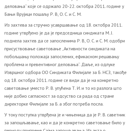
деловања“ које се одржало 20-22. октобра 2011. године у
Бањи Врујици пошаљу Р. В, О. С. и С. М.
Из захтева за стручно усавршавање од 18. октобра 2011.
године утврђено је да је председница синдиката М. Ј.
поднела захтев да се запосленима Р. В, О. С. и С. М. одобри
присуствовање саветовање „Активности синдиката на
побољшању положаја запослених, ефикасном решавању
проблема и превентивног деловања“. Даље, из одлуке
Извршног одбора ОО Синдиката Филијале за Б. НСЗ, такође
од 18. октобра 2011. године се види да је на конкретно
саветовање уместо Р. В. упућена Т. И. и то из разлога што
није добио сагласност за одсуство са рада од стране
директорке Филијале за Б. а због потреба посла.
У току поступка утврђена је и чињеница да је Р. В. саветник
за запошљавање, као и да је конкретно саветовање било у
периоду припреме Сајма запошљавања. Из акта о