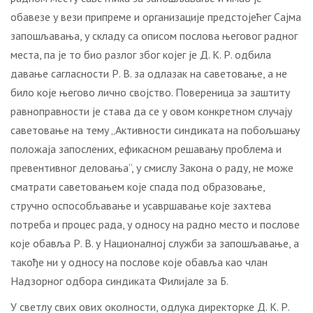
обавезе у вези припреме и организације предстојећег Сајма
запошљавања, у складу са описом послова његовог радног
места, па је то био разлог због којег је Д. К. Р. одбила
давање сагласности Р. В. за одлазак на саветовање, а не
било које његово лично својство. Повереница за заштиту
равноправности је става да се у овом конкретном случају
саветовање на тему „Активности синдиката на побољшању
положаја запослених, ефикасном решавању проблема и
превентивног деловања“, у смислу Закона о раду, не може
сматрати саветовањем које спада под образовање,
стручно оспособљавање и усавршавање које захтева
потреба и процес рада, у односу на радно место и послове
које обавља Р. В. у Националној служби за запошљавање, а
такође ни у односу на послове које обавља као члан
Надзорног одбора синдиката Филијале за Б.
У светлу свих ових околности, одлука директорке Д. К. Р.