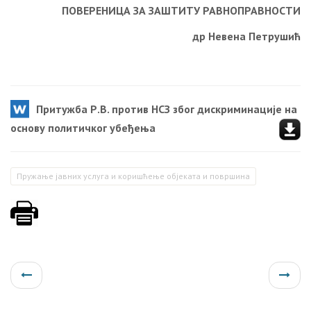
ПОВЕРЕНИЦА ЗА ЗАШТИТУ РАВНОПРАВНОСТИ
др Невена Петрушић
Притужба Р.В. против НСЗ због дискриминације на
основу политичког убеђења
Пружање јавних услуга и коришћење објеката и површина