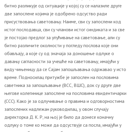
битно разликује од ситуације у којој су се налазиле друге
две запослене којима је одобрено одсуство ради
присуствовања саветовању. Наиме, сви су запослени код
истог послодавца, сви су чланови истог синдиката и за све
је постојао предлог за упућивање на саветовање, али су
битно различите околности у погледу послова које они
обављају, а које су од значаја за доношење одлуке о
давању сагласности за учешће на саветовању, имајући у
виду чињеницу да се Сајам запошљавања одржавао у исто
време. Подносилац притужбе је запослен на пословима
саветника за запошљавање (ВСС, ВШС), док су друге две
његове колегинице запослене на пословима евидентичарки
(ССС). Како је за одлучивање о правима и одговорностима
запослених надлежан руководилац, у овом случају
директорка Д. К. Р, на њој је било да донесе коначну
одлуку о томе ко може да одсуствује са посла, имајући у