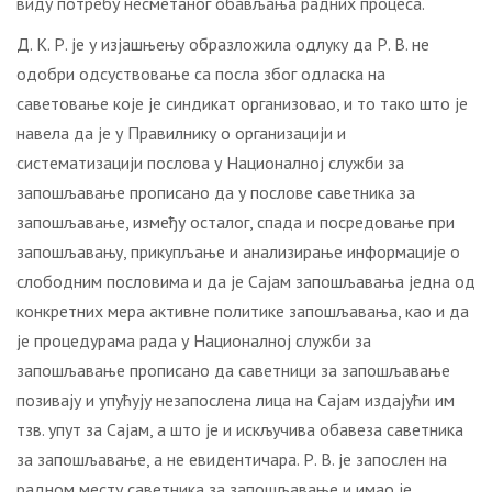
виду потребу несметаног обављања радних процеса.
Д. К. Р. је у изјашњењу образложила одлуку да Р. В. не
одобри одсуствовање са посла због одласка на
саветовање које је синдикат организовао, и то тако што је
навела да је у Правилнику о организацији и
систематизацији послова у Националној служби за
запошљавање прописано да у послове саветника за
запошљавање, између осталог, спада и посредовање при
запошљавању, прикупљање и анализирање информације о
слободним пословима и да је Сајам запошљавања једна од
конкретних мера активне политике запошљавања, као и да
је процедурама рада у Националној служби за
запошљавање прописано да саветници за запошљавање
позивају и упућују незапослена лица на Сајам издајући им
тзв. упут за Сајам, а што је и искључива обавеза саветника
за запошљавање, а не евидентичара. Р. В. је запослен на
радном месту саветника за запошљавање и имао је