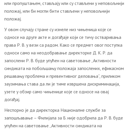
или пропуштањем, стављају или су стављени у неповољнији
положај, или би могли бити стављени у неповољнији
положај.
У овом случају стране су изнеле низ чињеница које се
односе на друге акте и догађаје који се тичу остваривања
права Р. В. у вези са радом. Како се предмет овог поступка
односи само на неодобравање директорке Д. К. Р. да
запослени Р. В. буде упућен на саветовање „Активности
синдиката на побољшању положаја запослених, ефикасном
решавању проблема и превентивног деловања“, приликом
заузимања става да ли је тиме извршена дискриминација,
узете у обзир само чињенице које се односе на овај
догађај.
Неспорно је да директорка Националне службе за
запошљавање – Филијала за Б. није одобрила да Р. В. буде
упућен на саветовање „Активности синдиката на