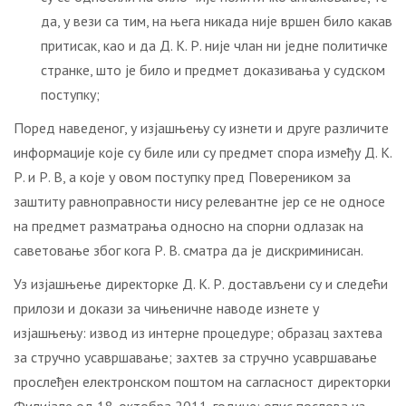
да, у вези са тим, на њега никада није вршен било какав
притисак, као и да Д. К. Р. није члан ни једне политичке
странке, што је било и предмет доказивања у судском
поступку;
Поред наведеног, у изјашњењу су изнети и друге различите
информације које су биле или су предмет спора између Д. К.
Р. и Р. В, а које у овом поступку пред Повереником за
заштиту равноправности нису релевантне јер се не односе
на предмет разматрања односно на спорни одлазак на
саветовање због кога Р. В. сматра да је дискриминисан.
Уз изјашњење директорке Д. К. Р. достављени су и следећи
прилози и докази за чињеничне наводе изнете у
изјашњењу: извод из интерне процедуре; образац захтева
за стручно усавршавање; захтев за стручно усавршавање
прослеђен електронском поштом на сагласност директорки