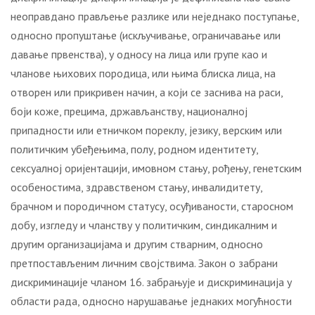
неоправдано прављење разлике или неједнако поступање,
односно пропуштање (искључивање, ограничавање или
давање првенства), у односу на лица или групе као и
чланове њихових породица, или њима блиска лица, на
отворен или прикривен начин, а који се заснива на раси,
боји коже, прецима, држављанству, националној
припадности или етничком пореклу, језику, верским или
политичким убеђењима, полу, родном идентитету,
сексуалној оријентацији, имовном стању, рођењу, генетским
особеностима, здравственом стању, инвалидитету,
брачном и породичном статусу, осуђиваности, старосном
добу, изгледу и чланству у политичким, синдикалним и
другим организацијама и другим стварним, односно
претпостављеним личним својствима. Закон о забрани
дискриминације чланом 16. забрањује и дискриминација у
области рада, односно нарушавање једнаких могућности