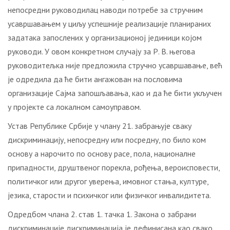
непосредни руководилац наводи потребе за стручним
усавршавањем у циљу успешније реализације планираних
задатака запослених у организационој јединици којом
руководи. У овом конкретном случају за Р. В. његова
руководитељка није предложила стручно усавршавање, већ
је одредила да ће бити ангажован на пословима
организације Сајма запошљавања, као и да ће бити укључен
у пројекте са локалном самоуправом.
Устав Републике Србије у члану 21. забрањује сваку
дискриминацију, непосредну или посредну, по било ком
основу а нарочито по основу расе, пола, националне
припадности, друштвеног порекла, рођења, вероисповести,
политичког или другог уверења, имовног стања, културе,
језика, старости и психичког или физичког инвалидитета.
Одредбом члана 2. став 1. тачка 1. Закона о забрани
дискриминације дискриминација је дефинисана као свако