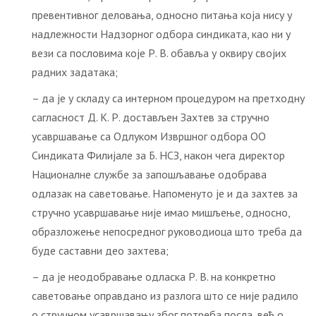
превентивног деловања, односно питања која нису у
надлежности Надзорног одбора синдиката, као ни у
вези са пословима које Р. В. обавља у оквиру својих
радних задатака;
– да је у складу са интерном процедуром на претходну
сагласност Д. К. Р. достављен Захтев за стручно
усавршавање са Одлуком Извршног одбора ОО
Синдиката Филијале за Б. НСЗ, након чега директор
Националне службе за запошљавање одобрава
одлазак на саветовање. Напоменуто је и да захтев за
стручно усавршавање није имао мишљење, односно,
образложење непосредног руководиоца што треба да
буде саставни део захтева;
– да је неодобравање одласка Р. В. на конкретно
саветовање оправдано из разлога што се није радило
о стручном усавршавању због потреба посла, већ о