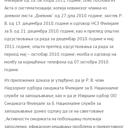
Филијале од 18. октобра 2011. године; опис послова из
Акта о систематизацији; копија новинског чланка из
дневног листа „Дневник“ од 27. јула 2010. године; захтев Р.
В. од 13. децембра 2010. године и одговор НСЗ Филијале
за Б. од 21. децембра 2010. године, као и преглед општих
одсуствовања са рада за децембар 2010. године и мај
2011. године; општи преглед одсуствовања са рада за
период мај – октобар 2010. године; молба и одговор на
молбу за коришћење телефона од 07. октобра 2010.
године.
Из приложених доказа је утврђено да је Р. В. члан
Надзорног одбора синдиката Филијале за Б. Националне
службе за запошљавање, као и да је Извршни одбор ОО
Синдиката Филијале за Б. Националне службе за
запошљавање донео одлуку да се на саветовање
„Активности синдиката на побољшању положаја
запослених, ефикасном решавању проблема и превентивног