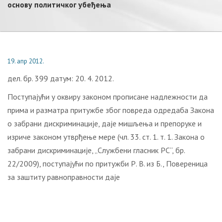
основу политичког убеђења
19. апр 2012.
дел. бр. 399 датум: 20. 4. 2012.
Поступајући у оквиру законом прописане надлежности да
прима и разматра притужбе због повреда одредаба Закона
о забрани дискриминације, даје мишљења и препоруке и
изриче законом утврђење мере (чл. 33. ст. 1. т. 1. Закона о
забрани дискриминације, „Службени гласник РС“, бр.
22/2009), поступајући по притужби Р. В. из Б., Повереница
за заштиту равноправности даје