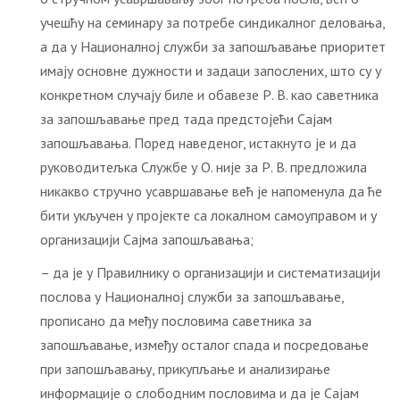
учешћу на семинару за потребе синдикалног деловања,
а да у Националној служби за запошљавање приоритет
имају основне дужности и задаци запослених, што су у
конкретном случају биле и обавезе Р. В. као саветника
за запошљавање пред тада предстојећи Сајам
запошљавања. Поред наведеног, истакнуто је и да
руководитељка Службе у О. није за Р. В. предложила
никакво стручно усавршавање већ је напоменула да ће
бити укључен у пројекте са локалном самоуправом и у
организацији Сајма запошљавања;
– да је у Правилнику о организацији и систематизацији
послова у Националној служби за запошљавање,
прописано да међу пословима саветника за
запошљавање, између осталог спада и посредовање
при запошљавању, прикупљање и анализирање
информације о слободним пословима и да је Сајам