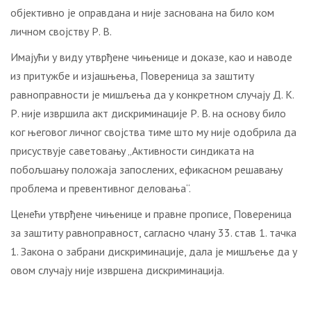
објективно је оправдана и није заснована на било ком
личном својству Р. В.
Имајући у виду утврђене чињенице и доказе, као и наводе
из притужбе и изјашњења, Повереница за заштиту
равноправности је мишљења да у конкретном случају Д. К.
Р. није извршила акт дискриминације Р. В. на основу било
ког његовог личног својства тиме што му није одобрила да
присуствује саветовању „Активности синдиката на
побољшању положаја запослених, ефикасном решавању
проблема и превентивног деловања“.
Ценећи утврђене чињенице и правне прописе, Повереница
за заштиту равноправност, сагласно члану 33. став 1. тачка
1. Закона о забрани дискриминације, дала је мишљење да у
овом случају није извршена дискриминација.