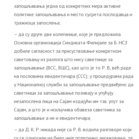
запошљавања једна од конкретних мера активне
политике запошљавања и место сусрета послодавца и
тражиоца запослења;
– да су друге две колегинице, које је предложила
Основна организација Синдиката Филијале за Б. НСЗ
добиле сагласност за присуствовање конкретном
саветовању из разлога што нису саветнице за
запошљавање (ВСС, ВШС), као што је то Р. В, већ раде
на пословима евидентичара (ССС); у процедурама рада
у Националној служби за запошљавање предвиђено да
саветници за запошљавање позивају и упућују
незапослена лица на Сајам издајући им тзв. упут за
Сајам, а што је и искључива обавеза саветника за
запошљавање а не и евидентичара;
– да Д. К. Р. никада није са Р. В. водила разговоре који
су се односили на било чије политичко ангажовање, те