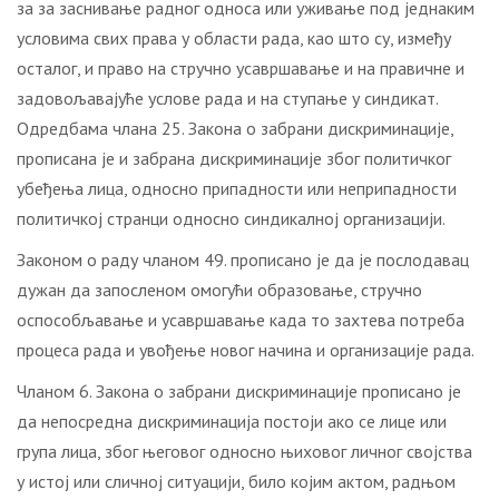
за за заснивање радног односа или уживање под једнаким
условима свих права у области рада, као што су, између
осталог, и право на стручно усавршавање и на правичне и
задовољавајуће услове рада и на ступање у синдикат.
Одредбама члана 25. Закона о забрани дискриминације,
прописана је и забрана дискриминације због политичког
убеђења лица, односно припадности или неприпадности
политичкој странци односно синдикалној организацији.
Законом о раду чланом 49. прописано је да је послодавац
дужан да запосленом омогући образовање, стручно
оспособљавање и усавршавање када то захтева потреба
процеса рада и увођење новог начина и организације рада.
Чланом 6. Закона о забрани дискриминације прописано је
да непосредна дискриминација постоји ако се лице или
група лица, због његовог односно њиховог личног својства
у истој или сличној ситуацији, било којим актом, радњом