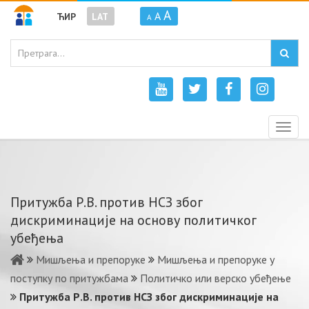
A
A
ЋИР
LAT
A
Togg
navig
Притужба Р.В. против НСЗ због
дискриминације на основу политичког
убеђења
Мишљења и препоруке
Мишљења и препоруке у
поступку по притужбама
Политичко или верско убеђење
Притужба Р.В. против НСЗ због дискриминације на