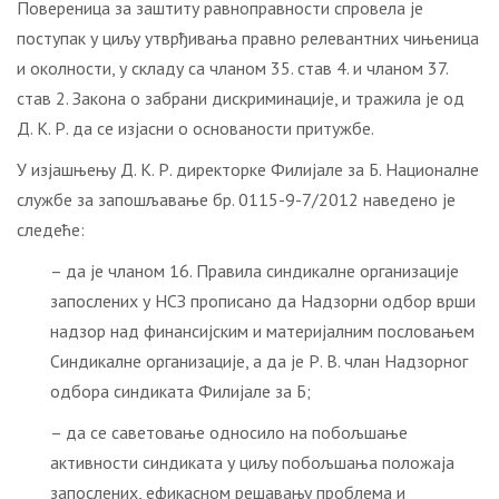
Повереница за заштиту равноправности спровела је
поступак у циљу утврђивања правно релевантних чињеница
и околности, у складу са чланом 35. став 4. и чланом 37.
став 2. Закона о забрани дискриминације, и тражила је од
Д. К. Р. да се изјасни о основаности притужбе.
У изјашњењу Д. К. Р. директорке Филијале за Б. Националне
службе за запошљавање бр. 0115-9-7/2012 наведено је
следеће:
– да је чланом 16. Правила синдикалне организације
запослених у НСЗ прописано да Надзорни одбор врши
надзор над финансијским и материјалним пословањем
Синдикалне организације, а да је Р. В. члан Надзорног
одбора синдиката Филијале за Б;
– да се саветовање односило на побољшање
активности синдиката у циљу побољшања положаја
запослених, ефикасном решавању проблема и