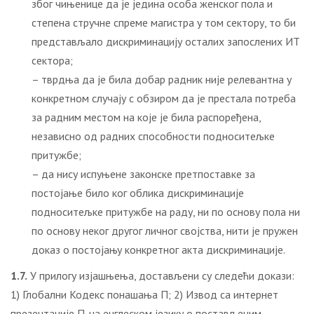
због чињенице да је једина особа женског пола и
степена стручне спреме магистра у том сектору, то би
представљало дискриминацију осталих запослених ИТ
сектора;
– тврдња да је била добар радник није релевантна у
конкретном случају с обзиром да је престала потреба
за радним местом на које је била распоређена,
независно од радних способности подноситељке
притужбе;
– да нису испуњене законске претпоставке за
постојање било ког облика дискриминације
подноситељке притужбе на раду, ни по основу пола ни
по основу неког другог личног својства, нити је пружен
доказ о постојању конкретног акта дискриминације.
1.7.
У прилогу изјашњења, достављени су следећи докази:
1) Глобални Кодекс понашања П; 2) Извод са интернет
презентације П. на енглеском језику о постављеним