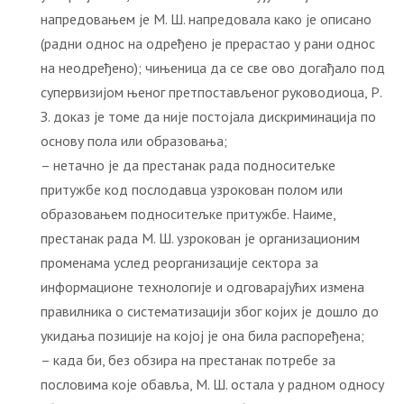
напредовањем је М. Ш. напредовала како је описано
(радни однос на одређено је прерастао у рани однос
на неодређено); чињеница да се све ово догађало под
супервизијом њеног претпостављеног руководиоца, Р.
З. доказ је томе да није постојала дискриминација по
основу пола или образовања;
– нетачно је да престанак рада подноситељке
притужбе код послодавца узрокован полом или
образовањем подноситељке притужбе. Наиме,
престанак рада М. Ш. узрокован је организационим
променама услед реорганизације сектора за
информационе технологије и одговарајућих измена
правилника о систематизацији због којих је дошло до
укидања позиције на којој је она била распоређена;
– када би, без обзира на престанак потребе за
пословима које обавља, М. Ш. остала у радном односу