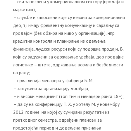
– сви запослени у комерционалном сектору (продаја и
маркетинг);
– службе и запослени које су везани за комерционални
део, тј. имају фреквентну комуникацију и сарадњу са
продајом (без обзира на ниво у организацији), нпр.
кредитна контрола и планирање из одељења
финансија, људски ресурси који су подршка продаји, B.
који су задужени за одржавање уређаја, део продајне
логистике – штете, одржавање возила и безбедности
на раду;
– прва линија менаџера у фабрици Б. М;
– задужени за организацију догађаја;
– и високи менаџмент (топ тим и менаџери ранга L8+);
– да су на конференцију Т. Х. у хотелу М. у новембру
2012. године, на којој су сумирани резултати из
претходног семестра, одређени планови за
предстојећи период и додељена признања