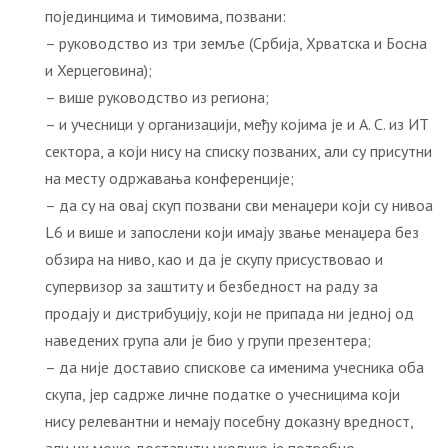
појединцима и тимовима, позвани:
– руководство из три земље (Србија, Хрватска и Босна
и Херцеговина);
– више руководство из региона;
– и учесници у организацији, међу којима је и А. С. из ИТ
сектора, а који нису на списку позваних, али су присутни
на месту одржавања конференције;
– да су на овај скуп позвани сви менаџери који су нивоа
L6 и више и запослени који имају звање менаџера без
обзира на ниво, као и да је скупу присуствовао и
супервизор за заштиту и безбедност на раду за
продају и дистрибуцију, који не припада ни једној од
наведених група али је био у групи презентера;
– да није доставио спискове са именима учесника оба
скупа, јер садрже личне податке о учесницима који
нису релевантни и немају посебну доказну вредност,