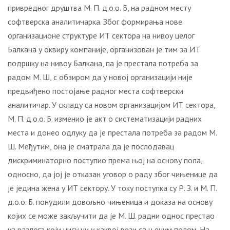
привредног друштва М. П. д.о.о. Б, на радном месту
софтверска аналитичарка. Због формирања нове
организационе структуре ИТ сектора на нивоу целог
Балкана у оквиру компаније, организован је тим за ИТ
подршку на нивоу Балкана, па је престала потреба за
радом М. Ш, с обзиром да у новој организацији није
предвиђено постојање радног места софтверски
аналитичар. У складу са новом организацијом ИТ сектора,
М. П. д.о.о. Б. изменио је акт о систематизацији радних
места и донео одлуку да је престала потреба за радом М.
Ш. Међутим, она је сматрала да је послодавац
дискриминаторно поступио према њој на основу пола,
односно, да јој је отказан уговор о раду због чињенице да
је једина жена у ИТ сектору. У току поступка су Р. З. и М. П.
д.о.о. Б. понудили довољно чињеница и доказа на основу
којих се може закључити да је М. Ш. радни однос престао
из разлога који нису ни у каквој вези са њеним полом. На