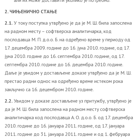
али их може доставити уколико је потребно.
2. ЧИЊЕНИЧНО СТАЊЕ
2.1.
У току поступка утврђено је да је М. Ш. била запослена
на радном месту – софтверска аналитичарка, код
послодавца М. П. д.о.о. Б. на одређено време у периоду од
17. децембра 2009. године до 16. јуна 2010. године, од 17.
јуна 2010. године до 16. септембра 2010. године, од 17.
септембра 2010. године до 16. децембра 2010. године.
Даље је увидом у достављене доказе утврђено да је М. Ш.
престао радни однос на одређено време истеком рока
закључно са 16. децембром 2010. године.
2.2.
Увидом у доказе достављене уз притужбу, утврђено је
да је М. Ш. била запослена на радном месту софтверска
аналитичарка код послодавца А. О. д.о.о. Б. од 17. децембра
2010. године до 16. јануара 2011. године, од 17. јануара
2011. године до 31. јануара 2011. године и од 1. фебруара