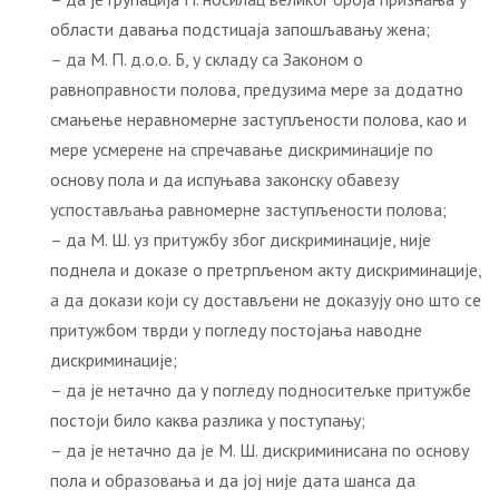
области давања подстицаја запошљавању жена;
– да М. П. д.о.о. Б, у складу са Законом о
равноправности полова, предузима мере за додатно
смањење неравномерне заступљености полова, као и
мере усмерене на спречавање дискриминације по
основу пола и да испуњава законску обавезу
успостављања равномерне заступљености полова;
– да М. Ш. уз притужбу због дискриминације, није
поднела и доказе о претрпљеном акту дискриминације,
а да докази који су достављени не доказују оно што се
притужбом тврди у погледу постојања наводне
дискриминације;
– да је нетачно да у погледу подноситељке притужбе
постоји било каква разлика у поступању;
– да је нетачно да је М. Ш. дискриминисана по основу
пола и образовања и да јој није дата шанса да