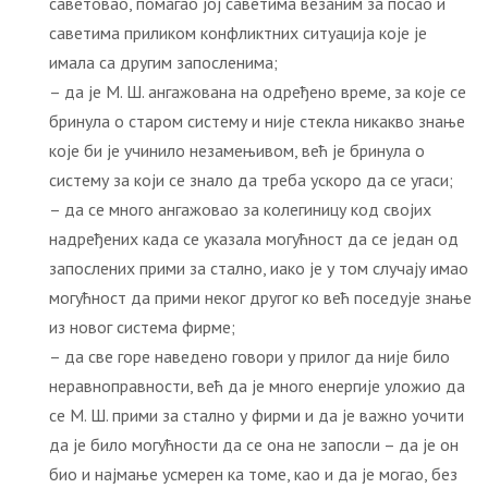
саветовао, помагао јој саветима везаним за посао и
саветима приликом конфликтних ситуација које је
имала са другим запосленима;
– да је М. Ш. ангажована на одређено време, за које се
бринула о старом систему и није стекла никакво знање
које би је учинило незамењивом, већ је бринула о
систему за који се знало да треба ускоро да се угаси;
– да се много ангажовао за колегиницу код својих
надређених када се указала могућност да се један од
запослених прими за стално, иако је у том случају имао
могућност да прими неког другог ко већ поседује знање
из новог система фирме;
– да све горе наведено говори у прилог да није било
неравноправности, већ да је много енергије уложио да
се М. Ш. прими за стално у фирми и да је важно уочити
да је било могућности да се она не запосли – да је он
био и најмање усмерен ка томе, као и да је могао, без