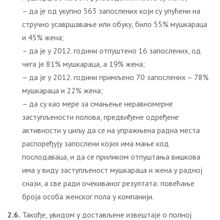
– да је од укупно 563 запослених који су упућени на
стручно усавршавање или обуку, било 55% мушкараца
и 45% жена;
– да је у 2012. години отпуштено 16 запослених, од
чега је 81% мушкараца, а 19% жена;
– да је у 2012. години примљено 70 запослених – 78%
мушкараца и 22% жена;
– да су као мере за смањење неравномерне
заступљености полова, предвиђене одређене
активности у циљу да се на упражњена радна места
распоређују запослени којих има мање код
послодаваца, и да се приликом отпуштања вишкова
има у виду заступљеност мушкараца и жена у радној
снази, а све ради очекиваног резултата: повећање
броја особа женског пола у компанији.
2.6.
Такође, увидом у достављене извештаје о полној