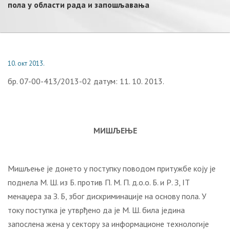
пoлa у oблaсти рaдa и зaпoшљaвaњa
10. окт 2013.
бр. 07-00-413/2013-02 датум: 11. 10. 2013.
МИШЉЕЊЕ
Мишљење је донето у поступку поводом притужбе коју je
поднелa М. Ш. из Б. против П. М. П. д.о.о. Б. и Р. З, IT
менаџера за З. Б, због дискриминације на основу пола. У
току поступка је утврђено да је М. Ш. била једина
запослена жена у сектору за информационе технологије