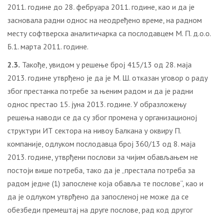
2011. године до 28. фебруара 2011. године, као и да је
засновала радни однос на неодређено време, на радном
месту софтверска аналитичарка са послодавцем М. П. д.о.о.
Б.1. марта 2011. године.
2.3.
Такође, увидом у решење број 415/13 од 28. маја
2013. године утврђено је да је М. Ш. отказан уговор о раду
због престанка потребе за њеним радом и да је радни
однос престао 15. јуна 2013. године. У образложењу
решења наводи се да су због промена у организационој
структури ИТ сектора на нивоу Балкана у оквиру П.
компаније, одлуком послодавца број 360/13 од 8. маја
2013. године, утврђени послови за чијим обављањем не
постоји више потреба, тако да је „престала потреба за
радом једне (1) запослене која обавља те послове“, као и
да је одлуком утврђено да запосленој не може да се
обезбеди премештај на друге послове, рад код другог