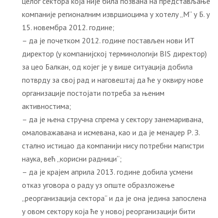
целог сектора која није била позвана на представљање
компаније регионалним извршиоцима у хотелу „М“ у Б. у
15. новембра 2012. године;
– да је почетком 2012. године постављен нови ИТ
директор (у компанијској терминологији BIS директор)
за цео Балкан, од којег је у више ситуација добила
потврду за свој рад и наговештај да ће у оквиру нове
организације постојати потреба за њеним
активностима;
– да је њена стручна спрема у сектору занемаривана,
омаловажавана и исмевана, као и да је менаџер Р. З.
стално истицао да компанији нису потребни магистри
наука, већ „корисни радници“;
– да је крајем априла 2013. године добила усмени
отказ уговора о раду уз опште образложење
„реорганизација сектора“ и да је она једина запослена
у овом сектору која ће у новој реорганизацији бити