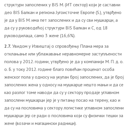
структури запослених у BIS М. (ИТ сектор) који је саставни
део BIS Балкан и региона Југоисточне Европе (S.), утврђено
је да у BIS М. има пет запослених и да су сви мушкарци, а
да су у руководећој структури BIS Балкан и С, од 18
руководилаца, само 3 жене (16,6%).
2.7.
Увидом у Извештај о спровођењу Плана мера за
отклањање или ублажавање неравномерне заступљености
полова у 2012. години, утврђено је да у компанији М. П. д. о.
о. Б. у току 2012. године благо повећан проценат особа
женског пола у односу на укупан број запослених, да је број
запослених жена у односу на мушкарце нешто мањи и да се
као разлог томе наводи да су у сектору продаје углавном
запослени мушкарци јер је у питању посао на терену, као и
да су на пословима у сектору логистике углавном запослени
мушкарци јер се ради о пословима који су физички тешки за
жене (возачи и магацински радници).