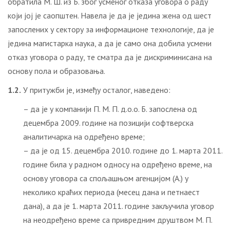
обратила М. Ш. из Б. због усменог отказа уговора о раду
који јој је саопштен. Навела је да је једина жена од шест
запослених у сектору за информационе технологије, да је
једина магистарка наука, а да је само она добила усмени
отказ уговора о раду, те сматра да је дискриминисана на
основу пола и образовања.
1.2.
У притужби је, између осталог, наведено:
– да је у компанији П. М. П. д.о.о. Б. запослена од
децембра 2009. године на позицији софтверска
аналитичарка на одређено време;
– да је од 15. децембра 2010. године до 1. марта 2011.
године била у радном односу на одређено време, на
основу уговора са спољашњом агенцијом (А.) у
неколико краћих периода (месец дана и петнаест
дана), а да је 1. марта 2011. године закључила уговор
на неодређено време са привредним друштвом М. П.