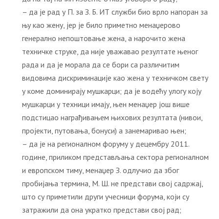
– да је рад у П. за З. Б. ИТ служби био врло напоран за
њу као жену, јер је било приметно менаџерово
генерално непоштовање жена, а нарочито жена
техничке струке, да није уважавао резултате њеног
рада и да је морала да се бори са различитим
видовима дискриминације као жена у техничком свету
у коме доминирају мушкарци; да је водећу улогу коју
мушкарци у техници имају, њен менаџер још више
подстицао награђивањем њихових резултата (нивои,
пројекти, путовања, бонуси) а занемаривао њен;
– да је на регионалном форуму у децембру 2011.
године, приликом представљања сектора регионалном
и европском тиму, менаџер З. одлучио да због
пробијања термина, М. Ш. не представи свој садржај,
што су приметили други учесници форума, који су
затражили да она укратко представи свој рад;