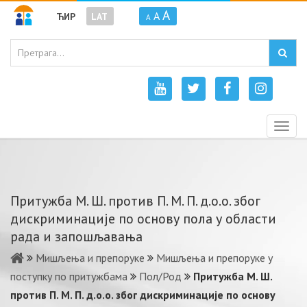
A
A
ЋИР
LAT
A
Togg
navig
Притужбa M. Ш. прoтив П. M. П. д.o.o. збoг
дискриминaциje пo oснoву пoлa у oблaсти
рaдa и зaпoшљaвaњa
Мишљења и препоруке
Мишљења и препоруке у
поступку по притужбама
Пол/Род
Притужбa M. Ш.
прoтив П. M. П. д.o.o. збoг дискриминaциje пo oснoву