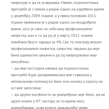
напредује и да се усавршава. Наиме, подноситељка
притужбе је ступила у радни однос на одређено време
у децембру 2009. године, а у првој половини 2011.
године примљена је у радни однос на неодређено
време, што је само по себи вид професионалног
напретка, као и то да јој је у марту 2012. године
повећана бруто зарада за 4%. Све то сматрају видом
професионалног напретка, супротно тврдњи да није
била адекватно цењена и да јој напредовање није
омогућено;
– да није постојала намера да подноситељка
притужбе буде дискриминисана или стављена у
неповољнији положај по било ком основу у односу на
остале запослене;
– да других могућности за унапређење није било, да ни
друге колеге у ИТ сектору за то време нису
унапређивани, осим колега захваљујући чијим