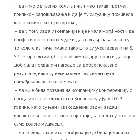
– да нико од њених колега није имао такав третман
приликом запошљавања и да је ту ситуацију доживела
као психичко малтретирање;
– да у току рада у компанији није имала могућности да
професионално напредује и да се усавршава, иако су
то колеге из тима имале тако што су учествовали на S,
S.1, G. пројектима, C. тренинзима и друго, као и да није
добијала похвале и награде за добре показане
резултате, иако су неке колеге чак седам пута
награђивани за исте пројекте;
– да није била позвана на компанијску конференцију о
продаји која је одржана на Копаонику у јуну 2012.
године, иако су њени свакодневни радни задаци
високо повезани за сектор продаје, као и да су позвани
само колеге мушкарци;
– да је била нарочито погођена јер је била једина из