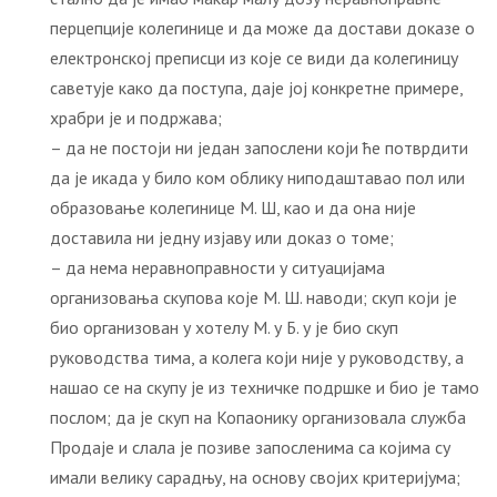
перцепције колегинице и да може да достави доказе о
електронској преписци из које се види да колегиницу
саветује како да поступа, даје јој конкретне примере,
храбри је и подржава;
– да не постоји ни један запослени који ће потврдити
да је икада у било ком облику ниподаштавао пол или
образовање колегинице М. Ш, као и да она није
доставила ни једну изјаву или доказ о томе;
– да нема неравноправности у ситуацијама
организовања скупова које М. Ш. наводи; скуп који је
био организован у хотелу М. у Б. у је био скуп
руководства тима, а колега који није у руководству, а
нашао се на скупу је из техничке подршке и био је тамо
послом; да је скуп на Копаонику организовала служба
Продаје и слала је позиве запосленима са којима су
имали велику сарадњу, на основу својих критеријума;