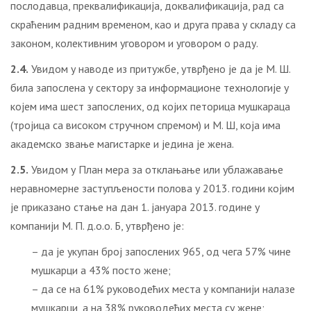
послодавца, преквалификација, доквалификација, рад са
скраћеним радним временом, као и друга права у складу са
законом, колективним уговором и уговором о раду.
2.4.
Увидом у наводе из притужбе, утврђено је да је М. Ш.
била запослена у сектору за информационе технологије у
којем има шест запослених, од којих петорица мушкараца
(тројица са високом стручном спремом) и М. Ш, која има
академско звање магистарке и једина је жена.
2.5.
Увидом у План мера за отклањање или ублажавање
неравномерне заступљености полова у 2013. години којим
је приказано стање на дан 1. јануара 2013. године у
компанији М. П. д.о.о. Б, утврђено је:
– да је укупан број запослених 965, од чега 57% чине
мушкарци а 43% посто жене;
– да се на 61% руководећих места у компанији налазе
мушкарци, а на 38% руководећих места су жене;