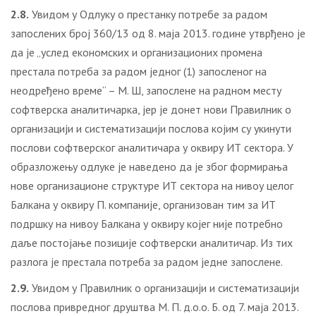
2.8.
Увидом у Одлуку о престанку потребе за радом
запослених број 360/13 од 8. маја 2013. године утврђено је
да је „услед економских и организационих промена
престала потреба за радом једног (1) запосленог на
неодређено време“ – М. Ш, запослене на радном месту
софтверска аналитичарка, јер је донет нови Правилник о
организацији и систематизацији послова којим су укинути
послови софтверског аналитичара у оквиру ИТ сектора. У
образложењу одлуке је наведено да је због формирања
нове организационе структуре ИТ сектора на нивоу целог
Балкана у оквиру П. компаније, организован тим за ИТ
подршку на нивоу Балкана у оквиру којег није потребно
даље постојање позиције софтверски аналитичар. Из тих
разлога је престала потреба за радом једне запослене.
2.9.
Увидом у Правилник о организацији и систематизацији
послова привредног друштва М. П. д.о.о. Б. од 7. маја 2013.