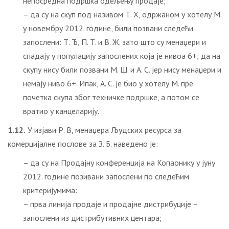
непосредна подршка одељењу продаје;
– да су на скуп под називом Т. Х, одржаном у хотелу М.
у новембру 2012. године, били позвани следећи
запослени: Т. Ђ, П. Т. и В. Ж. зато што су менаџери и
спадају у популацију запослених која је нивоа 6+; да на
скупу нису били позвани М. Ш. и А. С. јер нису менаџери и
немају ниво 6+. Ипак, А. С. је био у хотелу М. пре
почетка скупа због техничке подршке, а потом се
вратио у канцеларију.
1.12.
У изјави Р. В, менаџера Људских ресурса за
комерцијалне послове за З. Б. наведено је:
– да су на Продајну конференција на Копаонику у јуну
2012. године позивани запослени по следећим
критеријумима:
– прва линија продаје и продајне дистрибуције –
запослени из дистрибутивних центара;