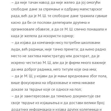
– да није тачан навод да није желео да јој омогући
слободне дане за спремање и одбрану магистарског
рада, већ да је М. Ш. те слободне дане тражила сувише
касно да би се послови делегирали другима и
организовале обавезе, а да се М. Ш. слично понашала и
када је желела да искористи одмор;
– да изјава да компанији нису потребни школовани
људи, већ радници, није тачно пренета; да њено радно
место не захтева магистратуру или докторат, да је
искрено честитао М. Ш, али да је фирми много важније
да има доброг радника, него титуле које она има;
– да је М. Ш, у изјави да је мање вреднована због пола,
више фокусирана на образовање и нема никакве
доказе за тврдње које се односе на пол;
– да је заинтересован да темељно документује све
своје тврдње из изјашњења и да достави велики број
додатних информација и изјава других колегиница и