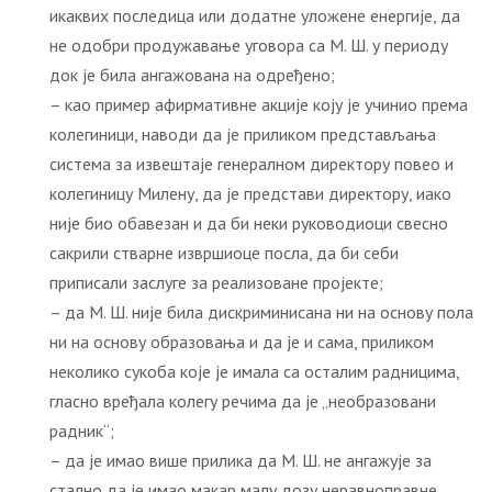
икаквих последица или додатне уложене енергије, да
не одобри продужавање уговора са М. Ш. у периоду
док је била ангажована на одређено;
– као пример афирмативне акције коју је учинио према
колегиници, наводи да је приликом представљања
система за извештаје генералном директору повео и
колегиницу Милену, да је представи директору, иако
није био обавезан и да би неки руководиоци свесно
сакрили стварне извршиоце посла, да би себи
приписали заслуге за реализоване пројекте;
– да М. Ш. није била дискриминисана ни на основу пола
ни на основу образовања и да је и сама, приликом
неколико сукоба које је имала са осталим радницима,
гласно вређала колегу речима да је „необразовани
радник“;
– да је имао више прилика да М. Ш. не ангажује за
стално да је имао макар малу дозу неравноправне