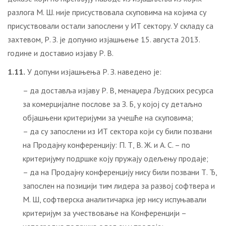
разлога М. Ш. није присуствовала скуповима на којима су
присуствовали остали запослени у ИТ сектору. У складу са
захтевом, Р. З. је допунио изјашњење 15. августа 2013.
године и доставио изјаву Р. В.
1.11.
У допуни изјашњења Р. З. наведено је:
– да доставља изјаву Р. В, менаџера Људских ресурса
за комерцијалне послове за З. Б, у којој су детаљно
објашњени критеријуми за учешће на скуповима;
– да су запослени из ИТ сектора који су били позвани
на Продајну конференцију: П. Т, В. Ж. и А. С. – по
критеријуму подршке коју пружају одељењу продаје;
– да на Продајну конференцију нису били позвани Т. Ђ,
запослен на позицији тим лидера за развој софтвера и
М. Ш, софтверска аналитичарка јер нису испуњавали
критеријум за учествовање на Конференцији –