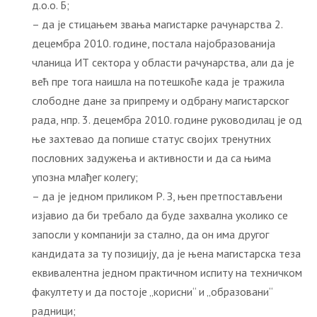
д.о.о. Б;
– да је стицањем звања магистарке рачунарства 2.
децембра 2010. године, постала најобразованија
чланица ИТ сектора у области рачунарства, али да је
већ пре тога наишла на потешкоће када је тражила
слободне дане за припрему и одбрану магистарског
рада, нпр. 3. децембра 2010. године руководилац је од
ње захтевао да попише статус својих тренутних
пословних задужења и активности и да са њима
упозна млађег колегу;
– да је једном приликом Р. З, њен претпостављени
изјавио да би требало да буде захвална уколико се
запосли у компанији за стално, да он има другог
кандидата за ту позицију, да је њена магистарска теза
еквивалентна једном практичном испиту на техничком
факултету и да постоје „корисни“ и „образовани“
радници;