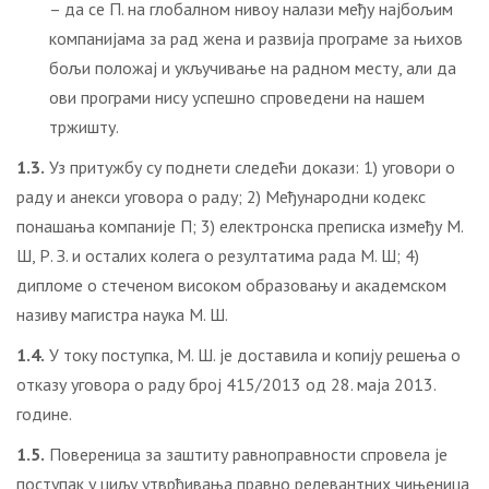
– да се П. на глобалном нивоу налази међу најбољим
компанијама за рад жена и развија програме за њихов
бољи положај и укључивање на радном месту, али да
ови програми нису успешно спроведени на нашем
тржишту.
1.3.
Уз притужбу су поднети следећи докази: 1) уговори о
раду и анекси уговора о раду; 2) Међународни кодекс
понашања компаније П; 3) електронска преписка између М.
Ш, Р. З. и осталих колега о резултатима рада М. Ш; 4)
дипломе о стеченом високом образовању и академском
називу магистра наука М. Ш.
1.4.
У току поступка, М. Ш. је доставила и копију решења о
отказу уговора о раду број 415/2013 од 28. маја 2013.
године.
1.5.
Повереница за заштиту равноправности спровела је
поступак у циљу утврђивања правно релевантних чињеница