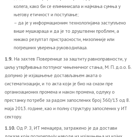
колега, како би се елиминисала и најмања сумња у
његову етичност и поступање;
– да је у информационим технологијама заступљено
више мушкараца и да је то друштвени проблем, а
никако резултат пристрасности, мизогиније или
погрешних уверења руководилаца.
1.9.
На захтев Поверенице за заштиту равноправности, у
циљу утврђивања потпуног чињеничног стања, М. П. д.о.о. Б.
допунио је изјашњење достављањем аката о
систематизацији, и то акта који је био на снази пре
организационих промена и након промена, одлуку о
престанку потребе за радом запослених број 360/13 од 8.
маја 2013. године, као и полну структуру запослених у ИТ
сектору.
1.10.
Од Р. З, ИТ менаџера, затражено је да достави
доказе који поткрепљују наводе из изјашњења из којих