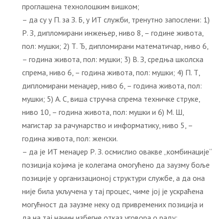
проглашена технолошким вишком;
– да су у П. за З. Б, у ИТ служби, тренутно запослени: 1)
Р. З, дипломирани инжењер, ниво 8, – године живота,
пол: мушки; 2) Т. Ђ, дипломирани математичар, ниво 6,
– година живота, пол: мушки; 3) В. З, средња школска
спрема, ниво 6, – година живота, пол: мушки; 4) П. Т,
дипломирани менаџер, ниво 6, – година живота, пол:
мушки; 5) А. С, виша стручна спрема техничке струке,
ниво 10, – година живота, пол: мушки и 6) М. Ш,
магистар за рачунарство и информатику, ниво 5, –
година живота, пол: женски.
– да је ИТ менаџер Р. З. осмислио овакве „комбинације“
позиција којима је колегама омогућено да заузму боље
позиције у организационој структури службе, а да она
није била укључена у тај процес, чиме јој је ускраћена
могућност да заузме неку од привремених позиција и
да на тај начин избегне отказ уговора о раду;