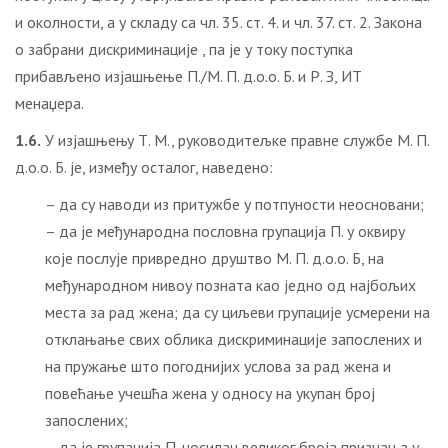
и околности, a у складу са чл. 35. ст. 4. и чл. 37. ст. 2. Закона
о забрани дискриминације , па је у току поступка
прибављено изјашњење П./М. П. д.о.о. Б. и Р. З, ИТ
менаџера.
1.6.
У изјашњењу Т. М., руководитељке правне службе М. П.
д.о.о. Б. је, између осталог, наведено:
– да су наводи из притужбе у потпуности неосновани;
– да је међународна пословна групација П. у оквиру
које послује привредно друштво М. П. д.о.о. Б, на
међународном нивоу позната као једно од најбољих
места за рад жена; да су циљеви групације усмерени на
отклањање свих облика дискриминације запослених и
на пружање што погоднијих услова за рад жена и
повећање учешћа жена у односу на укупан број
запослених;
– да је групација П. носилац великог броја признања у