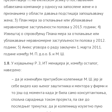
обавезама компаније у односу на запослене жене и о
признањима у области давања подстицаја запошљавању
жена; 3) План мера за отклањање или ублажавање
неравномерне заступљености полова у 2013. години; 4)
Извештај о спровођењу Плана мера за отклањање или
ублажавање неравномерне заступљености полова у 2012.
години; 5) Анекс уговора о раду закључен 1. марта 2011.
године између М. П. д.о.о. Б. и М. Ш.
1.8.
У изјашњењу Р. З, ИТ менаџера је, између осталог,
наведено:
– да је изненађен притужбом колегинице М. Ш. јер је
себе видео као њеног заштитника и ментора у фирми и
то још од момента када је била само консултанткиња,
спољна сарадница током пројекта, па све до
последњег тренутка; да је колегиницу изузетно пуно