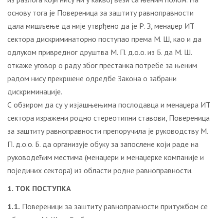
основу тога је Повереница за заштиту равноправности
дала мишљење да није утврђено да је Р. З, менаџер ИТ
сектора дискриминаторно поступао према М. Ш, као и да
одлуком привредног друштва М. П. д.о.о. из Б. да М. Ш.
откаже уговор о раду због престанка потребе за њеним
радом нису прекршене одредбе Закона о забрани
дискриминације.
С обзиром да су у изјашњењима послодавца и менаџера ИТ
сектора изражени родно стереотипни ставови, Повереница
за заштиту равноправности препоручила је руководству М.
П. д.о.о. Б. да организује обуку за запослене који раде на
руководећим местима (менаџери и менаџерке компаније и
појединих сектора) из области родне равноправности.
1. ТОК ПОСТУПКА
1.1.
Повереници за заштиту равноправности притужбом се