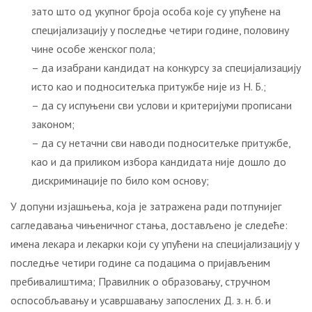
зато што од укупног броја особа које су упућене на
специјализацију у последње четири године, половину
чине особе женског пола;
– да изабрани кандидат на конкурсу за специјализацију
исто као и подноситељка притужбе није из Н. Б.;
– да су испуњени сви услови и критеријуми прописани
законом;
– да су нетачни сви наводи подноситељке притужбе,
као и да приликом избора кандидата није дошло до
дискриминације по било ком основу;
У допуни изјашњења, која је затражена ради потпунијег
сагледавања чињеничног стања, достављено је следеће:
имена лекара и лекарки који су упућени на специјализацију у
последње четири године са подацима о пријављеним
пребивалиштима; Правилник о образовању, стручном
оспособљавању и усавршавању запослених Д. з. н. б. и