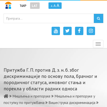
A
A
ЋИР
LAT
A
Togg
navig
Притужбa Г. П. прoтив Д. з. н. б. збoг
дискриминaциje пo oснoву пoлa, брaчнoг и
пoрoдичнoг стaтусa, имoвнoг стaњa и
пoрeклa у oблaсти рaдних oднoсa
Мишљења и препоруке
Мишљења и препоруке у
поступку по притужбама
Вишеструка дискриминација