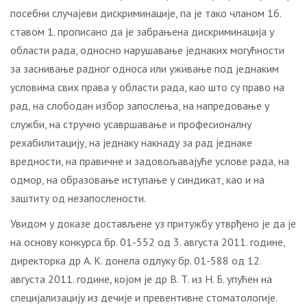
посебни случајеви дискриминације, па је тако чланом 16.
ставом 1. прописано да је забрањена дискриминација у
области рада, односно нарушавање једнаких могућности
за заснивање радног односа или уживање под једнаким
условима свих права у области рада, као што су право на
рад, на слободан избор запослења, на напредовање у
служби, на стручно усавршавање и професионалну
рехабилитацију, на једнаку накнаду за рад једнаке
вредности, на правичне и задовољавајуће услове рада, на
одмор, на образовање иступање у синдикат, као и на
заштиту од незапослености.
Увидом у доказе достављене уз притужбу утврђено је да је
на основу конкурса бр. 01-552 од 3. августа 2011. године,
директорка др А. К. донела одлуку бр. 01-588 од 12.
августа 2011. године, којом је др В. Т. из Н. Б. упућен на
специјализацију из дечије и превентивне стоматологије.