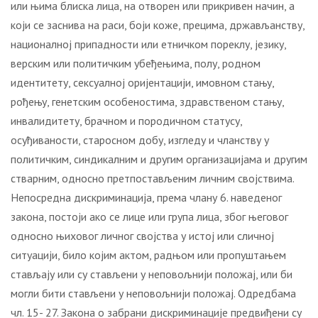
или њима блиска лица, на отворен или прикривен начин, а
који се заснива на раси, боји коже, прецима, држављанству,
националној припадности или етничком пореклу, језику,
верским или политичким убеђењима, полу, родном
идентитету, сексуалној оријентацији, имовном стању,
рођењу, генетским особеностима, здравственом стању,
инвалидитету, брачном и породичном статусу,
осуђиваности, старосном добу, изгледу и чланству у
политичким, синдикалним и другим организацијама и другим
стварним, односно претпостављеним личним својствима.
Непосредна дискриминација, према члану 6. наведеног
закона, постоји ако се лице или група лица, због његовог
односно њиховог личног својства у истој или сличној
ситуацији, било којим актом, радњом или пропуштањем
стављају или су стављени у неповољнији положај, или би
могли бити стављени у неповољнији положај. Одредбама
чл. 15- 27. Закона о забрани дискриминације предвиђени су