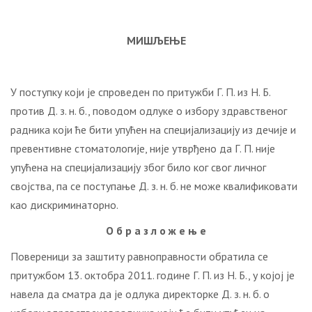
МИШЉЕЊЕ
У поступку који је спроведен по притужби Г. П. из Н. Б.
против Д. з. н. б., поводом одлуке о избору здравственог
радника који ће бити упућен на специјализацију из дечије и
превентивне стоматологије, није утврђено да Г. П. није
упућена на специјализацију због било ког свог личног
својства, па се поступање Д. з. н. б. не може квалификовати
као дискриминаторно.
О б р а з л о ж е њ е
Повереници за заштиту равноправности обратила се
притужбом 13. октобра 2011. године Г. П. из Н. Б., у којој је
навела да сматра да је одлука директорке Д. з. н. б. о