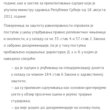
године, као и захтев за преиспитивање одлуке који је
упутила министру здравља Републике Србије од 18. августа
2011. године.
Повереница за заштиту равноправности спровела је
поступак у циљу утврђивања правно релевантних чињеница
и околности, a у складу са чл. 35. став 4. и 37. став 2. Закона
о забрани дискриминације, па је у току поступка
прибављено изјашњење директорке Д. з. н. б. у којем је
наведено следеће:
– да је одлука о упућивању на специјализацију донета
у складу са чланом 184. став 6 Закона о здравственој
заштити;
– да су приликом одлучивања као основни критеријуми
узети у обзир просечна оцена и укупно трајање
студирања;
– да није дошло до дискриминације на основу пола,