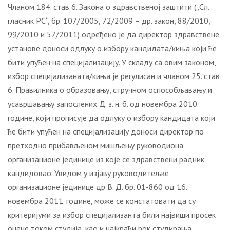
Чланом 184. став 6. Закона о здравственој заштити („Сл.
гласник РС“, бр. 107/2005, 72/2009 – др. закон, 88/2010,
99/2010 и 57/2011) одређено је да директор здравствене
установе доноси одлуку о избору кандидата/киња који ће
бити упућен на специјализацију. У складу са овим законом,
избор специјализаната/киња је регулисан и чланом 25. став
6. Правилника о образовању, стручном оспособљавању и
усавршавању запослених Д. з. н. б. од новембра 2010.
године, који прописује да одлуку о избору кандидата који
ће бити упућен на специјализацију доноси директор по
претходно прибављеном мишљењу руководиоца
организационе јединице из које се здравствени радник
кандидовао. Увидом у изјаву руководитељке
организационе јединице др В. Д. бр. 01-860 од 16.
новембра 2011. године, може се констатовати да су
критеријуми за избор специјализанта били највиши просек
оцене током студија, као и најкраћи рок студирања.