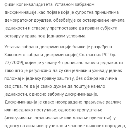
физичког инвалидитета. Уставном забраном
дискриминације, као појаве која је супротна принципима
демократског друштва, обезбеђује се остваривање начела
једнакости и стварају претпоставке да правни субјекти
остварују права под једнаким условима.
Уставна забрана дискриминације ближе је разрађена
Законом о забрани дискриминације(„Сл. гласник РС“ бр.
22/2009), којим је у члану 4. прописано начело једнакости
тако што је регулисано да су сви једнаки и уживају једнак
положај и једнаку правну заштиту, без обзира на лична
својства, те да је свако дужан да поштује начело
једнакости, односно забрану дискриминације.
Дискриминација је свако неоправдано прављење разлике
или неједнако поступање, односно пропуштање
(искључивање, ограничавање или давање првенства), у
односу на лица или групе као и чланове њихових породица,