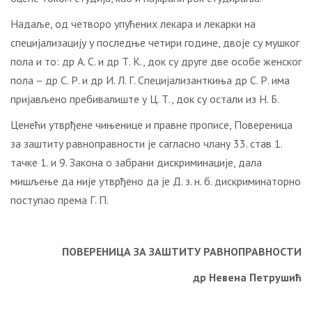
Надаље, од четворо упућених лекара и лекарки на
специјализацију у последње четири године, двоје су мушког
пола и то: др А. С. и др Т. К., док су друге две особе женског
пола – др С. Р. и др И. Л. Г. Специјализанткиња др С. Р. има
пријављено пребивалиште у Ц. Т., док су остали из Н. Б.
Ценећи утврђене чињенице и правне прописе, Повереница
за заштиту равноправности је сагласно члану 33. став 1.
тачке 1. и 9. Закона о забрани дискриминације, дала
мишљење да није утврђено да је Д. з. н. б. дискриминаторно
поступао према Г. П.
ПОВЕРЕНИЦА ЗА ЗАШТИТУ РАВНОПРАВНОСТИ
др Невена Петрушић