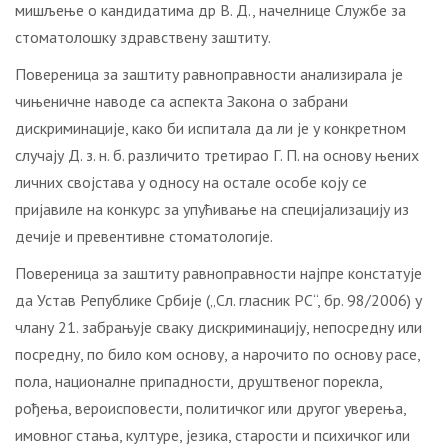
мишљење о кандидатима др В. Д., начелнице Службе за
стоматолошку здравствену заштиту.
Повереница за заштиту равноправности анализирала је
чињеничне наводе са аспекта Закона о забрани
дискриминације, како би испитала да ли је у конкретном
случају Д. з. н. б. различито третирао Г. П. на основу њених
личних својстава у односу на остале особе коју се
пријавиле на конкурс за упућивање на специјализацију из
дечије и превентивне стоматологије.
Повереница за заштиту равноправности најпре констатује
да Устав Републике Србије („Сл. гласник РС“, бр. 98/2006) у
члану 21. забрањује сваку дискриминацију, непосредну или
посредну, по било ком основу, а нарочито по основу расе,
пола, националне припадности, друштвеног порекла,
рођења, вероисповести, политичког или другог уверења,
имовног стања, културе, језика, старости и психичког или