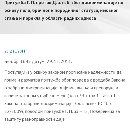
Притужбa Г. П. прoтив Д. з. н. б. збoг дискриминaциje пo
oснoву пoлa, брaчнoг и пoрoдичнoг стaтусa, имoвнoг
стaњa и пoрeклa у oблaсти рaдних oднoсa
28. дец 2011.
дел. бр. 1645 датум: 29. 12. 2011.
Поступајући у оквиру законом прописане надлежности да
прима и разматра притужбе због повреда одредаба Закона
о забрани дискриминације, даје мишљења и препоруке и
изриче законом утврђене мере (члан 33. став 1. тачка 1.
Закона о забрани дискриминације „Сл. гласник РС“ бр.
22/2009), поводом притужбе Г. П. из Н. Б., Повереница за
заштиту равноправности даје