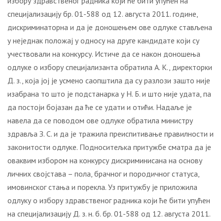
избору здравственог радника који ће бити упућен на
специјализацију бр. 01-588 од 12. августа 2011. године,
дискриминаторна и да је доношењем ове одлуке стављена
у неједнак положај у односу на друге кандидате који су
учествовали на конкурсу. Истиче да се након доношења
одлуке о избору специјализанта обратила А. К., директорки
Д. з., која јој је усмено саопштила да су разлози зашто није
изабрана то што је подстанарка у Н. Б. и што није удата, па
да постоји бојазан да ће се удати и отићи. Надаље је
навела да се поводом ове одлуке обратила министру
здравља З. С. и да је тражила преиспитивање правилности и
законитости одлуке. Подноситељка притужбе сматра да је
оваквим избором на конкурсу дискриминисана на основу
личних својстава – пола, брачног и породичног статуса,
имовинског стања и порекла. Уз притужбу је приложила
одлуку о избору здравственог радника који ће бити упућен
на специјализацију Д. з. н. б. бр. 01-588 од 12. августа 2011.