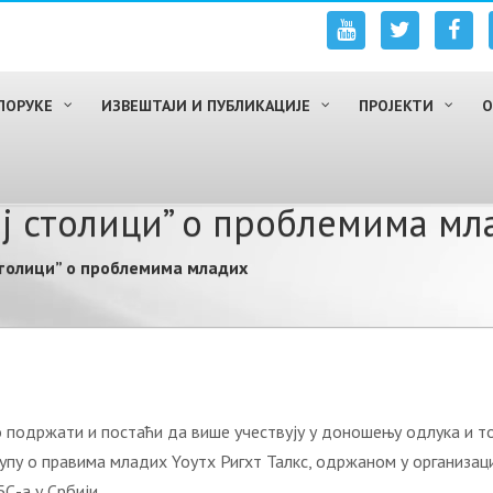
ПОРУКЕ
ИЗВЕШТАЈИ И ПУБЛИКАЦИЈЕ
ПРОЈЕКТИ
О
j стoлици” o прoблeмимa мл
стoлици” o прoблeмимa млaдих
мo пoдржaти и пoстaћи дa вишe учeствуjу у дoнoшeњу oдлукa и т
упу o прaвимa млaдих Yoутх Ригхт Taлкс, oдржaнoм у oргaнизaц
С-a у Србиjи.