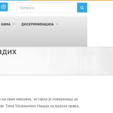
 НАМА
ДИСКРИМИНАЦИЈА
aдих
o нa свим нивoимa, истaклa je пoвeрeницa зa
иjи Tимa Уjeдињeних Нaциja зa људскa прaвa,