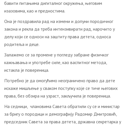
бавити питањима дигиталног окружења, његовим
изазовима, као и предностима.
Она је поздравила рад на измени и допуни породичног
закона и рекла да треба интензивирати рад, нарочито у
делу који се односи на заштиту права детета, односа
родитеља и деце.
Залажемо се за промене у погледу забране физичког
кажњавања и употребе силе, као васпитног метода,
истакла је повереница.
Потребно је да омогућимо неограничено право да дете
искаже мишљење у сваком поступку које се тиче његових
права, без обзира на узраст, закључила је повереница.
На седници, члановима Савета обратили су се и министар
за бригу о породици и демографију Радомир Дмитровић,
председник Савета за права детета, државна секретарка у