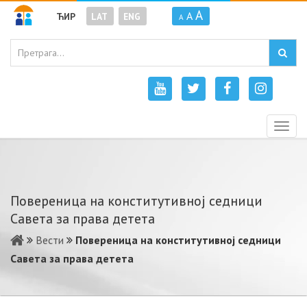
A
A
ЋИР
LAT
ENG
A
Togg
navig
Повереница на конститутивној седници
Савета за права детета
Вести
Повереница на конститутивној седници
Савета за права детета