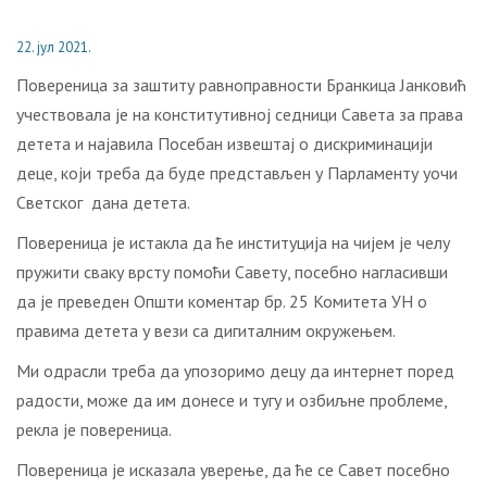
22. јул 2021.
Повереница за заштиту равноправности Бранкица Јанковић
учествовала је на конститутивној седници Савета за права
детета и најавила Посебан извештај о дискриминацији
деце, који треба да буде представљен у Парламенту уочи
Светског дана детета.
Повереница је истакла да ће институција на чијем је челу
пружити сваку врсту помоћи Савету, посебно нагласивши
да је преведен Општи коментар бр. 25 Комитета УН о
правима детета у вези са дигиталним окружењем.
Ми одрасли треба да упозоримо децу да интернет поред
радости, може да им донесе и тугу и озбиљне проблеме,
рекла је повереница.
Повереница је исказала уверење, да ће се Савет посебно