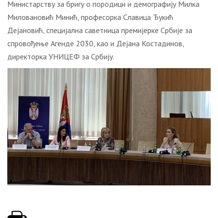
Министарству за бригу о породици и демографију Милка
Миловановић Минић, професорка Славица Ђукић
Дејановић, специјална саветница премијерке Србије за
спровођење Агенде 2030, као и Дејана Костадинов,
директорка УНИЦЕФ за Србију.