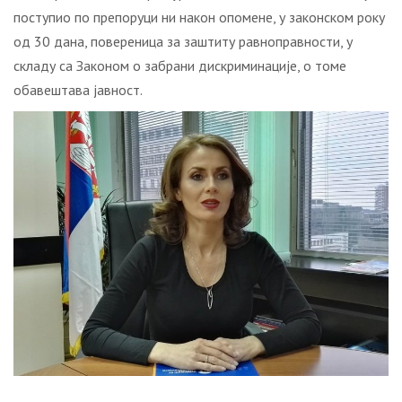
поступио по препоруци ни након опомене, у законском року
од 30 дана, повереница за заштиту равноправности, у
складу са Законом о забрани дискриминације, о томе
обавештава јавност.