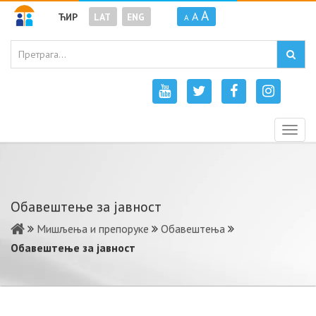
A
A
ЋИР
LAT
ENG
A
Togg
navig
Обавештење за јавност
Мишљења и препоруке
Обавештења
Обавештење за јавност