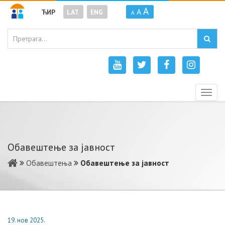
A
A
ЋИР
LAT
ENG
A
Togg
navig
Обавештење за јавност
Обавештења
Обавештење за јавност
19. нов 2025.