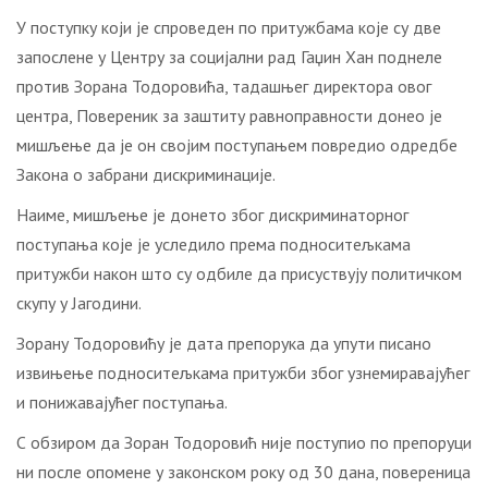
У поступку који је спроведен по притужбама које су две
запослене у Центру за социјални рад Гаџин Хан поднеле
против Зорана Тодоровића, тадашњег директора овог
центра, Повереник за заштиту равноправности донео је
мишљење да је он својим поступањем повредио одредбе
Закона о забрани дискриминације.
Наиме, мишљење је донето због дискриминаторног
поступања које је уследило према подноситељкама
притужби након што су одбиле да присуствују политичком
скупу у Јагодини.
Зорану Тодоровићу је дата препорука да упути писано
извињење подноситељкама притужби због узнемиравајућег
и понижавајућег поступања.
С обзиром да Зоран Тодоровић није поступио по препоруци
ни после опомене у законском року од 30 дана, повереница