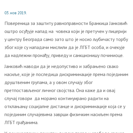
03. нов 2019.
Повереница за заштиту равноправности Бранкица Јанковић
оштро осуђује напад на човека који је претучен у пицерији
у центру Београда само зато што је носио љубичасту торбу
због које су нападачи мислили да је ЛГБТ особа, и очекује
да надлежни пронађу, приведу и санкционишу починиоце.
Јанковић наводи да је недопустиво и забрањено свако
насиље, које је последица дискриминације према појединим
друштвеним групама, а у овом случају због
претпостављеног личног својства. Она каже да и овај
случај говори да морамо континуирано радити на
отклањању социјалне дистанце и дискриминације која се у
појединим случајевима заврши физичким насиљем према
ЛГБТ грађанима.