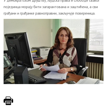
У демократском друштву, људска права и слободе сваког
појединца морају бити загарантована и заштићена, а сви
грађани и грађанке равноправни, закључује повереница.