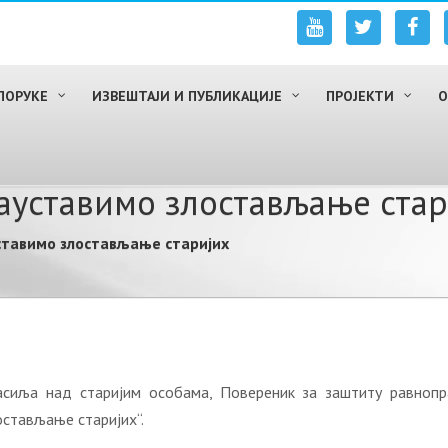
ПОРУКЕ
ИЗВЕШТАЈИ И ПУБЛИКАЦИЈЕ
ПРОЈЕКТИ
О
зауставимо злостављање ста
уставимо злостављање старијих
иља над старијим особама, Повереник за заштиту равнопра
остављање старијих“.