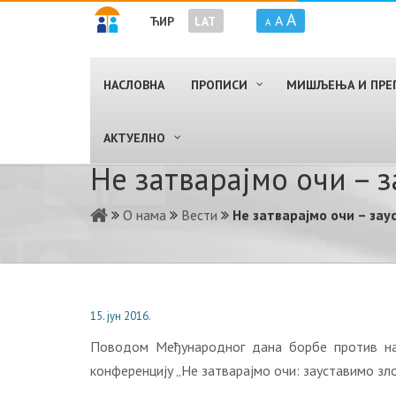
A
A
ЋИР
LAT
A
НАСЛОВНА
ПРОПИСИ
МИШЉЕЊА И ПРЕ
AКТУЕЛНО
Не затварајмо очи – 
О нама
Вести
Не затварајмо очи – за
15. јун 2016.
Поводом Међународног дана борбе против нас
конференцију „Не затварајмо очи: зауставимо зл