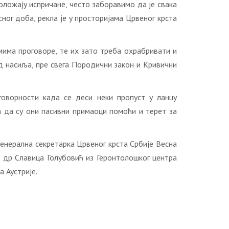
оложају испричане, често заборавимо да је свака
сног доба, рекла је у просторијама Црвеног крста
емима проговоре, те их зато треба охрабривати и
д насиља, пре свега Породични закон и Кривични
говорности када се деси неки пропуст у ланцу
а да су они пасивни примаоци помоћи и терет за
генерална секретарка Црвеног крста Србије Весна
 др Славица Голубовић из Геронтолошког центра
 Аустрије.