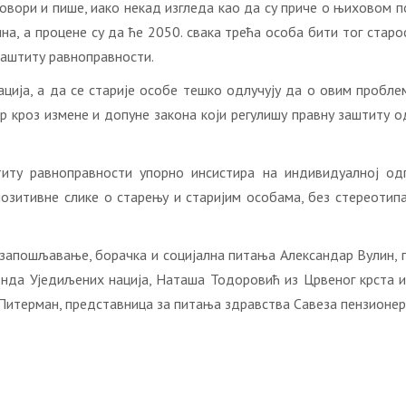
овори и пише, иако некад изгледа као да су приче о њиховом п
а, а процене су да ће 2050. свака трећа особа бити тог старо
заштиту равноправности.
ација, а да се старије особе тешко одлучују да о овим пробл
 кроз измене и допуне закона који регулишу правну заштиту о
титу равноправности упорно инсистира на индивидуалној од
озитивне слике о старењу и старијим особама, без стереотип
 запошљавање, борачка и социјална питања Александар Вулин, 
нда Уједиљених нација, Наташа Тодоровић из Црвеног крста и
Питерман, представница за питања здравства Савеза пензионера