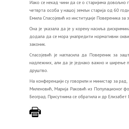
Иако се некад чини да се о старијима довољно г
четврта особа у нашој земљи старија од 60 годин
Емила Спасојевић из институције Повереника за 
Она је указала да је у корену насиља дискримин
додала да се мора унапредити нормативни оквир
законик.
Спасојевић је нагласила да Повереник за заш
надлежних, али да је једнако важно и ширење п
друштво.
На конференцији су говорили и министар за рад,
Миленовић, Марија Раковић из Популационог фо
Београд. Присутнима се обратила и др Елизабет 