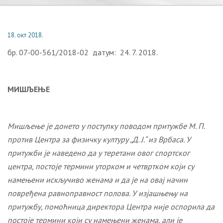
18. окт 2018.
бр. 07-00-561/2018-02 датум: 24. 7. 2018.
МИШЉЕЊЕ
Мишљење је донето у поступку поводом притужб
e
М. П.
против Центра за физичку културу „Д. Ј.“ из Врбаса. У
притужби је наведено да у теретани овог спортског
центра, постоје термини уторком и четвртком који су
намењени искључиво женама и да је на овај начин
повређена равноправност полова. У изјашњењу на
притужбу, помоћница директора Центра није оспорила да
постоје термини који су намењени женама, али је