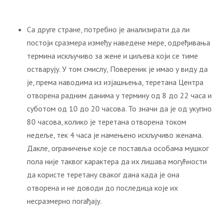
Са друге стране, потребно је анализирати да ли
постоји сразмера између наведене мере, одређивања
термина искључиво за жене и циљева који се тиме
остварују. У том смислу, Повереник је имао у виду да
је, према наводима из изјашњења, теретана Центра
отворена радним данима у термину од 8 до 22 часа и
суботом од 10 до 20 часова. То значи да је од укупно
80 часова, колико је теретана отворена током
недеље, тек 4 часа је намењено искључиво женама.
Дакле, ограничење које се поставља особама мушког
пола није таквог карактера да их лишава могућности
да користе теретану сваког дана када је она
отворена и не доводи до последица које их
несразмерно погађају.