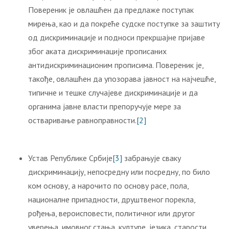
Повереник је овлашћен да предлаже поступак
мирења, као и да покреће судске поступке за заштиту
од дискриминације и подноси прекршајне пријаве
због аката дискриминације прописаних
антидискриминационим прописима. Повереник је,
такође, овлашћен да упозорава јавност на најчешће,
типичне и тешке случајеве дискриминације и да
органима јавне власти препоручује мере за
остваривање равноправности.
[2]
Устав Републике Србије
[3]
забрањује сваку
дискриминацију, непосредну или посредну, по било
ком основу, а нарочито по основу расе, пола,
националне припадности, друштвеног порекла,
рођења, вероисповести, политичног или другог
уверења, имовног стања, културе, језика, старости,