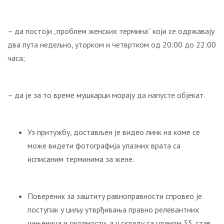
– да постоји „проблем женских термина“ који се одржавају
два пута недељно, уторком и четвртком од 20:00 до 22:00
часа;
– да је за то време мушкарци морају да напусте објекат.
Уз притужбу, достављен је видео линк на коме се
може видети фотографија улазних врата са
исписаним терминима за жене.
Повереник за заштиту равноправности спровео је
поступак у циљу утврђивања правно релевантних
чињеница и околности, a у складу са чланом 35. став