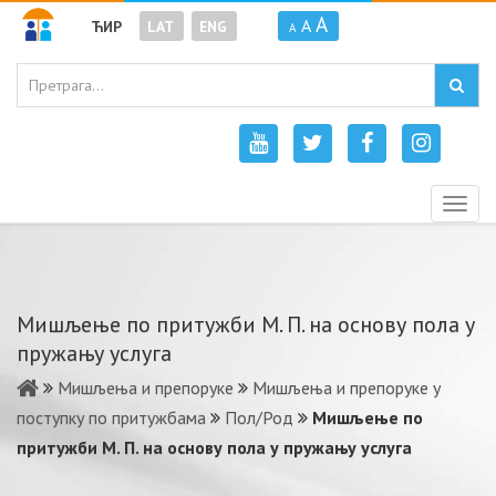
A
A
ЋИР
LAT
ENG
A
Togg
navig
Мишљење по притужби М. П. на основу пола у
пружању услуга
Мишљења и препоруке
Мишљења и препоруке у
поступку по притужбама
Пол/Род
Мишљење по
притужби М. П. на основу пола у пружању услуга