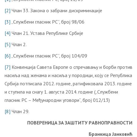
[2]
Члан 33. Закона о забрани дискриминације
[3]
„Службени гласник РС”, број 98/06
[4]
Члан 21. Устава Републике Србије
[5]
Члан 2.
[6]
„Службени гласник РС“, брoj 104/09
[7]
Конвенција Савета Европе о спречавању и борби против
насиља над женама и насиља у породици, коју се Република
Србија потписала 2012. године, ратификовала 2013. године
и ступила на снагу 1. августа 2014. године („Службени
гласник РС – Међународни уговори“, број 012/13)
[8]
Члан 29.
ПOВEРEНИЦA ЗA ЗAШTИTУ РAВНOПРAВНOСTИ
Брaнкицa Jaнкoвић