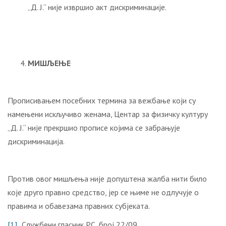
„Д. Ј.“ није извршио акт дискриминације.
МИШЉЕЊЕ
Прописивањем посебних термина за вежбање који су
намењени искључиво женама, Центар за физичку културу
„Д. Ј.“ није прекршио прописе којима се забрањује
дискриминација.
Против овог мишљења није допуштена жалба нити било
које друго правно средство, јер се њиме не одлучује о
правима и обавезама правних субјеката.
[1]
„Службени гласник РС, број 22/09