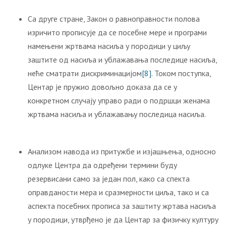
Са друге стране, Закон о равноправности полова
изричито прописује да се посебне мере и програми
намењени жртвама насиља у породици у циљу
заштите од насиља и ублажавања последице насиља,
неће сматрати дискриминацијом
[8]
. Током поступка,
Центар је пружио довољно доказа да се у
конкретном случају управо ради о подршци женама
жртвама насиља и ублажавању последица насиља.
Анализом навода из притужбе и изјашњења, односно
одлуке Центра да одређени термини буду
резервисани само за један пол, како са спекта
оправданости мера и сразмерности циља, тако и са
аспекта посебних прописа за заштиту жртава насиља
у породици, утврђено је да Центар за физичку културу