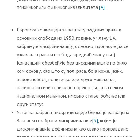
психичког или физичког инвалидитета.
[4]
Европска конвенција за заштиту људских права и
основних слобода из 1950. године, у члану 14.
забрањује дискриминацију, односно, прописује да се
уживање права и слобода предвиђених у овој
Конвенцији обезбеђује без дискриминације по било
ком основу, као што су пол, раса, боја коже, језик,
вероисповест, политичко или друго мишљење,
национално или социјално порекло, веза са неком
националном мањином, имовно стање, рођење или
други статус.
Уставна забрана дискриминације ближе је разрађена
Законом о забрани дискриминације
[5]
, којим је
дискриминација дефинисана као свако неоправдано