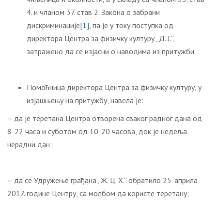
4. и чланом 37. став 2. Закона о забрани
дискриминације
[1]
, па је у току поступка од
директора Центра за физичку културу „Д. Ј.“,
затражено да се изјасни о наводима из притужби.
Помоћница директора Центра за физичку културу, у
изјашњењу на притужбу, навела је:
– да је теретана Центра отворена сваког радног дана од
8-22 часа и суботом од 10-20 часова, док је недеља
нерадни дан;
– да се Удружење грађана „Ж. Ц. Х.“ обратило 25. априла
2017. године Центру, са молбом да користе теретану;