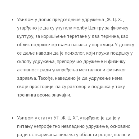
Увидом у допис председнице удружења „Ж. Ц. Х.“,
утврђено је да су упутили молбу Центру за физичку
културу, за коришћење теретане у два термина, као
облик подршке жртвама насиља у породици. У допису
се даље наводи да је психолог, који пружа подршку у
склопу удружења, препоручио дружење и физичку
активност ради унапређења менталног и физичког
здравља. Такође, наведено је да удружење нема
своје просторије, па су разговор и подршка у току
тренинга веома значајни.
Увидом у статут УГ „Ж. Ц. Х.“, утврђено је да је у
питању непрофитно невладино удружење, основано
ради остваривања циљева у области родне, полне и