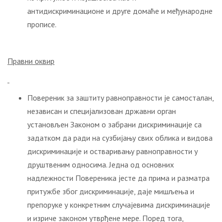
антидискриминационе и друге домаће и међународне
прописе.
Правни оквир
Повереник за заштиту равноправности је самосталан,
независан и специјализован државни орган
установљен Законом о забрани дискриминације са
задатком да ради на сузбијању свих облика и видова
дискриминације и остваривању равноправности у
друштвеним односима. Једна од основних
надлежности Повереника јесте да прима и разматра
притужбе због дискриминације, даје мишљења и
препоруке у конкретним случајевима дискриминације
и изриче законом утврђене мере. Поред тога,