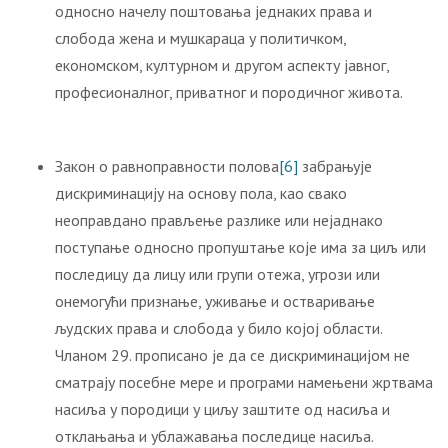
односно начелу поштовања једнаких права и
слобода жена и мушкараца у политичком,
економском, културном и другом аспекту јавног,
професионалног, приватног и породичног живота.
Закон о равноправности полова
[6]
забрањује
дискриминацију на основу пола, као свако
неоправдано прављење разлике или нејаднако
поступање односно пропуштање које има за циљ или
последицу да лицу или групи отежа, угрози или
онемогући признање, уживање и остваривање
људских права и слобода у било којој области.
Чланом 29. прописано је да се дискриминацијом не
сматрају посебне мере и програми намењени жртвама
насиља у породици у циљу заштите од насиља и
отклањања и ублажавања последице насиља.