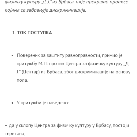
физичку културу „Д. Ј.“ из Врбаса, није прекршио прописе
којима се забрањује дискриминација.
ТОК ПОСТУПКА
Повереник за заштиту равноправности, примио је
притужбу М. П. против Центра за физичку културу „Д.
Ј.“ (Центар) из Врбаса, због дискриминације на основу
пола.
У притужби је наведено:
– да у склопу Центра за физичку културу у Врбасу, постоји
теретана;