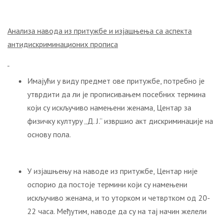
Анализа навода из притужбе и изјашњења са аспекта
антидискриминационих прописа
Имајући у виду предмет ове притужбе, потребно је
утврдити да ли је прописивањем посебних термина
који су искључиво намењени женама, Центар за
физичку културу „Д. Ј.“ извршио акт дискриминације на
основу пола.
У изјашњењу на наводе из притужбе, Центар није
оспорио да постоје термини који су намењени
искључиво женама, и то уторком и четвртком од 20-
22 часа. Међутим, наводе да су на тај начин желели