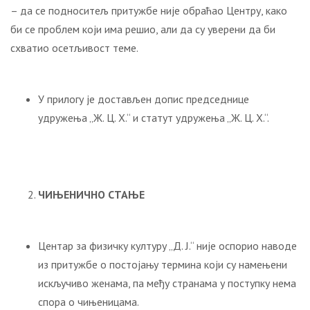
– да се подноситељ притужбе није обраћао Центру, како
би се проблем који има решио, али да су уверени да би
схватио осетљивост теме.
У прилогу је достављен допис председнице
удружења „Ж. Ц. Х.“ и статут удружења „Ж. Ц. Х.“.
ЧИЊЕНИЧНО СТАЊЕ
Центар за физичку културу „Д. Ј.“ није оспорио наводе
из притужбе о постојању термина који су намењени
искључиво женама, па међу странама у поступку нема
спора о чињеницама.