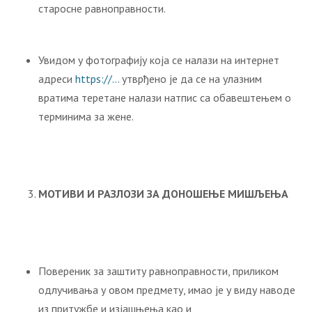
старосне равноправности.
Увидом у фотографију која се налази на интернет
адреси
https://…
утврђено је да се на улазним
вратима теретане налази натпис са обавештењем о
терминима за жене.
МОТИВИ И РАЗЛОЗИ ЗА ДОНОШЕЊЕ МИШЉЕЊА
Повереник за заштиту равноправности, приликом
одлучивања у овом предмету, имао је у виду наводе
из притужбе и изјашњења као и