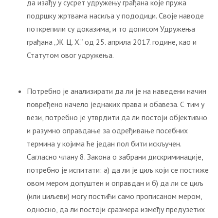
да изађу у сусрет удружењу грађана које пружа
подршку жртвама насиља у пододици. Своје наводе
поткрепили су доказима, и то дописом Удружења
грађана „Ж. Ц. Х.“ од 25. априла 2017. године, као и
Статутом овог удружења.
Потребно је анализирати да ли је на наведени начин
повређено начело једнаких права и обавеза. С тим у
вези, потребно је утврдити да ли постоји објективно
и разумно оправдање за одређивање посебних
термина у којима ће један пол бити искључен.
Сагласно члану 8. Закона о забрани дискриминације,
потребно је испитати: а) да ли је циљ који се постиже
овом мером допуштен и оправдан и б) да ли се циљ
(или циљеви) могу постићи само прописаном мером,
односно, да ли постоји сразмера између предузетих