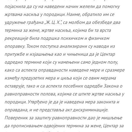
појаснила да су на наведени начин желели да помогну
жртвама насиља у породици. Наиме, обратило им се
удружење грађана „Ж. Ц. Х.“, са молбом да обезбеде два
термина за жене, жртве насиља, којима би та врста
рекреације била подршка психичком и физичком
опоравку. Током поступка анализирани су наводи из
притужбе и изјашњења као и чињеница да је Центар
одредио термине који су намењени само једном полу,
како са аспекта оправданости наведене мере и сразмере
између предузетих мера и циља
који се
овим мерама
оставрује
, тако и са аспекта посебних одредби Закона о
равноправности полова, којима се штите жртве насиља у
породици. Утврђено је да је наведена мера законита и
оправдана, и не представља акт дискриминације.
Повереник за заштиту равноправности дао је мишљење
да прописивањем одвојених термина за жене, Центар за