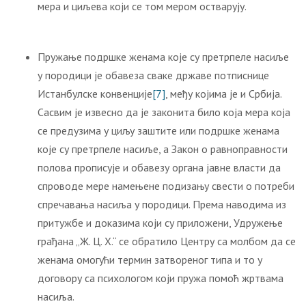
мера и циљева који се том мером остварују.
Пружање подршке женама које су претрпеле насиље
у породици је обавеза сваке државе потписнице
Истанбулске конвенције
[7]
, међу којима је и Србија.
Сасвим је извесно да је законита било која мера која
се предузима у циљу заштите или подршке женама
које су претрпеле насиље, а Закон о равноправности
полова прописује и обавезу органа јавне власти да
спроводе мере намењене подизању свести о потреби
спречавања насиља у породици. Према наводима из
притужбе и доказима који су приложени, Удружење
грађана „Ж. Ц. Х.“ се обратило Центру са молбом да се
женама омогући термин затвореног типа и то у
договору са психологом који пружа помоћ жртвама
насиља.