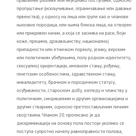
прављење разлике или неједнако поступање, односно
пропуштање (искључивање, ограничавање или давање
првенства), у односу на лица или групе као и чланове
њихових породица, или њима блиска лица, на отворен
или прикривен начин, а која се заснива на раси, боји
коже, прецима, држављанству, националној
припадности или етничком пореклу, језику, верским
или политичким убеђењима, полу родном идентитету,
сексуалној оријентацији, имовном стању, рођењу,
генетским особеностима, здравственом стању,
инвалидитету, брачном и породичном статусу,
осуђиваности, старосном добу, изгледу и чланству у
политичким, синдикалним и другим организацијама и
другим стварним, односно претпостављеним личним
својствима. Чланом 20. прописано је да
дискриминација на основу пола постоји уколико се
поступа супротно начелу равноправности полова,