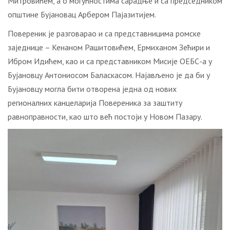
Митровићем, а о могућностима сарадње и са председником
општине Бујановац Арбером Пајазитијем.
Повереник је разговарао и са представницима ромске
заједнице – Кенаном Рашитовићем, Ермиханом Зећири и
Ибром Идићем, као и са представником Мисије ОЕБС-а у
Бујановцу Антониосом Баласкасом. Најављено је да би у
Бујановцу могла бити отворена једна од нових
регионалних канцеларија Повереника за заштиту
равноправности, као што већ постоји у Новом Пазару.