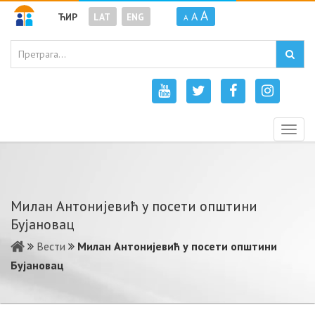
A
A
ЋИР
LAT
ENG
A
Togg
navig
Милан Антонијевић у посети општини
Бујановац
Вести
Милан Антонијевић у посети општини
Бујановац