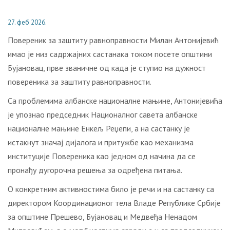
27. феб 2026.
Повереник за заштиту равноправности Милан Антонијевић
имао је низ садржајних састанака током посете општини
Бујановац, прве званичне од када је ступио на дужност
повереника за заштиту равноправности.
Са проблемима албанске националне мањине, Антонијевића
је упознао председник Националног савета албанске
националне мањине Енкељ Реџепи, а на састанку је
истакнут значај дијалога и притужбе као механизма
институције Повереника као једном од начина да се
пронађу дугорочна решења за одређена питања.
О конкретним активностима било је речи и на састанку са
директором Координационог тела Владе Републике Србије
за општине Прешево, Бујановац и Медвеђа Ненадом