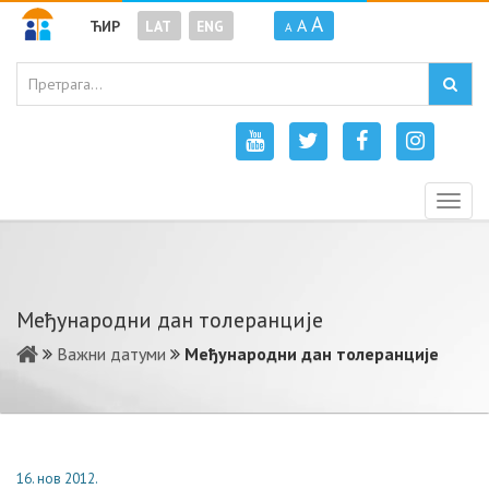
A
A
ЋИР
LAT
ENG
A
Togg
navig
Међународни дан толеранције
Важни датуми
Међународни дан толеранције
16. нов 2012.