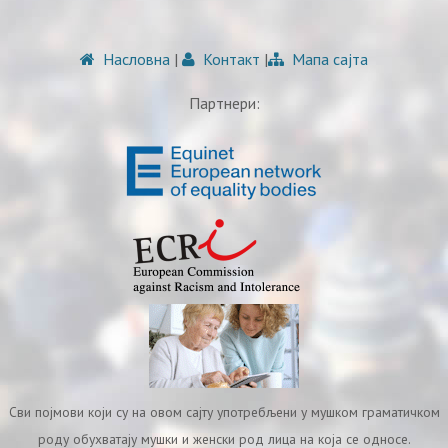
Насловна
|
Контакт
|
Мапа сајта
Партнери:
Сви појмови који су на овом сајту употребљени у мушком граматичком
роду обухватају мушки и женски род лица на која се односе.