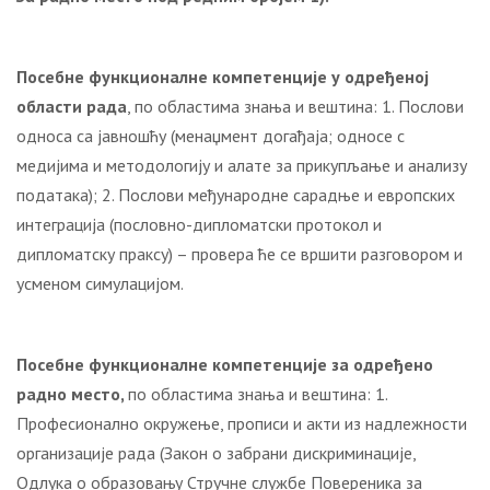
Посебне функционалне компетенције у одређеној
области рада
, по областима знања и вештина: 1. Послови
односа са јавношћу (менаџмент догађаја; односе с
медијима и методологију и алате за прикупљање и анализу
података); 2. Послови међународне сарадње и европских
интеграција (пословно-дипломатски протокол и
дипломатску праксу) – провера ће се вршити разговором и
усменом симулацијом.
Посебне функционалне компетенције за одређено
радно место,
по областима знања и вештина: 1.
Професионално окружење, прописи и акти из надлежности
организације рада (Закон о забрани дискриминације,
Одлука о образовању Стручне службе Повереника за