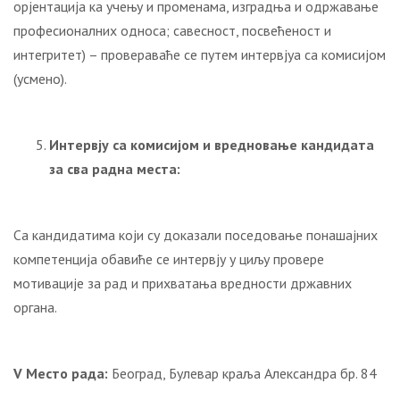
орјентација ка учењу и променама, изградња и одржавање
професионалних односа; савесност, посвећеност и
интегритет) – провераваће се путем интервјуа са комисијом
(усмено).
Интервју са комисијом и вредновање кандидата
за сва радна места
:
Са кандидатима који су доказали поседовање понашајних
компетенција обавиће се интервју у циљу провере
мотивације за рад и прихватања вредности државних
органа.
V
Место рада:
Београд, Булевар краља Александра бр. 84