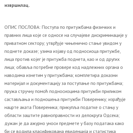
извршилац.
ОПИС ПОСЛОВА: Поступа по притужбама физичких и
правних лица које се односе на случајеве дискриминације у
приватном сектору; утврђује чињенично стање увидом у
поднете доказе; узима изјаву од подносиоца притужбе,
лица против којег је притужба поднета, као и од других
лица; обавља потребне провере код надлежних органа о
наводима изнетим у притужбама; комплетира доказни
материјал и документацију за поступање по притужбама;
пружа стручну помоћ подносиоцима притужби приликом
састављања и подношења притужби Поверенику; израђује
нацрте аката Повереника; прикупља податке о стању у
области заштите равноправности из делокруга Одсека;
дужан је да ажурно уноси предмете у базу података како
би се водила класификована евиденција и статистика