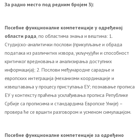
За радно место под редним бројем 3):
Посебне функционалне компетенције у одређеној
области рада
, по областима знања и вештина: 1.
Студијско-аналитички послови (прикупљање и обрада
података из различитих извора, укључујући и способност
критичког вредновања и анализирања доступних
информација); 2. Послови међународне сарадње и
европских интеграција (механизми координације и
извештавања у процесу приступања ЕУ; познавање прописа
ЕУ у контексту праћења усклађивања прописа Републике
Србије са прописима и стандардима Европске Уније) –
провера ће се вршити разговором и усменом симулацијом.
Посебне функционалне компетенције за одређено