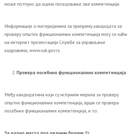
може потпуно да оцени поседовање ове компетенције.
Информације o материјалимa за припрему кандидата за
проверу општих функционалних компетенција могу се наћи
на интернет презентацији Службе за управљање
кадровима, www.suk.gov.rs.
Провера посебних функционалних компетенција
:
Међу кандидатима који су испунили мерила за проверу
општих функционалних компетенција, врши се провера
посебних функционалних компетенција, и то:
За радно место под редним бројем 1):