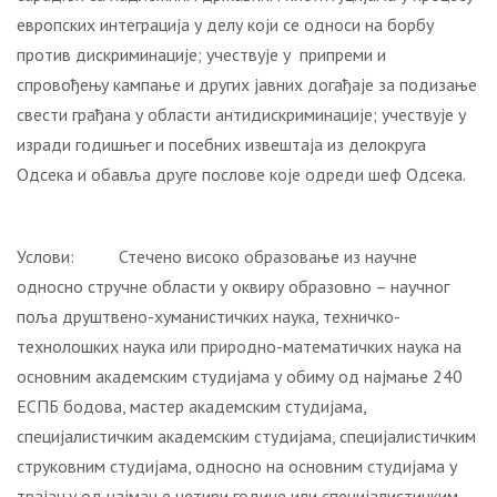
европских интеграција у делу који се односи на борбу
против дискриминације; учествује у припреми и
спровођењу кампање и других јавних догађаје за подизање
свести грађана у области антидискриминације; учествује у
изради годишњег и посебних извештаја из делокруга
Одсека и обавља друге послове које одреди шеф Одсека.
Услови: Стечено високо образовање из научне
односно стручне области у оквиру образовно – научног
поља друштвено-хуманистичких наука, техничко-
технолошких наука или природно-математичких наука на
основним академским студијама у обиму од најмање 240
ЕСПБ бодова, мастер академским студијама,
специјалистичким академским студијама, специјалистичким
струковним студијама, односно на основним студијама у
трајању од најмање четири године или специјалистичким