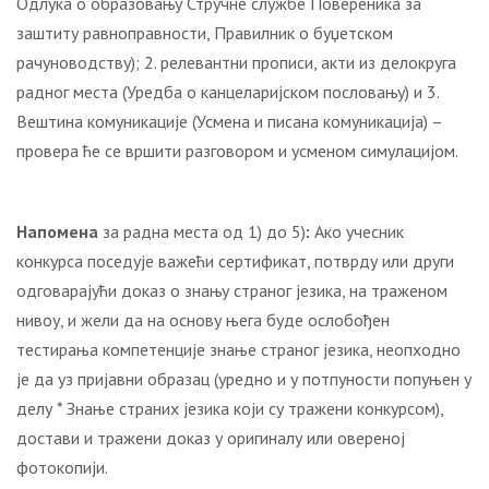
Одлука о образовању Стручне службе Повереника за
заштиту равноправности, Правилник о буџетском
рачуноводству); 2. релевантни прописи, акти из делокруга
радног места (Уредба о канцеларијском пословању) и 3.
Вештина комуникације (Усмена и писана комуникација) –
провера ће се вршити разговором и усменом симулацијом.
Напомена
за радна места од 1) до 5)
:
Ако учесник
конкурса поседује важећи сертификат, потврду или други
одговарајући доказ о знању страног језика, на траженом
нивоу, и жели да на основу њега буде ослобођен
тестирања компетенције знање страног језика, неопходно
је да уз пријавни образац (уредно и у потпуности попуњен у
делу * Знање страних језика који су тражени конкурсом),
достави и тражени доказ у оригиналу или овереној
фотокопији.