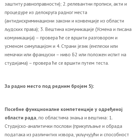
заштиту равноправности); 2. релевантни прописи, акти и
процедуре из делокруга радног места
(антидискриминациони закони и конвенције из области
људских права); 3. Вештина комуникације (Усмена и писана
комуникација) – провера ће се вршити разговором и
усменом симулацијом и 4. Страни језик (енглески или
немачки или француски – ниво Б2 или положен испит на
студијама) – провера ће се вршити путем теста.
За радно место под редним бројем 5):
Посебне функционалне компетенције у одређеној
области рада
, по областима знања и вештина: 1.
Студијско-аналитички послови (прикупљање и обрада
података из различитих извора, укључујући и способност