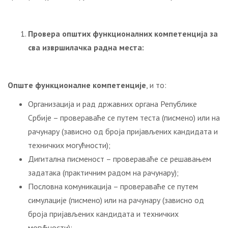
Провера општих функционалних компетенција за
сва извршилачка радна места:
Опште функционалне компетенције
, и то:
Организација и рад државних органа Републике
Србије – провераваће се путем теста (писмено) или на
рачунару (зависно од броја пријављених кандидата и
техничких могућности);
Дигитална писменост – провераваће се решавањем
задатака (практичним радом на рачунару);
Пословна комуникација – провераваће се путем
симулације (писмено) или на рачунару (зависно од
броја пријављених кандидата и техничких
могућности);