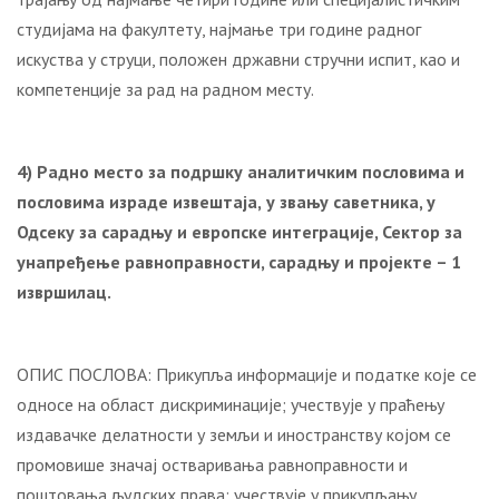
студијама на факултету, најмање три године радног
искуства у струци, положен државни стручни испит, као и
компетенције за рад на радном месту.
4) Радно место за подршку аналитичким пословима и
пословима израде извештаја,
у звању саветника, у
Одсеку за сарадњу и европске интеграције, Сектор за
унапређење равноправности, сарадњу и пројекте – 1
извршилац.
ОПИС ПОСЛОВА: Прикупља информације и податке које се
односе на област дискриминације; учествује у праћењу
издавачке делатности у земљи и иностранству којом се
промовише значај остваривања равноправности и
поштовања људских права; учествује у прикупљању