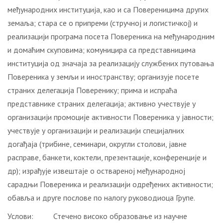
међународних институција, као и са Повереницима других
земаља; стара се о припреми (стручној и логистичкој) и
реализацији програма посета Повереника на међународним
и домаћим скуповима; комуницира са представницима
институција од значаја за реализацију службених путовања
Повереника у земљи и иностранству; организује посете
страних делегација Поверенику; прима и испраћа
представнике страних делегација; активно учествује у
организацији промоције активности Повереника у јавности;
учествује у организацији и реализацији специјалних
догађаја (трибине, семинари, округли столови, јавне
расправе, банкети, коктели, презентације, конференције и
др); израђује извештаје о оствареној међународној
сарадњи Повереника и реализацији одређених активности;
обавља и друге послове по налогу руководиоца Групе.
Услови: Стечено високо образовање из научне