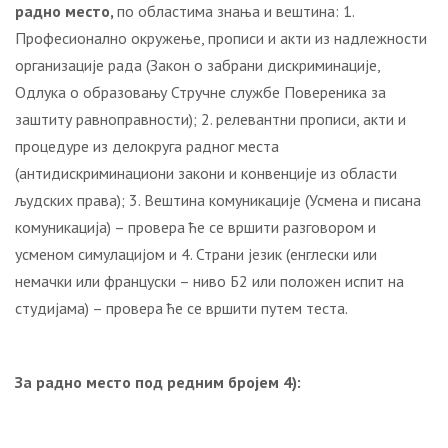
радно место,
по областима знања и вештина: 1.
Професионално окружење, прописи и акти из надлежности
организације рада (Закон о забрани дискриминације,
Одлука о образовању Стручне службе Повереника за
заштиту равноправности); 2. релевантни прописи, акти и
процедуре из делокруга радног места
(антидискриминациони закони и конвенције из области
људских права); 3. Вештина комуникације (Усмена и писана
комуникација) – провера ће се вршити разговором и
усменом симулацијом и 4. Страни језик (енглески или
немачки или француски – ниво Б2 или положен испит на
студијама) – провера ће се вршити путем теста.
За радно место под редним бројем 4):