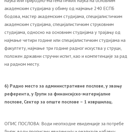
наука или природно-математичких наука на основним
академским студијама у обиму од најмање 240 ЕСПБ
бодова, мастер академским студијама, специјалистичким
академским студијама, специјалистичким струковним
студијама, односно на основним студијама у трајању од
најмање четири године или специјалистичким студијама на
факултету, најмање три године радног искуства у струци,
положен државни стручни испит, као и компетенције за рад
на радном месту.
6) Радно место за административне послове, у звању
референта, у Групи за финансијско-материјалне
послове, Сектор за опште послове – 1 извршилац.
ОПИС ПОСЛОВА: Води неопходне евиденције за потребе
Групе; води прописану евиденцију и реализује набавку