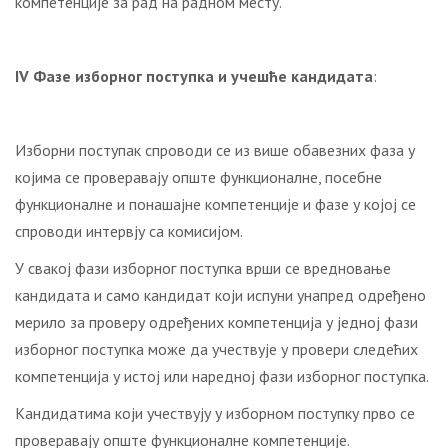
компетенције за рад на радном месту.
IV
Фазе изборног поступка и учешће кандидата
:
Изборни поступак спроводи се из више обавезних фаза у
којима се проверавају опште функционалне, посебне
функционалне и понашајне компетенције и фазе у којој се
спроводи интервју са комисијом.
У свакој фази изборног поступка врши се вредновање
кандидата и само кандидат који испуни унапред одређено
мерило за проверу одређених компетенција у једној фази
изборног поступка може да учествује у провери следећих
компетенција у истој или наредној фази изборног поступка.
Кандидатима који учествују у изборном поступку прво се
проверавају опште функционалне компетенције.