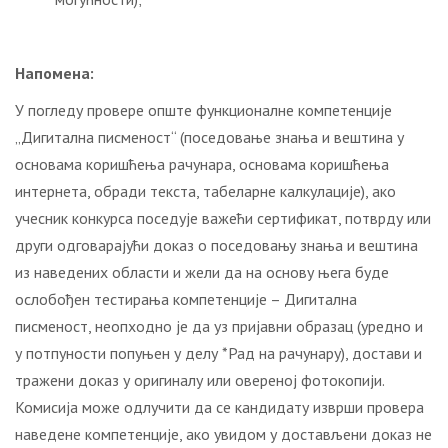
Напомена:
У погледу провере опште функционалне компетенције
„Дигитална писменост“ (поседовање знања и вештина у
основама коришћења рачунара, основама коришћења
интернета, обради текста, табеларне калкулације), ако
учесник конкурса поседује важећи сертификат, потврду или
други одговарајући доказ о поседовању знања и вештина
из наведених области и жели да на основу њега буде
ослобођен тестирања компетенције – Дигитална
писменост, неопходно је да уз пријавни образац (уредно и
у потпуности попуњен у делу *Рад на рачунару), достави и
тражени доказ у оригиналу или овереној фотокопији.
Комисија може одлучити да се кандидату изврши провера
наведене компетенције, ако увидом у достављени доказ не