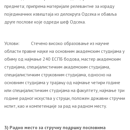
предмета; припрема материјале релевантне за израду
појединачних извештаја из делокруга Одсека и обавља
друге послове које одреди шеф Одсека.
Услови: Стечено високо образовање из научне
области правне науке на основним академским студијама у
обиму од најмање 240 ЕСПБ бодова, мастер академским
студијама, специјалистичким академским студијама,
специјалистичким струковним студијама, односно на
основним студијама у трајању од најмање четири године
или специјалистичким студијама на факултету, најмање три
године радног искуства у струци, положен државни стручни
испит, као и компетенције за рад на радном месту.
3) Радно место за стручну подршку пословима