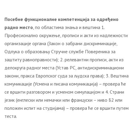
Посебне функционалне компетенција за одређено
радно место
, по областима знања и вештина 1.
Професионално окружење, прописи и акти из надлежности
организације органа (Закон о забрани дискриминације,
Одлука о образовању Стручне службе Повереника за
заштиту равноправности); 2. релевантни прописи, акти из
делокруга радног места (Устав РС, антидискриминациони
закони, пракса Европског суда за људска права); 3. Вештина
комуникације (Усмена и писана комуникација) – провера ће
се вршити разговором и усменом симулацијом и 4. Страни
језик (енглески или немачки или француски – ниво Б2 или
положен испит на студијама) – провера ће се вршити путем
теста.