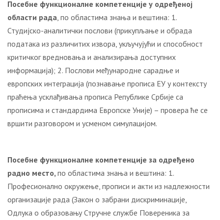
Посебне функционалне компетенције у одређеној
области рада
, по областима знања и вештина: 1.
Студијско-аналитички послови (прикупљање и обрада
података из различитих извора, укључујући и способност
критичког вредновања и анализирања доступних
информација); 2. Послови међународне сарадње и
европских интеграција (познавање прописа ЕУ у контексту
праћења усклађивања прописа Републике Србије са
прописима и стандардима Европске Уније) – провера ће се
вршити разговором и усменом симулацијом.
Посебне функционалне компетенције за одређено
радно место,
по областима знања и вештина: 1.
Професионално окружење, прописи и акти из надлежности
организације рада (Закон о забрани дискриминације,
Одлука о образовању Стручне службе Повереника за