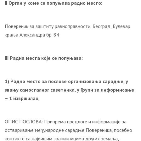
II
Орган у коме се попуњава радн
о
мест
о
:
Повереник за заштиту равноправности, Београд, Булевар
краља Александра бр. 84
III
Радн
а
мест
а
кој
е
се попуњава:
1) Радно место за послове организовања сарадње, у
звању самосталног саветника, у Групи за информисање
– 1 извршилац
.
ОПИС ПОСЛОВА: Припрема предлоге и информације за
остваривање међународне сарадње Повереника, посебно
контакте са највишим званичницима других земаља,