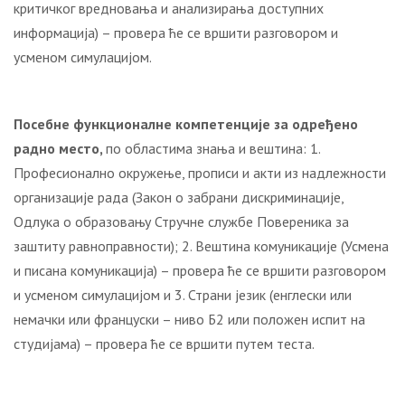
критичког вредновања и анализирања доступних
информација) – провера ће се вршити разговором и
усменом симулацијом.
Посебне функционалне компетенције за одређено
радно место,
по областима знања и вештина: 1.
Професионално окружење, прописи и акти из надлежности
организације рада (Закон о забрани дискриминације,
Одлука о образовању Стручне службе Повереника за
заштиту равноправности); 2. Вештина комуникације (Усмена
и писана комуникација) – провера ће се вршити разговором
и усменом симулацијом и 3. Страни језик (енглески или
немачки или француски – ниво Б2 или положен испит на
студијама) – провера ће се вршити путем теста.