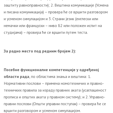
заштиту равноправности); 2. Вештина комуникације (Усмена
и писана комуникација) – провера ће се вршити разговором
и усменом симулацијом и 3. Страни језик (енглески или
немачки или француски – ниво Б2 или положен испит на
студијама) – провера ће се вршити путем теста.
За радно место под редним бројем 2):
Посебне функционалне компетенције у одређеној
области рада
, по областима знања и вештина: 1.
Нормативни послови – примена номотехничих и правно-
техничких правила за израду правних аката (усаглашеност
прописа и општих аката у правном систему); и 2. Управно-
правни послови (Општи управни поступак) – провера ће се
вршити разговором и усменом симулацијом.