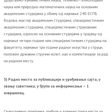
друштвено-хуманистичких наука, техничко-технолошких
наука или природно-математичких наука на основним
академским студијама у обиму од најмање 240 ЕСПБ
бодова, мастер академским студијама, специјалистичким
академским студијама, специјалистичким струковним
студијама, односно на основним студијама у трајању од
најмање четири године или специјалистичким студијама на
факултету, најмање три године радног искуства у струци,
положен државни стручни испит, као и компетенције за рад
на радном месту.
5) Радно место за публикације и уређивање сајта, у
звању саветника, у Групи за информисање – 1
извршилац.
Свaкoднeвнo припрема, уређује и администрира вести за