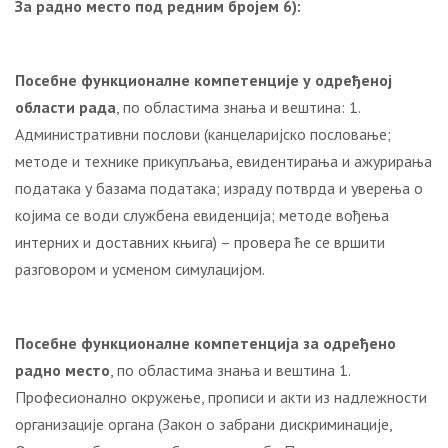
За радно место под редним бројем
6
):
Посебне функционалне компетенције у одређеној
области рада
, по областима знања и вештина: 1.
Административни послови (канцеларијско пословање;
методе и технике прикупљања, евидентирања и ажурирања
података у базама података; израду потврда и уверења о
којима се води службена евиденција; методе вођења
интерних и доставних књига) – провера ће се вршити
разговором и усменом симулацијом.
Посебне функционалне компетенција за одређено
радно место
, по областима знања и вештина 1.
Професионално окружење, прописи и акти из надлежности
организације органа (Закон о забрани дискриминације,