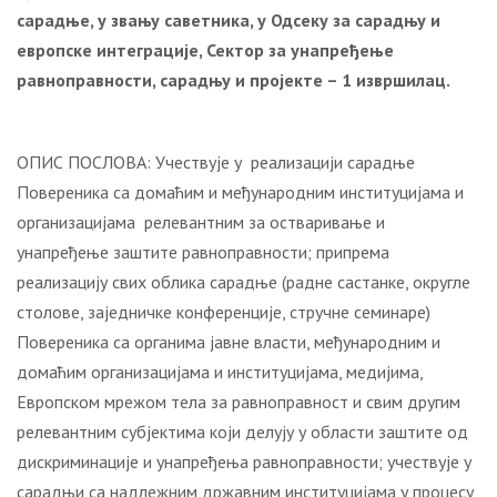
сарадње, у звању саветника, у Одсеку за сарадњу и
европске интеграције, Сектор за унапређење
равноправности, сарадњу и пројекте – 1 извршилац.
ОПИС ПОСЛОВА: Учествује у реализацији сарадње
Повереника са домаћим и међународним институцијама и
организацијама релевантним за остваривање и
унапређење заштите равноправности; припрема
реализацију свих облика сарадње (радне састанке, округле
столове, заједничке конференције, стручне семинаре)
Повереника са органима јавне власти, међународним и
домаћим организацијама и институцијама, медијима,
Европском мрежом тела за равноправност и свим другим
релевантним субјектима који делују у области заштите од
дискриминације и унапређења равноправности; учествује у
сарадњи са надлежним државним институцијама у процесу