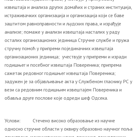
извештаја и анализа других домаћих и страних институција,
истраживачких организација и организација који се баве
заштитом равноправности и људских права, и израђује
анализе; помаже у анализи извештаја насталих у раду
осталих организационих јединица Стручне службе и пружа
стручну помоћ у припреми појединачних извештаја
организационих јединица; учествује у припреми и изради
годишњег и посебног извештаја Повереника; припрема
сажетак редовног годишњег извештаја Повереника;
задужен је за објављивање акта у Службеном гласнику РС у
вези са редовним годишњим извештајем Повереника и
обавља друге послове које одреди шеф Одсека.
Услови: Стечено високо образовање из научне
односно стручне области у оквиру образовно научног поља