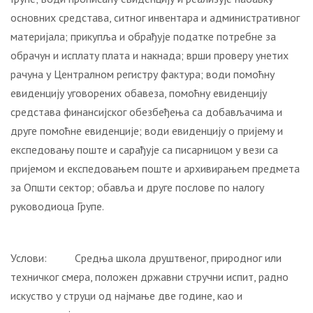
основних средстава, ситног инвентара и административног
материјала; прикупља и обрађује податке потребне за
обрачун и исплату плата и накнада; врши проверу унетих
рачуна у Централном регистру фактура; води помоћну
евиденцију уговорених обавеза, помоћну евиденцију
средстава финансијског обезбеђења са добављачима и
друге помоћне евиденције; води евиденцију о пријему и
експедовању поште и сарађује са писарницом у вези са
пријемом и експедовањем поште и архивирањем предмета
за Општи сектор; обавља и друге послове по налогу
руководиоца Групе.
Услови: Средња школа друштвеног, природног или
техничког смера, положен државни стручни испит, радно
искуство у струци од најмање две године, као и