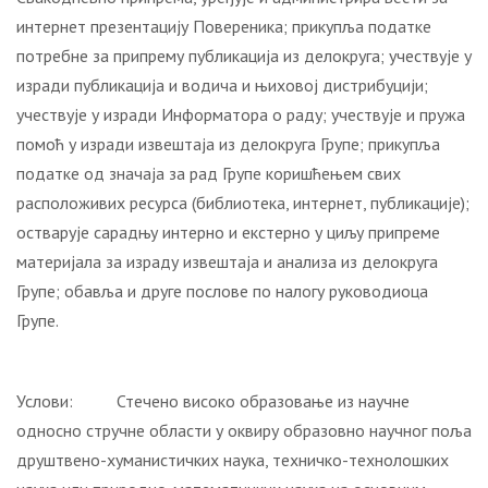
интернет презентацију Повереника; прикупља податке
потребне за припрему публикација из делокруга; учествује у
изради публикација и водича и њиховој дистрибуцији;
учествује у изради Информатора о раду; учествује и пружа
помоћ у изради извештаја из делокруга Групe; прикупља
податке од значаја за рад Групe коришћењем свих
расположивих ресурса (библиотека, интернет, публикације);
остварује сарадњу интерно и екстерно у циљу припреме
материјала за израду извештаја и анализа из делокруга
Групe; oбaвљa и друге послове по налогу руководиоца
Групе.
Услови: Стечено високо образовање из научне
односно стручне области у оквиру образовно научног поља
друштвено-хуманистичких наука, техничко-технолошких