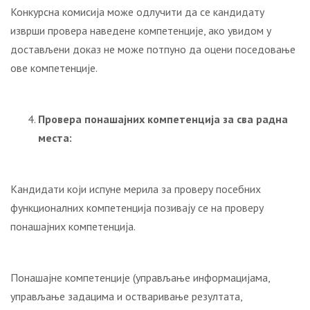
Конкурсна комисија може одлучити да се кандидату
изврши провера наведене компетенције, ако увидом у
достављени доказ не може потпуно да оцени поседовање
ове компетенције.
Провера понашајних компетенција
за сва радна
места
:
Кандидати који испуне мерила за проверу посебних
функционалних компетенција позивају се на проверу
понашајних компетенција.
Понашајне компетенције (управљање информацијама,
управљање задацима и остваривање резултата,