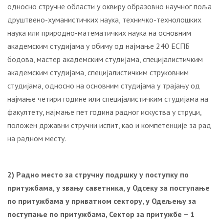
односно стручне области у оквиру образовно научног поља
друштвено-хуманистичких наука, техничко-технолошких
наука или природно-математичких наука на основним
академским студијама у обиму од најмање 240 ЕСПБ
бодова, мастер академским студијама, специјалистичким
академским студијама, специјалистичким струковним
студијама, односно на основним студијама у трајању од
најмање четири године или специјалистичким студијама на
факултету, најмање пет година радног искуства у струци,
положен државни стручни испит, као и компетенције за рад
на радном месту.
2) Радно место за стручну подршку у поступку по
притужбама, у звању саветника, у Одсеку за поступање
по притужбама у приватном сектору, у Одељењу за
поступање по притужбама, Сектор за притужбе – 1