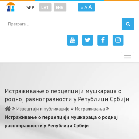
A
A
ЋИР
LAT
ENG
A
Togg
navig
Истраживање о перцепцији мушкараца о
родној равноправности у Републици Србији
Извештаји и публикације
Истраживања
Истраживање о перцепцији мушкараца о родној
равноправности у Републици Србији