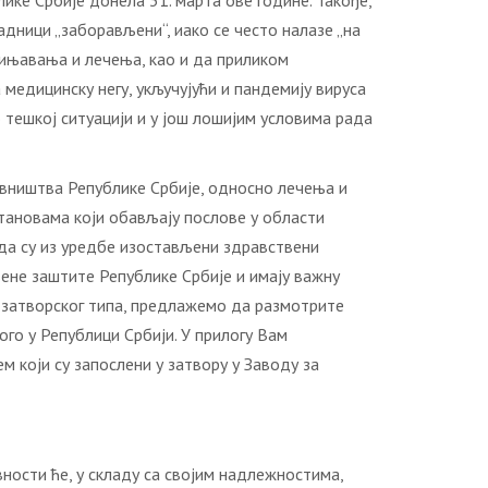
ике Србије донела 31. марта ове године. Такође,
адници „заборављени“, иако се често налазе „на
рињавања и лечења, као и да приликом
медицинску негу, укључујући и пандемију вируса
 тешкој ситуацији и у још лошијим условима рада
овништва Републике Србије, односно лечења и
тановама који обављају послове у области
 да су из уредбе изостављени здравствени
вене заштите Републике Србије и имају важну
а затворског типа, предлажемо да размотрите
го у Републици Србији. У прилогу Вам
 који су запослени у затвору у Заводу за
ости ће, у складу са својим надлежностима,