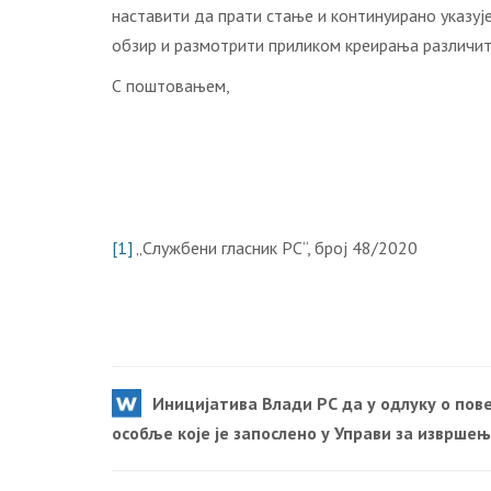
наставити да прати стање и континуирано указује
обзир и размотрити приликом креирања различити
С поштовањем,
[1]
„Службени гласник РС“, број 48/2020
Иницијатива Влади РС да у одлуку о по
особље које је запослено у Управи за изврше