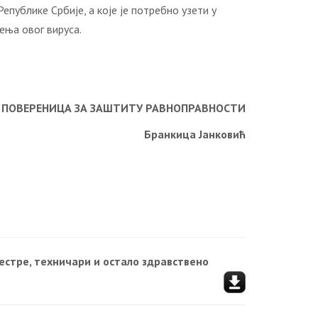
епублике Србије, а које је потребно узети у
ења овог вируса.
ПОВЕРЕНИЦА ЗА ЗАШТИТУ РАВНОПРАВНОСТИ
Бранкица Јанковић
естре, техничари и остало здравствено