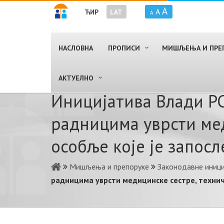
A
A
ЋИР
LAT
A
НАСЛОВНА
ПРОПИСИ
МИШЉЕЊА И ПРЕ
AКТУЕЛНО
Иницијатива Влади РС
радницима уврсти мед
особље које је запос
Мишљења и препоруке
Законодавне иниц
радницима уврсти медицинске сестре, технича