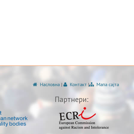
Насловна
|
Контакт
|
Мапа сајта
Партнери: