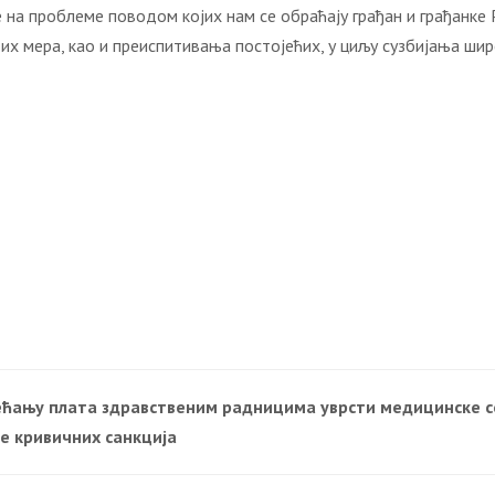
 на проблеме поводом којих нам се обраћају грађан и грађанке Р
х мера, као и преиспитивања постојећих, у циљу сузбијања шир
већању плата здравственим радницима уврсти медицинске с
ње кривичних санкција