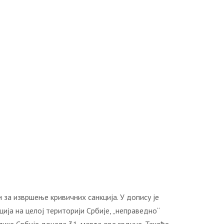
 за извршење кривичних санкција. У допису је
ија на целој територији Србије, „неправедно“