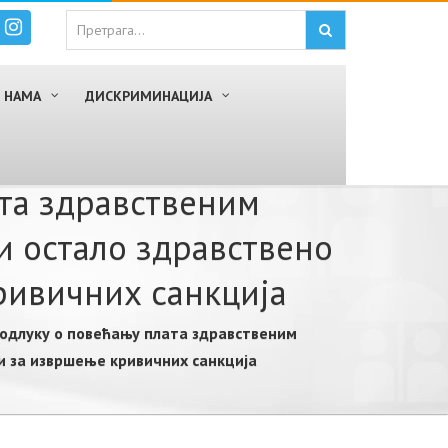
 НАМА
ДИСКРИМИНАЦИЈА
ата здравственим
и остало здравствено
ривичних санкција
 одлуку о повећању плата здравственим
ви за извршење кривичних санкција