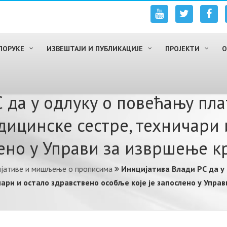
ПОРУКЕ
ИЗВЕШТАЈИ И ПУБЛИКАЦИЈЕ
ПРОЈЕКТИ
О
 да у одлуку о повећању пл
ицинске сестре, техничари 
лено у Управи за извршење к
ијативе и мишљење о прописима
Иницијатива Влади РС да у
ри и остало здравствено особље које је запослено у Упра