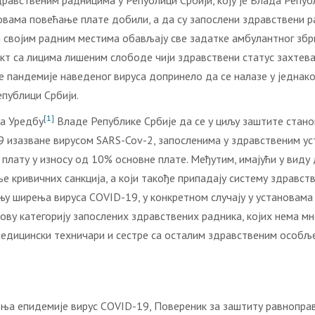
равственим радницима у Републици Србији, коју је Влада Републ
овама повећање плате добили, а да су запослени здравствени р
а својим радним местима обављају све задатке амбулантног зб
кт са лицима лишеним слободе чији здравствени статус захтева 
ње пандемије наведеног вируса допринело да се налазе у једнако
епублици Србији.
[1]
а Уредбу
Владе Републике Србије да се у циљу заштите стан
изазване вирусом SARS-Cov-2, запосленима у здравственим ус
плату у износу од 10% основне плате. Међутим, имајући у виду
е кривичних санкција, а који такође припадају систему здравст
јању ширења вируса COVID-19, у конкретном случају у установам
ву категорију запослених здравствених радника, којих нема мно
едицински техничари и сестре са осталим здравственим особљем
ња епидемије вирус COVID-19, Повереник за заштиту равноправн