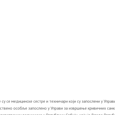
у се медицинске сестре и техничари који су запослени у Управи
вствено особље запослено у Управи за извршење кривичних санкц