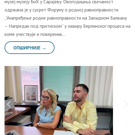
музеј музеју БиХ у Сарајеву. Овогодишња свечаност
одржана је у сусрет Форуму о родној равноправности
„Унапређење родне равноправности на Западном Балкану
– Напредак под притиском“ у оквиру Берлинског процеса на
коме учествује и повереник…
ОПШИРНИЈЕ →