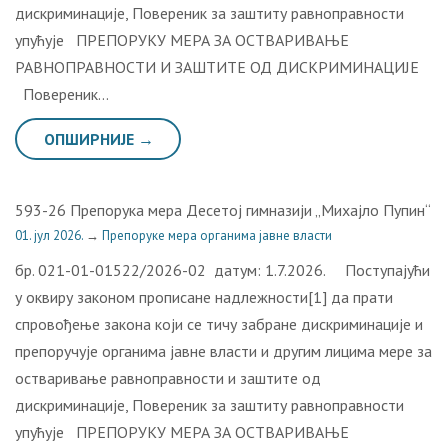
дискриминације, Повереник за заштиту равноправности
упућује ПРЕПОРУКУ МЕРА ЗА ОСТВАРИВАЊЕ
РАВНОПРАВНОСТИ И ЗАШТИТЕ ОД ДИСКРИМИНАЦИЈЕ
Повереник…
ОПШИРНИЈЕ →
593-26 Препорука мера Десетој гимназији „Михајло Пупин“
01. јул 2026.
→
Препоруке мера органима јавне власти
бр. 021-01-01522/2026-02 датум: 1.7.2026. Поступајући
у оквиру законом прописане надлежности[1] да прати
спровођење закона који се тичу забране дискриминације и
препоручује органима јавне власти и другим лицима мере за
остваривање равноправности и заштите од
дискриминације, Повереник за заштиту равноправности
упућује ПРЕПОРУКУ МЕРА ЗА ОСТВАРИВАЊЕ