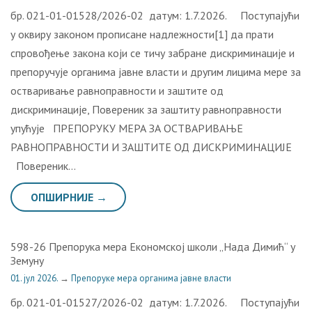
бр. 021-01-01528/2026-02 датум: 1.7.2026. Поступајући
у оквиру законом прописане надлежности[1] да прати
спровођење закона који се тичу забране дискриминације и
препоручује органима јавне власти и другим лицима мере за
остваривање равноправности и заштите од
дискриминације, Повереник за заштиту равноправности
упућује ПРЕПОРУКУ МЕРА ЗА ОСТВАРИВАЊЕ
РАВНОПРАВНОСТИ И ЗАШТИТЕ ОД ДИСКРИМИНАЦИЈЕ
Повереник…
ОПШИРНИЈЕ →
598-26 Препорука мера Економској школи „Нада Димић“ у
Земуну
01. јул 2026.
→
Препоруке мера органима јавне власти
бр. 021-01-01527/2026-02 датум: 1.7.2026. Поступајући