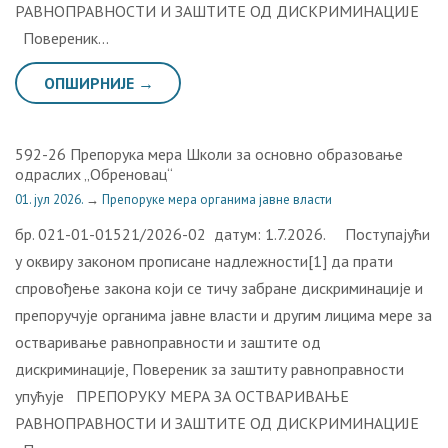
РАВНОПРАВНОСТИ И ЗАШТИТЕ ОД ДИСКРИМИНАЦИЈЕ
Повереник…
ОПШИРНИЈЕ →
592-26 Препорука мера Школи за основно образовање
одраслих „Обреновац“
01. јул 2026.
→
Препоруке мера органима јавне власти
бр. 021-01-01521/2026-02 датум: 1.7.2026. Поступајући
у оквиру законом прописане надлежности[1] да прати
спровођење закона који се тичу забране дискриминације и
препоручује органима јавне власти и другим лицима мере за
остваривање равноправности и заштите од
дискриминације, Повереник за заштиту равноправности
упућује ПРЕПОРУКУ МЕРА ЗА ОСТВАРИВАЊЕ
РАВНОПРАВНОСТИ И ЗАШТИТЕ ОД ДИСКРИМИНАЦИЈЕ