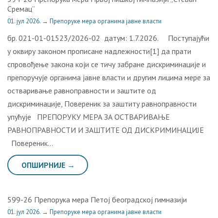
Сремац“
01. јул 2026.
→
Препоруке мера органима јавне власти
бр. 021-01-01523/2026-02 датум: 1.7.2026. Поступајући
у оквиру законом прописане надлежности[1] да прати
спровођење закона који се тичу забране дискриминације и
препоручује органима јавне власти и другим лицима мере за
остваривање равноправности и заштите од
дискриминације, Повереник за заштиту равноправности
упућује ПРЕПОРУКУ МЕРА ЗА ОСТВАРИВАЊЕ
РАВНОПРАВНОСТИ И ЗАШТИТЕ ОД ДИСКРИМИНАЦИЈЕ
Повереник…
ОПШИРНИЈЕ →
599-26 Препорука мера Петој београдској гимназији
01. јул 2026.
→
Препоруке мера органима јавне власти