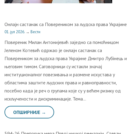
Онлајн састанак са Повереником за људска права Украјине
01. јул 2026.
→
Вести
Повереник Милан Антонијевић заједно са помоћницом
Јеленом Котевић одржао је онлајн састанак са
Повереником за људска права Украјине Дмитро Лубінець и
његовим тимом. Саговорници су истакли значај
институционалног повезивања и размене искустава у
областима заштите људских права и равноправности,
посебно када је реч о групама које су у већем ризику од
искључености и дискриминације. Тема…
ОПШИРНИЈЕ →
594-26 Препорука мера Првој нишкој гимназији „Стеван