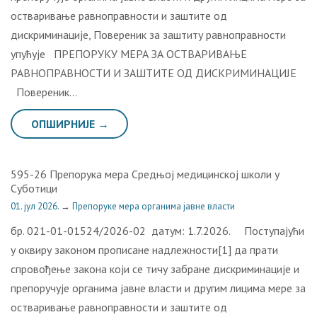
остваривање равноправности и заштите од
дискриминације, Повереник за заштиту равноправности
упућује ПРЕПОРУКУ МЕРА ЗА ОСТВАРИВАЊЕ
РАВНОПРАВНОСТИ И ЗАШТИТЕ ОД ДИСКРИМИНАЦИЈЕ
Повереник…
ОПШИРНИЈЕ →
595-26 Препорука мера Средњој медицинској школи у
Суботици
01. јул 2026.
→
Препоруке мера органима јавне власти
бр. 021-01-01524/2026-02 датум: 1.7.2026. Поступајући
у оквиру законом прописане надлежности[1] да прати
спровођење закона који се тичу забране дискриминације и
препоручује органима јавне власти и другим лицима мере за
остваривање равноправности и заштите од