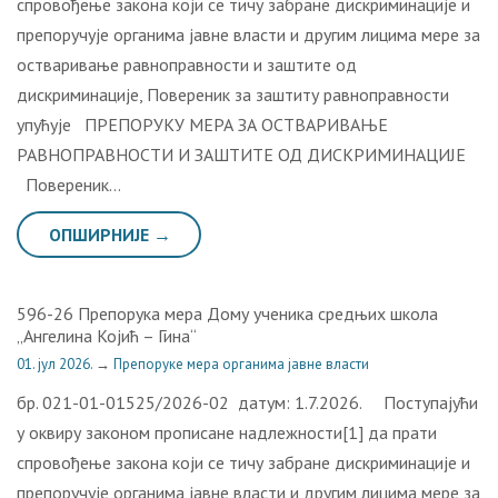
спровођење закона који се тичу забране дискриминације и
препоручује органима јавне власти и другим лицима мере за
остваривање равноправности и заштите од
дискриминације, Повереник за заштиту равноправности
упућује ПРЕПОРУКУ МЕРА ЗА ОСТВАРИВАЊЕ
РАВНОПРАВНОСТИ И ЗАШТИТЕ ОД ДИСКРИМИНАЦИЈЕ
Повереник…
ОПШИРНИЈЕ →
596-26 Препорука мера Дому ученика средњих школа
„Ангелина Којић – Гина“
01. јул 2026.
→
Препоруке мера органима јавне власти
бр. 021-01-01525/2026-02 датум: 1.7.2026. Поступајући
у оквиру законом прописане надлежности[1] да прати
спровођење закона који се тичу забране дискриминације и
препоручује органима јавне власти и другим лицима мере за