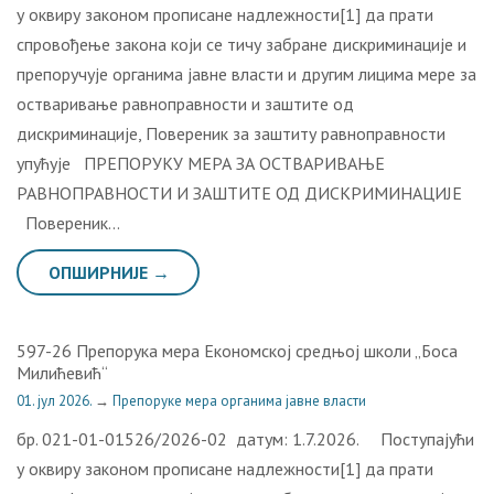
у оквиру законом прописане надлежности[1] да прати
спровођење закона који се тичу забране дискриминације и
препоручује органима јавне власти и другим лицима мере за
остваривање равноправности и заштите од
дискриминације, Повереник за заштиту равноправности
упућује ПРЕПОРУКУ МЕРА ЗА ОСТВАРИВАЊЕ
РАВНОПРАВНОСТИ И ЗАШТИТЕ ОД ДИСКРИМИНАЦИЈЕ
Повереник…
ОПШИРНИЈЕ →
597-26 Препорука мера Економској средњој школи „Боса
Милићевић“
01. јул 2026.
→
Препоруке мера органима јавне власти
бр. 021-01-01526/2026-02 датум: 1.7.2026. Поступајући
у оквиру законом прописане надлежности[1] да прати