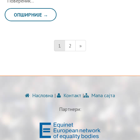
Повереник…
ОПШИРНИЈЕ →
1
2
»
Насловна
|
Контакт
|
Мапа сајта
Партнери: