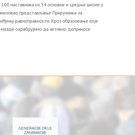
 100 наставника из 54 основне и средње школе у
ганизовао представљање Приручника за
пређењу равноправности. Кроз образовање које
и, младе охрабрујемо да активно доприносе