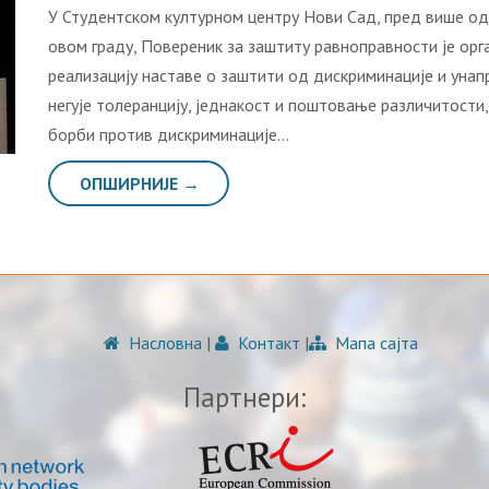
У Студентском културном центру Нови Сад, пред више од
овом граду, Повереник за заштиту равноправности је ор
реализацију наставе о заштити од дискриминације и уна
негује толеранцију, једнакост и поштовање различитост
борби против дискриминације…
ОПШИРНИЈЕ →
Насловна
|
Контакт
|
Мапа сајта
Партнери: