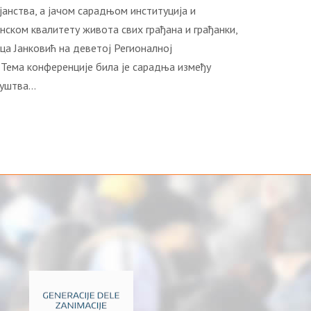
анства, а јачом сарадњом институција и
ском квалитету живота свих грађана и грађанки,
ца Јанковић на деветој Регионалној
 Тема конференције била је сарадња између
руштва…