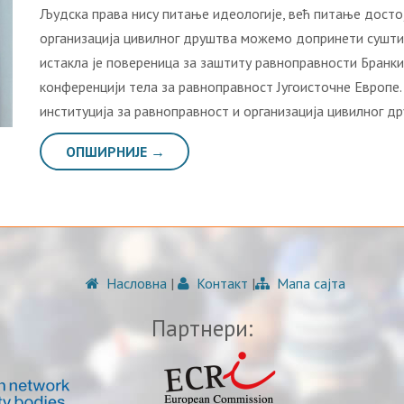
Људска права нису питање идеологије, већ питање достој
организација цивилног друштва можемо допринети суштин
истакла је повереница за заштиту равноправности Бранки
конференцији тела за равноправност Југоисточне Европе.
институција за равноправност и организација цивилног д
ОПШИРНИЈЕ →
Насловна
|
Контакт
|
Мапа сајта
Партнери: