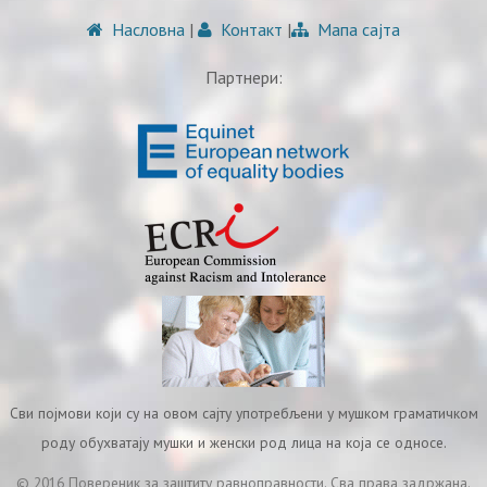
Насловна
|
Контакт
|
Мапа сајта
Партнери:
Сви појмови који су на овом сајту употребљени у мушком граматичком
роду обухватају мушки и женски род лица на која се односе.
© 2016 Повереник за заштиту равноправности. Сва права задржана.