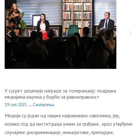
У сусрет деценији награде за толеранцију: подршка
медијима кључна у борби за равноправност
19. сеп 2025.
→
Саопштења
Медији су један од наших најважнијих савезника, јер,
колико год да институција учини за грађане, кроз утврђене
случајеве дискриминације, иницијативе, препоруке,