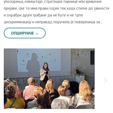
упозорења, извештаје, стратешке парнице или кривичне
пријаве, све то има прави одјек тек када стигне до јавности
и охрабри друге грађане да не ћуте и не трпе
дискриминацију и неправду, поручила је повереница за…
ОПШИРНИЈЕ →