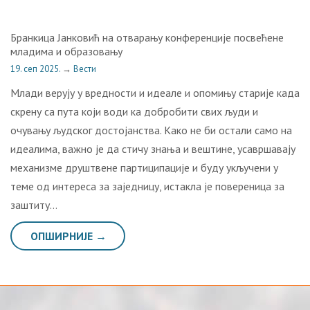
Бранкица Јанковић на отварању конференције посвећене
младима и образовању
19. сеп 2025.
→
Вести
Млади верују у вредности и идеале и опомињу старије када
скрену са пута који води ка добробити свих људи и
очувању људског достојанства. Како не би остали само на
идеалима, важно је да стичу знања и вештине, усавршавају
механизме друштвене партиципације и буду укључени у
теме од интереса за заједницу, истакла је повереница за
заштиту…
ОПШИРНИЈЕ →