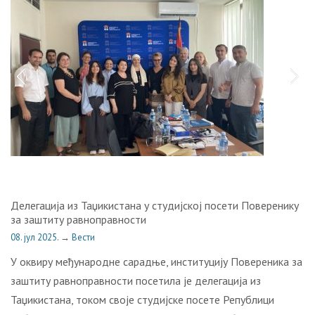
Делегација из Таџикистана у студијској посети Поверенику
за заштиту равноправности
08. јул 2025.
→
Вести
У оквиру међународне сарадње, институцију Повереника за
заштиту равноправности посетила је делегација из
Таџикистана, током своје студијске посете Републици