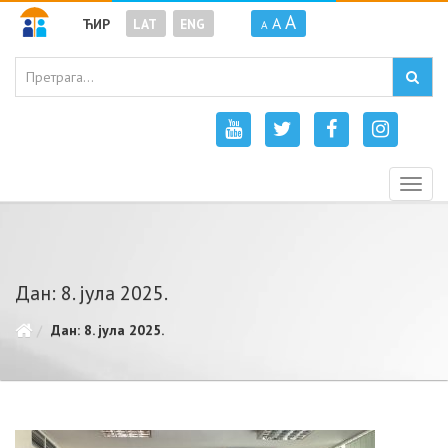
A
A
ЋИР
LAT
ENG
A
Togg
navig
Дан: 8. јула 2025.
Дан: 8. јула 2025.