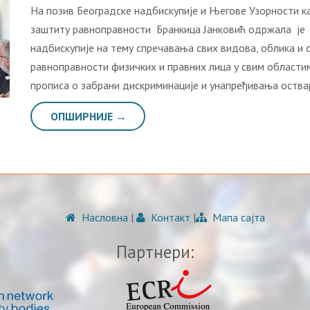
На позив Београдске надбискупије и Његове Узорности 
заштиту равноправности Бранкица Јанковић одржала је
надбискупије на тему спречавања свих видова, облика и 
равноправности физичких и правних лица у свим област
прописа о забрани дискриминације и унапређивања оств
ОПШИРНИЈЕ →
Насловна
|
Контакт
|
Мапа сајта
Партнери: