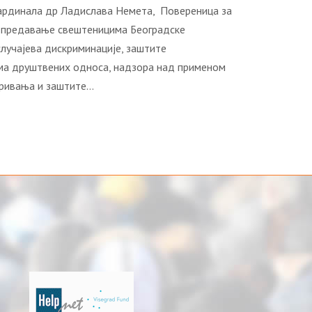
кардинала др Ладислава Немета, Повереница за
 предавање свештеницима Београдске
случајева дискриминације, заштите
има друштвених односа, надзора над применом
аривања и заштите…