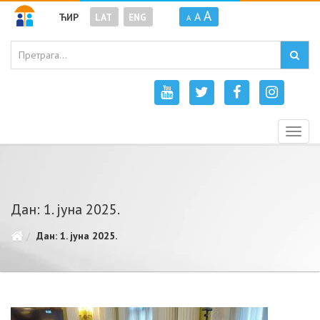
A
A
ЋИР
LAT
ENG
A
Togg
navig
Дан: 1. јуна 2025.
Дан: 1. јуна 2025.