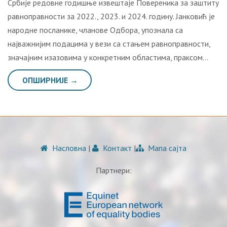
Србије редовне годишње извештаје Повереника за заштиту
равноправности за 2022., 2023. и 2024. годину. Јанковић је
народне посланике, чланове Одбора, упознала са
најважнијим подацима у вези са стањем равноправности,
значајним изазовима у конкретним областима, праксом…
ОПШИРНИЈЕ →
Насловна
|
Контакт
|
Мапа сајта
Партнери: