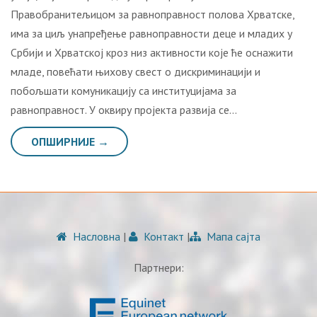
Правобранитељицом за равноправност полова Хрватске,
има за циљ унапређење равноправности деце и младих у
Србији и Хрватској кроз низ активности које ће оснажити
младе, повећати њихову свест о дискриминацији и
побољшати комуникацију са институцијама за
равноправност. У оквиру пројекта развија се…
ОПШИРНИЈЕ →
Насловна
|
Контакт
|
Мапа сајта
Партнери: