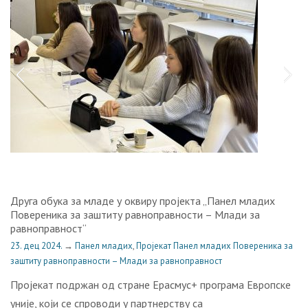
Друга обука за младе у оквиру пројекта „Панел младих
Повереника за заштиту равноправности – Млади за
равноправност“
23. дец 2024.
→
Панел младих
,
Пројекат Панел младих Повереника за
заштиту равноправности – Млади за равноправност
Пројекат подржан од стране Ерасмус+ програма Европске
уније, који се спроводи у партнерству са