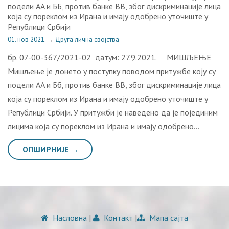
подeли AA и ББ, против банке ВВ, због дискриминације лица
која су пореклом из Ирана и имају одобрено уточиште у
Републици Србији
01. нов 2021.
→
Друга лична својства
бр. 07-00-367/2021-02 датум: 27.9.2021. МИШЉЕЊЕ
Мишљење је донето у поступку поводом притужбе коју су
подeли AA и Бб, против банке ВВ, због дискриминације лица
која су пореклом из Ирана и имају одобрено уточиште у
Републици Србији. У притужби је наведено да је појединим
лицима која су пореклом из Ирана и имају одобрено…
ОПШИРНИЈЕ →
Насловна
|
Контакт
|
Мапа сајта