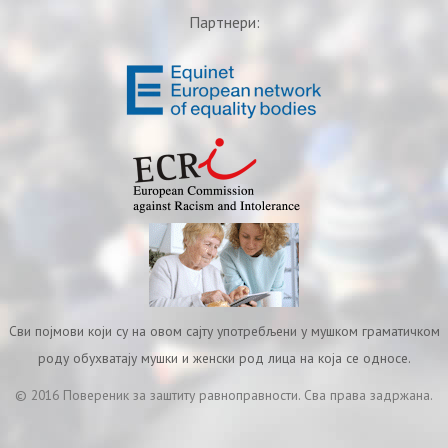
Партнери:
Сви појмови који су на овом сајту употребљени у мушком граматичком
роду обухватају мушки и женски род лица на која се односе.
© 2016 Повереник за заштиту равноправности. Сва права задржана.