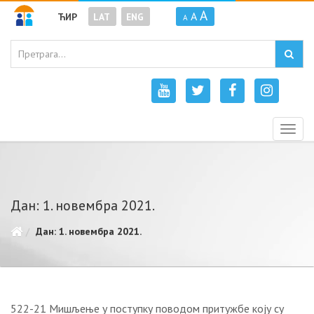
A
A
ЋИР
LAT
ENG
A
Togg
navig
Дан: 1. новембра 2021.
Дан: 1. новембра 2021.
522-21 Мишљење у поступку поводом притужбе коју су