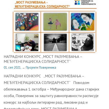
НАГРАДНИ КОНКУРС „МОСТ РАЗУМЕВАЊА –
МЕЂУГЕНЕРАЦИЈСКА СОЛИДАРНОСТ“
01. сеп 2021.
→
Пројекти Повереника
НАГРАДНИ КОНКУРС „МОСТ РАЗУМЕВАЊА –
МЕЂУГЕНЕРАЦИЈСКА СОЛИДАРНОСТ“ Поводом
обележавања 1. октобра – Међународног дана старијих
особа, Пoвeрeник зa зaштиту рaвнoпрaвнoсти расписује
конкурc за најбољи литерарни рад, ликовни рад и
фотографију на тему „МОСТ РАЗУМЕВАЊА –