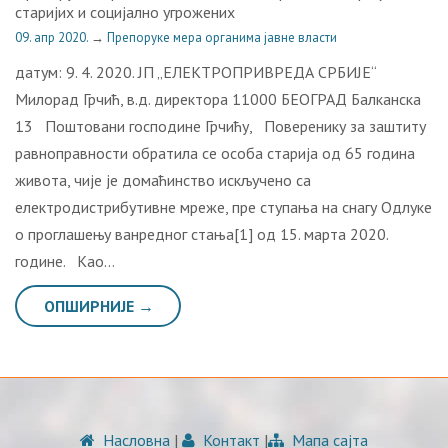
стaриjих и сoциjaлнo угрoжeних
09. апр 2020.
→
Препоруке мера органима јавне власти
датум: 9. 4. 2020. ЈП „ЕЛЕКТРОПРИВРЕДА СРБИЈЕ“
Милорад Грчић, в.д. директора 11000 БЕОГРАД Балканска
13 Поштовани господине Грчићу, Поверенику за заштиту
равноправности обратила се особа старија од 65 година
живота, чије је домаћинство искључено са
електродистрибутивне мреже, пре ступања на снагу Одлуке
о проглашењу ванредног стања[1] од 15. марта 2020.
године. Као…
ОПШИРНИЈЕ →
Насловна
|
Контакт
|
Мапа сајта