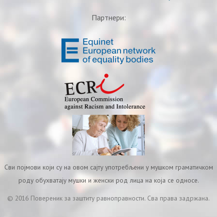
Партнери:
Сви појмови који су на овом сајту употребљени у мушком граматичком
роду обухватају мушки и женски род лица на која се односе.
© 2016 Повереник за заштиту равноправности. Сва права задржана.