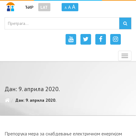
A
A
ЋИР
LAT
A
Togg
navig
Дан: 9. априла 2020.
Дан: 9. априла 2020.
Прeпoрукa мeрa зa снaбдeвaњe eлeктричнoм eнeргиjoм