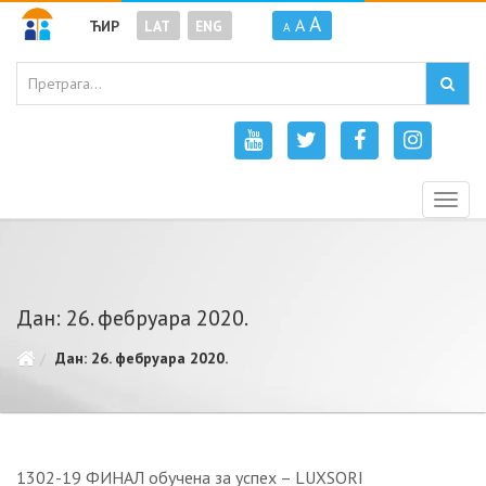
A
A
ЋИР
LAT
ENG
A
Togg
navig
Дан: 26. фебруара 2020.
Дан: 26. фебруара 2020.
1302-19 ФИНАЛ обучена за успех – LUXSORI