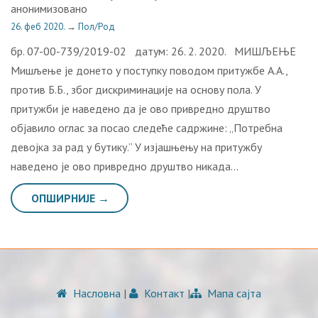
анонимизовано
26. феб 2020.
→
Пол/Род
бр. 07-00-739/2019-02 датум: 26. 2. 2020. МИШЉЕЊЕ
Мишљење је донето у поступку поводом притужбе А.А.,
против Б.Б., због дискриминације на основу пола. У
притужби је наведено да је ово привредно друштво
објавило оглас за посао следеће садржине: „Потребна
девојка за рад у бутику.” У изјашњењу на притужбу
наведено је ово привредно друштво никада…
ОПШИРНИЈЕ →
Насловна
|
Контакт
|
Мапа сајта