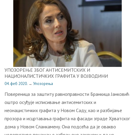
УПОЗОРЕЊЕ ЗБОГ АНТИСЕМИТСКИХ И
НАЦИОНАЛИСТИЧКИХ ГРАФИТА У ВОЈВОДИНИ
04. феб 2020.
→
Упозорења
Повереница за заштиту равноправности Бранкица Јанковић
оштро осуђује исписивање антисемитских и
неонацистичких графита у Новом Саду, као и разбијањe
прозора и исцртавања графита на фасади зграде Хрватског
дома у Новом Сланкамену. Она подсећа да је овакво
недопустиво понашање забрањено законом и да не