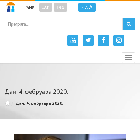
A
A
ЋИР
LAT
ENG
A
Togg
navig
Дан: 4. фебруара 2020.
Дан: 4. фебруара 2020.