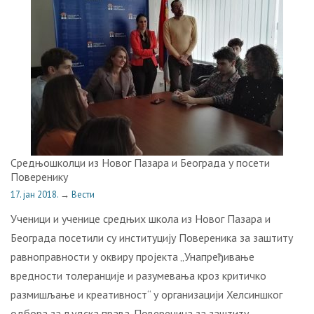
Средњошколци из Новог Пазара и Београда у посети
Поверенику
17. јан 2018.
→
Вести
Ученици и ученице средњих школа из Новог Пазара и
Београда посетили су институцију Повереника за заштиту
равноправности у оквиру пројекта „Унапређивање
вредности толеранције и разумевања кроз критичко
размишљање и креативност“ у организацији Хелсиншког
одбора за људска права. Повереница за заштиту