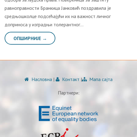
равноправности Бранкица Јанковић поздравила је
средњошколце подсећајући их на важност личног
доприноса у изградњи толерантног…
ОПШИРНИЈЕ →
Насловна
|
Контакт
|
Мапа сајта
Партнери: