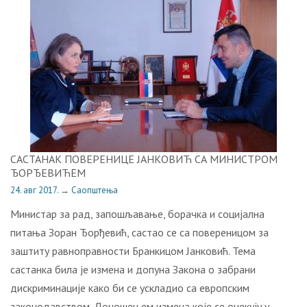
САСТАНАК ПОВЕРЕНИЦЕ ЈАНКОВИЋ СА МИНИСТРОМ
ЂОРЂЕВИЋЕМ
24. авг 2017.
→
Саопштења
Министар за рад, запошљавање, борачка и социјална
питања Зоран Ђорђевић, састао се са повереницом за
заштиту равноправности Бранкицом Јанковић. Тема
састанка била је измена и допуна Закона о забрани
дискриминације како би се ускладио са европским
законодавством. Доношењем измена које се очекују у