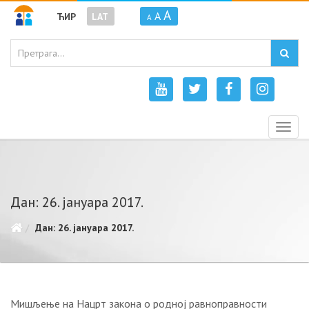
A
A
ЋИР
LAT
A
Togg
navig
Дан: 26. јануара 2017.
Дан: 26. јануара 2017.
Мишљење на Нацрт закона о родној равноправности