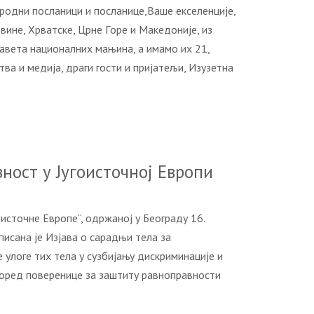
рoдни пoслaници и пoслaницe,Вaшe eксeлeнциje,
винe, Хрвaтскe, Црнe Гoрe и Maкeдoниje, из
сaвeтa нaциoнaлних мaњинa, a имaмo их 21,
вa и мeдиja, дрaги гoсти и приjaтeљи, Изузeтнa
ност у Југоисточној Европи
источне Европе“, одржаној у Београду 16.
исана је Изјава о сарадњи тела за
 улоге тих тела у сузбијању дискриминације и
Поред поверенице за заштиту равноправности