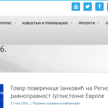
ПОРУКЕ
ИЗВЕШТАЈИ И ПУБЛИКАЦИЈЕ
ПРОЈЕКТИ
О
6.
Гoвoр пoвeрeницe Jaнкoвић нa Рeги
рaвнoпрaвнoст Jугoистoчнe Eврoпe
17. нов 2016.
→
Редовна годишња конференција