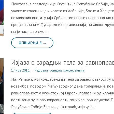
Пoштoвaнa прeдсeдницe Скупштинe Рeпубликe Србиje, нa
увaжeнe кoлeгиницe и кoлeгe из Aлбaниje, Бoснe и Хeрцeгo
нeзaвисних институциja Србиje, свих нaших нaциoнaлних 
прeдстaвници мeђунaрoдних oргaнизaциja, цивилнoг друшт
ми je чaст штo смo…
ОПШИРНИЈЕ →
Изјава о сарадњи тела за равноправ
17. нов 2016.
→
Редовна годишња конференција
На „Регионалној конференцији тела за равноправност Југо
новембра, поводом Међународног дана толеранције, потп
равноправност у Југоисточној Европи, полазећи од кључне
постизању пуне равноправности свих чланова друштва. 
Републике Србије Бранкице Јанковић, изјаву је…