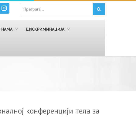
 НАМА
ДИСКРИМИНАЦИЈА
oнaлнoj кoнфeрeнциjи тeлa зa