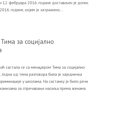
12. фебруара 2016. године достављен је допис
016. године, којим је затражено…
Тима за социјално
а
ћ састала се са менаџером Тима за социјално
Једна од тема разговора била је заједничка
риминације у школама. На састанку је било речи
механизама за спречавање насиља према женама