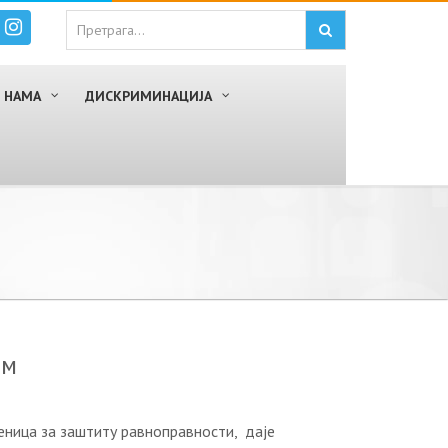
 НАМА
ДИСКРИМИНАЦИЈА
ом
еница за заштиту равноправности, даје