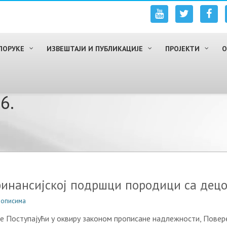
ПОРУКЕ
ИЗВЕШТАЈИ И ПУБЛИКАЦИЈЕ
ПРОЈЕКТИ
О
6.
инансијској подршци породици са дец
рописима
е Поступајући у оквиру законом прописане надлежности, Повер