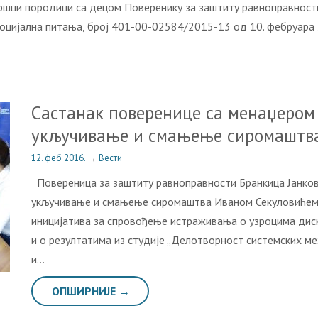
ци породици са децом Поверенику за заштиту равноправности 
оцијална питања, број 401-00-02584/2015-13 од 10. фебруара 2
Састанак поверенице са менаџером 
укључивање и смањење сиромаштв
12. феб 2016.
→
Вести
Повереница за заштиту равноправности Бранкица Јанкови
укључивање и смањење сиромаштва Иваном Секуловићем. 
иницијатива за спровођење истраживања о узроцима диск
и о резултатима из студије „Делотворност системских 
и…
ОПШИРНИЈЕ →